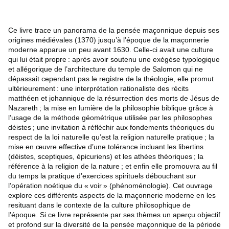
Ce livre trace un panorama de la pensée maçonnique depuis ses
origines médiévales (1370) jusqu’à l’époque de la maçonnerie
moderne apparue un peu avant 1630. Celle-ci avait une culture
qui lui était propre : après avoir soutenu une exégèse typologique
et allégorique de l’architecture du temple de Salomon qui ne
dépassait cependant pas le registre de la théologie, elle promut
ultérieurement : une interprétation rationaliste des récits
matthéen et johannique de la résurrection des morts de Jésus de
Nazareth ; la mise en lumière de la philosophie biblique grâce à
l’usage de la méthode géométrique utilisée par les philosophes
déistes ; une invitation à réfléchir aux fondements théoriques du
respect de la loi naturelle qu’est la religion naturelle pratique ; la
mise en œuvre effective d’une tolérance incluant les libertins
(déistes, sceptiques, épicuriens) et les athées théoriques ; la
référence à la religion de la nature ; et enfin elle promouvra au fil
du temps la pratique d’exercices spirituels débouchant sur
l’opération noétique du « voir » (phénoménologie). Cet ouvrage
explore ces différents aspects de la maçonnerie moderne en les
resituant dans le contexte de la culture philosophique de
l’époque. Si ce livre représente par ses thèmes un aperçu objectif
et profond sur la diversité de la pensée maçonnique de la période