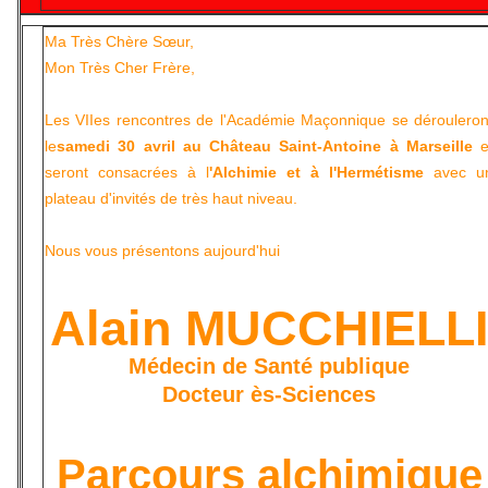
Ma Très Chère Sœur,
Mon Très Cher Frère,
Les VIIes rencontres de l'Académie Maçonnique se dérouleron
le
samedi 30 avril au Château Saint-Antoine à Marseille
e
seront consacrées à l
'Alchimie et à l'Hermétisme
avec u
plateau d'invités de très haut niveau.
Nous vous présentons aujourd'hui
Alain MUCCHIELL
Médecin de Santé publique
Docteur ès-Sciences
Parcours alchimique