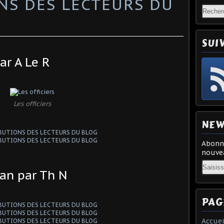
NS DES LECTEURS DU
SUI
ar A Le R
Les officiers
NEW
Abonne
nouvea
Email
an par Th N
PAG
Accuei