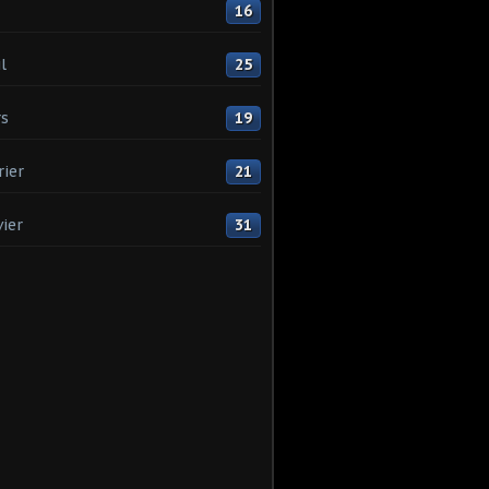
16
l
25
s
19
rier
21
vier
31