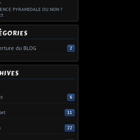
?
ENCE PYRAMIDALE OU NON ?
ct
ÉGORIES
rture du BLOG
2
HIVES
ût
6
let
11
n
22