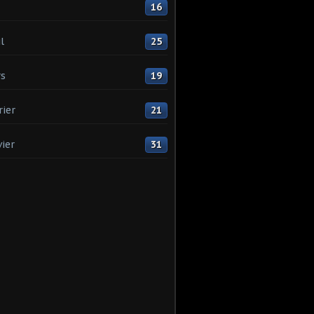
16
l
25
s
19
rier
21
vier
31