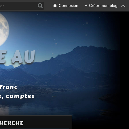
Connexion
+
Créer mon blog
E AU
 Franc
e, comptes
HERCHE