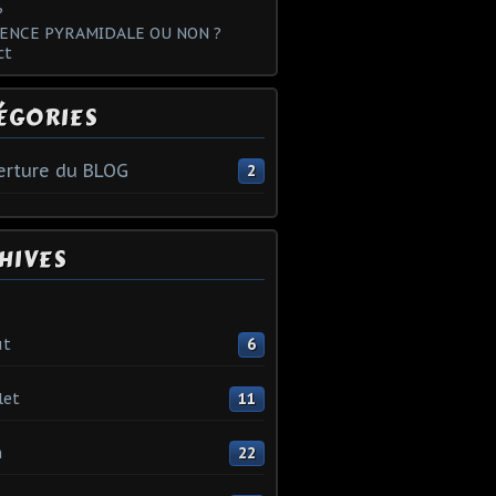
?
ENCE PYRAMIDALE OU NON ?
ct
ÉGORIES
rture du BLOG
2
HIVES
ût
6
let
11
n
22