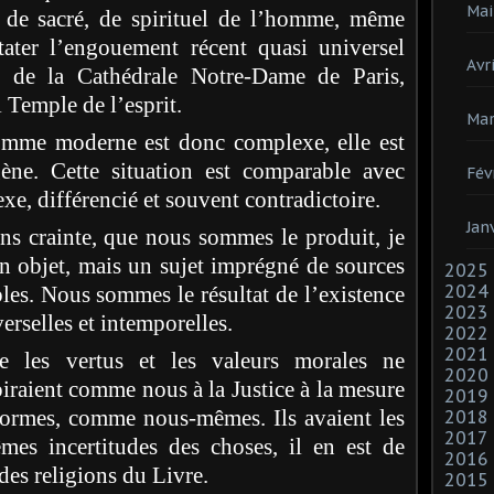
Mai
 de sacré, de spirituel de l’homme, même
tater l’engouement récent quasi universel
Avri
n de la Cathédrale Notre-Dame de Paris,
 Temple de l’esprit.
Mar
omme moderne est donc complexe, elle est
ne. Cette situation est comparable avec
Fév
e, différencié et souvent contradictoire.
Jan
s crainte, que nous sommes le produit, je
n objet, mais un sujet imprégné de sources
2025
2024
les. Nous sommes le résultat de l’existence
2023
erselles et intemporelles.
2022
2021
e les vertus et les valeurs morales ne
2020
spiraient comme nous à la Justice à la mesure
2019
formes, comme nous-mêmes. Ils avaient les
2018
2017
es incertitudes des choses, il en est de
2016
des religions du Livre.
2015