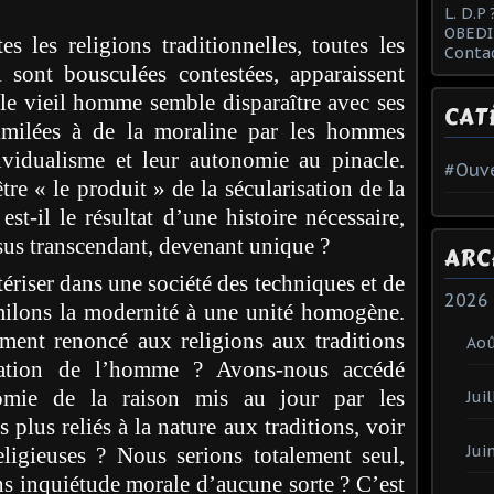
L. D.P 
OBEDI
 les religions traditionnelles, toutes les
Conta
l sont bousculées contestées, apparaissent
e vieil homme semble disparaître avec ses
CAT
imilées à de la moraline par les hommes
vidualisme et leur autonomie au pinacle.
#Ouve
 « le produit » de la sécularisation de la
t-il le résultat d’une histoire nécessaire,
essus transcendant, devenant unique ?
ARC
tériser dans une société des techniques et de
2026
imilons la modernité à une unité homogène.
ment renoncé aux religions aux traditions
Ao
ation de l’homme ? Avons-nous accédé
omie de la raison mis au jour par les
Juil
lus reliés à la nature aux traditions, voir
Jui
religieuses ? Nous serions totalement seul,
ans inquiétude morale d’aucune sorte ? C’est