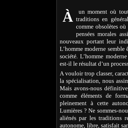
un moment où toutes
À
traditions en généra
comme obsolètes où l
pensées morales ass
nouveaux portant leur indi
L’homme moderne semble être
société. L’homme moderne es
est-il le résultat d’un proc
A vouloir trop classer, carac
la spécialisation, nous ass
Mais avons-nous définitive
comme éléments de form
pleinement à cette auton
Lumières ? Ne sommes-nous p
aliénés par les traditions 
autonome, libre, satisfait s