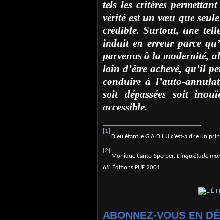
tels les critères permettan
vérité est un vœu que seule 
crédible. Surtout, une tel
induit en erreur parce qu
parvenus à la modernité, alo
loin d’être achevé, qu’il pe
conduire à l’auto-annula
soit dépassées soit inou
accessible.
[1]
Dieu étant le G A D L U c’est-à dire un pri
[2]
Monique Canto-Sperber.
L’inquiétude mor
68.
Éditions PUF 2001.
ABONNEZ-VOUS EN DÉ