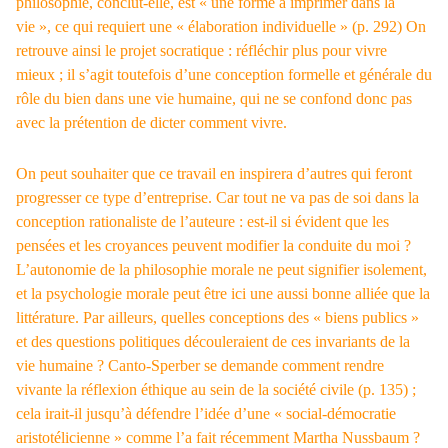
philosophie, conclut-elle, est « une forme à imprimer dans la
vie », ce qui requiert une « élaboration individuelle » (p. 292) On
retrouve ainsi le projet socratique : réfléchir plus pour vivre
mieux ; il s’agit toutefois d’une conception formelle et générale du
rôle du bien dans une vie humaine, qui ne se confond donc pas
avec la prétention de dicter comment vivre.
On peut souhaiter que ce travail en inspirera d’autres qui feront
progresser ce type d’entreprise. Car tout ne va pas de soi dans la
conception rationaliste de l’auteure : est-il si évident que les
pensées et les croyances peuvent modifier la conduite du moi ?
L’autonomie de la philosophie morale ne peut signifier isolement,
et la psychologie morale peut être ici une aussi bonne alliée que la
littérature. Par ailleurs, quelles conceptions des « biens publics »
et des questions politiques découleraient de ces invariants de la
vie humaine ? Canto-Sperber se demande comment rendre
vivante la réflexion éthique au sein de la société civile (p. 135) ;
cela irait-il jusqu’à défendre l’idée d’une « social-démocratie
aristotélicienne » comme l’a fait récemment Martha Nussbaum ?