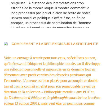
religieuse". A distance des interprétations trop
polémique mais avec une argumentation solide, il
étroites de la morale laïque, il montre comment le
montre que les pouvoirs temporel et spirituel ont pu
long processus par lequel le divin se retire de notre
être distingués mais sans être séparés… Et que le
univers social et politique s'avère être, en fin de
second a toujours voulu conserver une suprématie.
compte, un processus de sacralisation de l'homme
lui-même qui conduit vers de nouvelles formes de
spiritualité. On peut repérer ce mouvement dans bien
des domaines. Le développement de l'action
humanitaire témoigne par exemple, de l'émergence
d'une aspiration nouvelle qui ne se confond pas avec
les formes traditionnelles de la charité, mais qui
revient pourtant à reformuler la problématique du
Voici un ouvrage à retenir pour tous ceux, spécialistes ou non,
don de soi. La tendance à la "sacralisation du corps
qu’intéressent l’éthique et la philosophie morale, car il développe
humain" conduit, de son côté, à poser dans des
une réflexion personnelle et rigoureuse en ce domaine tout en
termes neufs toute une série de problèmes que
démontant avec profit certains des obstacles persistants qui
tente actuellement d'explorer la bioéthique. Le
l’encombre. L’auteure est bien placée pour accomplir ce double
"désenchantement du monde" tend ainsi à une
travail : on la connaît en effet pour son remarquable travail de
nouvelle formulation de la question de la
direction de la collection « Philosophie morale » aux PUF et
transcendance dans les sociétés modernes.
du
Dictionnaire d’éthique et de philosophie morale
chez le même
éditeur (3 édition 2001), mais peut-être un peu moins comme