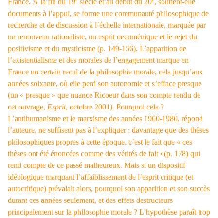
France. À la fin du 19
siècle et au début du 20
, soutient-elle
documents à l’appui, se forme une communauté philosophique de
recherche et de discussion à l’échelle internationale, marquée par
un renouveau rationaliste, un esprit oecuménique et le rejet du
positivisme et du mysticisme (p. 149-156). L’apparition de
l’existentialisme et des morales de l’engagement marque en
France un certain recul de la philosophie morale, cela jusqu’aux
années soixante, où elle perd son autonomie et s’efface presque
(un « presque » que nuance Ricoeur dans son compte rendu de
cet ouvrage,
Esprit
, octobre 2001). Pourquoi cela ?
L’antihumanisme et le marxisme des années 1960-1980, répond
l’auteure, ne suffisent pas à l’expliquer ; davantage que des thèses
philosophiques propres à cette époque, c’est le fait que « ces
thèses ont été énoncées comme des vérités de fait »(p. 178) qui
rend compte de ce passé malheureux. Mais si un dispositif
idéologique marquant l’affaiblissement de l’esprit critique (et
autocritique) prévalait alors, pourquoi son apparition et son succès
durant ces années seulement, et des effets destructeurs
principalement sur la philosophie morale ? L’hypothèse paraît trop