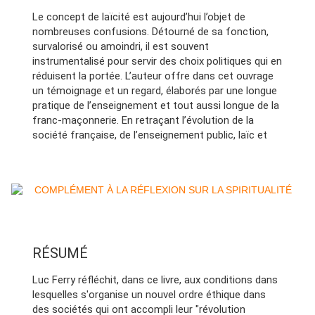
Le concept de laïcité est aujourd’hui l’objet de
nombreuses confusions. Détourné de sa fonction,
survalorisé ou amoindri, il est souvent
instrumentalisé pour servir des choix politiques qui en
réduisent la portée. L’auteur offre dans cet ouvrage
un témoignage et un regard, élaborés par une longue
pratique de l’enseignement et tout aussi longue de la
franc-maçonnerie. En retraçant l’évolution de la
société française, de l’enseignement public, laïc et
gratuit (1881) à la séparation de l’Église et de l’État
(1905), il restitue le climat des loges maçonniques et
met en évidence les deux courants qui s’y
confrontent. Pour l’auteur, si la laïcité n’est pas une
valeur mais un principe législatif, elle doit cependant
son efficacité à la pratique de valeurs, au premier
rang desquelles la liberté de conscience (et de
RÉSUMÉ
croyance), inséparable de la tolérance. Deux valeurs
qui méritent d’être précisées pour sortir de la
Luc Ferry réfléchit, dans ce livre, aux conditions dans
confusion actuelle. Robert de Rosa termine son
lesquelles s'organise un nouvel ordre éthique dans
essai critiquant les thèses actuelles qui voient
des sociétés qui ont accompli leur "révolution
germer la laïcité dans le christianisme. Sans