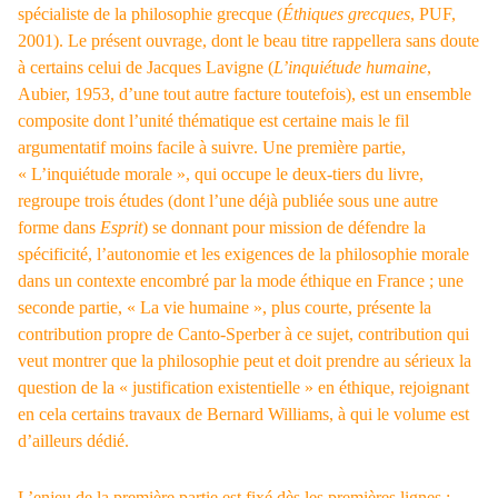
spécialiste de la philosophie grecque (
Éthiques grecques
, PUF,
2001). Le présent ouvrage, dont le beau titre rappellera sans doute
à certains celui de Jacques Lavigne (
L’inquiétude humaine
,
Aubier, 1953, d’une tout autre facture toutefois), est un ensemble
composite dont l’unité thématique est certaine mais le fil
argumentatif moins facile à suivre. Une première partie,
« L’inquiétude morale », qui occupe le deux-tiers du livre,
regroupe trois études (dont l’une déjà publiée sous une autre
forme dans
Esprit
) se donnant pour mission de défendre la
spécificité, l’autonomie et les exigences de la philosophie morale
dans un contexte encombré par la mode éthique en France ; une
seconde partie, « La vie humaine », plus courte, présente la
contribution propre de Canto-Sperber à ce sujet, contribution qui
veut montrer que la philosophie peut et doit prendre au sérieux la
question de la « justification existentielle » en éthique, rejoignant
en cela certains travaux de Bernard Williams, à qui le volume est
d’ailleurs dédié.
L’enjeu de la première partie est fixé dès les premières lignes :