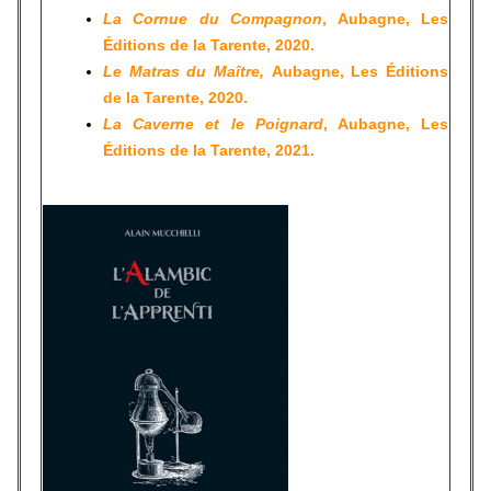
La Cornue du Compagnon
, Aubagne, Les
Éditions de la Tarente, 2020.
Le Matras du Maître,
Aubagne, Les Éditions
de la Tarente, 2020.
La Caverne et le Poignard
, Aubagne, Les
Éditions de la Tarente, 2021.