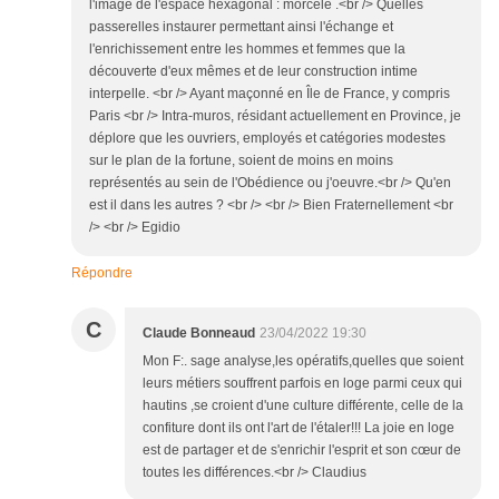
l'image de l'espace hexagonal : morcelé .<br /> Quelles
passerelles instaurer permettant ainsi l'échange et
l'enrichissement entre les hommes et femmes que la
découverte d'eux mêmes et de leur construction intime
interpelle. <br /> Ayant maçonné en Île de France, y compris
Paris <br /> Intra-muros, résidant actuellement en Province, je
déplore que les ouvriers, employés et catégories modestes
sur le plan de la fortune, soient de moins en moins
représentés au sein de l'Obédience ou j'oeuvre.<br /> Qu'en
est il dans les autres ? <br /> <br /> Bien Fraternellement <br
/> <br /> Egidio
Répondre
C
Claude Bonneaud
23/04/2022 19:30
Mon F:. sage analyse,les opératifs,quelles que soient
leurs métiers souffrent parfois en loge parmi ceux qui
hautins ,se croient d'une culture différente, celle de la
confiture dont ils ont l'art de l'étaler!!! La joie en loge
est de partager et de s'enrichir l'esprit et son cœur de
toutes les différences.<br /> Claudius