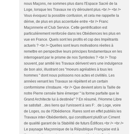
nous Maçons, ne sommes plus dans l'Espace Sacré de la
Loge, lorsque les Travaux ne s'y déroulent plus.<br /> <br />
Vous évoquez la possible confusion, et cela me rappelle la
dérive, de plus en plus accentuée entre <br /> Franc
Maçonnerie et Club Service. Cette gentrification est
particulièrement renforcée dans les Obédiences les plus en
vue en France. Quels sont les profils et csp des Impétrants
actuels ? <br /> Quelles sont leurs motivations réelles à
remettre en perspective leurs principes fondamentaux en les
interrogeant par le prisme de nos Symboles ? <br /> Trop
souvent, par amitié les Travaux dérivent vers une indulgence
de bon aloi, illustrant ces "moeurs agréables à tous les
hommes " dont nous polissons nos actes et civilités. Les
années venant les Travaux se répètent et un certain
conformisme s'instaure. <br /> Que devient alors la Taille de
notre Pierre censée faire émerger " la forme parfaite que le
Grand Architecte lui à destinée" ? En résumé, l'Homme Libre
se satisfait ...des liens qui l'unissent à ses F: . de Loge, voire
de Loges, ou de l'Obédience. Rares sont en effet publiés les
Travaux inter-Obédientiels, qui constituent plutôt un Ciment
de qualité garant de la Stabilité de futurs Édifices.<br /> <br />
Le paysage Maçonnique de la République Française est à