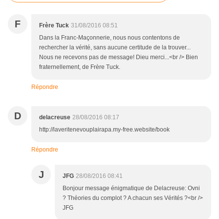
F
Frère Tuck
31/08/2016 08:51
Dans la Franc-Maçonnerie, nous nous contentons de
rechercher la vérité, sans aucune certitude de la trouver...
Nous ne recevons pas de message! Dieu merci...<br /> Bien
fraternellement, de Frère Tuck.
Répondre
D
delacreuse
28/08/2016 08:17
http://laveritenevouplairapa.my-free.website/book
Répondre
J
JFG
28/08/2016 08:41
Bonjour message énigmatique de Delacreuse: Ovni
? Théories du complot ? A chacun ses Vérités ?<br />
JFG