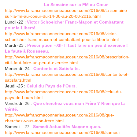
La Semaine sur la FM au Cœur.
http://www.lafrancmaconnerieaucoeur.com/2016/08/la-semaine-
sur-la-fm-au-coeur-du-14-08-au-20-08-2016.html
Lundi -22 :
Victor Schoelcher Franc-Maçon et Combattant
pour la Liberté.
http://www.lafrancmaconnerieaucoeur.com/2016/08/victor-
schoelcher-franc-macon-et-combattant-pour-la-liberte.html
Mardi -23 :
Prescription –XII- Il faut faire un peu d’exercice !
La faute à Rousseau.
http://www.lafrancmaconnerieaucoeur.com/2016/08/prescription-
xii-il-faut-faire-un-peu-d-exercice.html
Mercredi -24 :
Contents et Satisfaits.
http://www.lafrancmaconnerieaucoeur.com/2016/08/contents-et-
satisfaits.html
Jeudi -25 :
Celui du Pays de l’Ours.
http://www.lafrancmaconnerieaucoeur.com/2016/08/celui-du-
pays-de-l-ours.html
Vendredi -26 :
Que cherchez vous mon Frère ? Rien que la
Vérité.
http://www.lafrancmaconnerieaucoeur.com/2016/08/que-
cherchez-vous-mon-frere.html
Samedi – 27 :
Samedi Actualités Maçonniques.
http://www.lafrancmaconnerieaucoeur.com/2016/08/samedi-