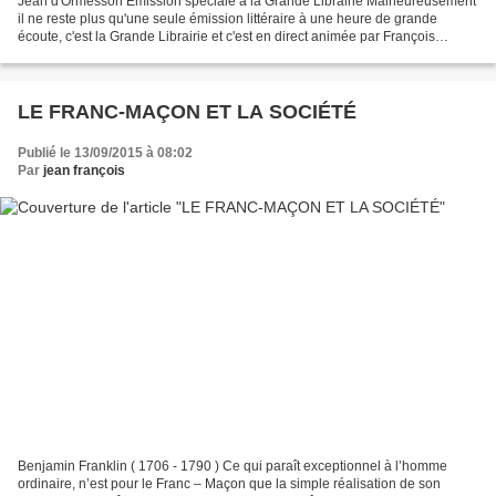
Jean d'Ormesson Emission spéciale à la Grande Librairie Malheureusement
il ne reste plus qu'une seule émission littéraire à une heure de grande
écoute, c'est la Grande Librairie et c'est en direct animée par François
Busnel, il a le talent, la manière...
LE FRANC-MAÇON ET LA SOCIÉTÉ
Publié le 13/09/2015 à 08:02
Par
jean françois
Benjamin Franklin ( 1706 - 1790 ) Ce qui paraît exceptionnel à l’homme
ordinaire, n’est pour le Franc – Maçon que la simple réalisation de son