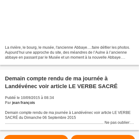
La rivière, le bourg, le musée, l'ancienne Abbaye.....faire défiler les photos.
Aujourd’hui une approche du site, des méandres de l’Aulne à l’ancienne
abbaye en passant par le Musée et un moment à la nouvelle Abbaye.
Demain un compte-rendu du Spectacle...
Demain compte rendu de ma journée à
Landévénec voir article LE VERBE SACRÉ
Publié le 10/09/2015 à 08:34
Par
jean françois
Demain compte rendu de ma journée à Landévénec voir article LE VERBE
SACRÉ du Dimanche 06 Septembre 2015
.......................................................................................................... Ne pas oublier:
les 19 et 20 Septembre...