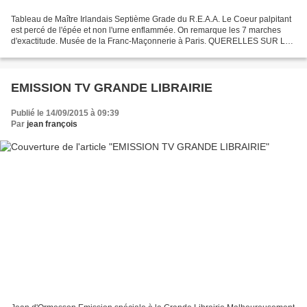
Tableau de Maître Irlandais Septième Grade du R.E.A.A. Le Coeur palpitant
est percé de l'épée et non l'urne enflammée. On remarque les 7 marches
d'exactitude. Musée de la Franc-Maçonnerie à Paris. QUERELLES SUR LA
BLOGSPHÈRE MAÇONNIQUE Chers lecteurs...
EMISSION TV GRANDE LIBRAIRIE
Publié le 14/09/2015 à 09:39
Par
jean françois