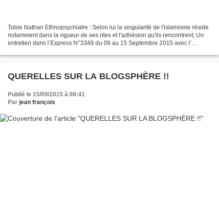
Tobie Nathan Ethnopsychiatre : Selon lui la singularité de l'islamisme réside
notamment dans la rigueur de ses rites et l'adhésion qu'ils rencontrent; Un
entretien dans l’Express N°3349 du 09 au 15 Septembre 2015 avec l’
Ethnopsychiatre Tobie Nathan attire...
QUERELLES SUR LA BLOGSPHÈRE !!
Publié le 15/09/2015 à 08:41
Par
jean françois