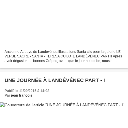
Ancienne Abbaye de Landévénec Illustrations Santa clic pour la galerie LE
VERBE SACRÉ - SANTA - TERESA QUIJOTE LANDÉVÉNEC PART II Après
avoir déguster les bonnes Crêpes, avant que le jour ne tombe, nous nous
installions au pied des ruines de l’ancienne...
UNE JOURNÉE À LANDÉVÉNEC PART - I
Publié le 11/09/2015 à 14:08
Par
jean françois