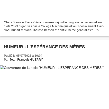
Chers Sœurs et Frères Vous trouverez ci-joint le programme des entretiens
d’été 2023 organisés par le Collège Maçonnique et tout spécialement Alain-
Noël Dubart et Marie-Thérèse Besson et dont le thème général est : Et si
nous parlions d'amour ? Il est...
HUMEUR : L'ESPÉRANCE DES MÈRES
Publié le 05/07/2023 à 10:04
Par
Jean-François GUERRY