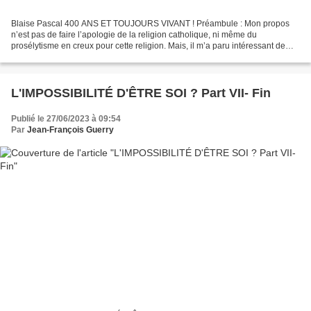
Blaise Pascal 400 ANS ET TOUJOURS VIVANT ! Préambule : Mon propos
n’est pas de faire l’apologie de la religion catholique, ni même du
prosélytisme en creux pour cette religion. Mais, il m’a paru intéressant de
voir si les Pensées de Pascal pouvaient avoir...
L'IMPOSSIBILITÉ D'ÊTRE SOI ? Part VII- Fin
Publié le 27/06/2023 à 09:54
Par
Jean-François Guerry