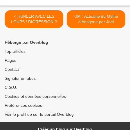
< HURLER AVEC LES
UM : Actualité du Mythe
LOUPS ! DIGRESSION ?
d'Antigone par Joël
Gregogna et Jean-François
Maury le 28 novembre
2020 à 10 heures >
Hébergé par Overblog
Top articles
Pages
Contact
Signaler un abus
C.G.U.
Cookies et données personnelles
Préférences cookies
Voir le profil de sur le portail Overblog
Créer un blog sur Overblog