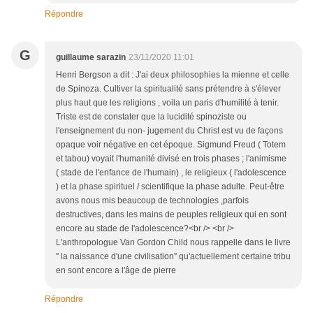
Répondre
G
guillaume sarazin
23/11/2020 11:01
Henri Bergson a dit : J'ai deux philosophies la mienne et celle
de Spinoza. Cultiver la spiritualité sans prétendre à s'élever
plus haut que les religions , voila un paris d'humilité à tenir.
Triste est de constater que la lucidité spinoziste ou
l'enseignement du non- jugement du Christ est vu de façons
opaque voir négative en cet époque. Sigmund Freud ( Totem
et tabou) voyait l'humanité divisé en trois phases ; l'animisme
( stade de l'enfance de l'humain) , le religieux ( l'adolescence
) et la phase spirituel / scientifique la phase adulte. Peut-être
avons nous mis beaucoup de technologies ,parfois
destructives, dans les mains de peuples religieux qui en sont
encore au stade de l'adolescence?<br /> <br />
L'anthropologue Van Gordon Child nous rappelle dans le livre
'' la naissance d'une civilisation'' qu'actuellement certaine tribu
en sont encore a l'âge de pierre
Répondre