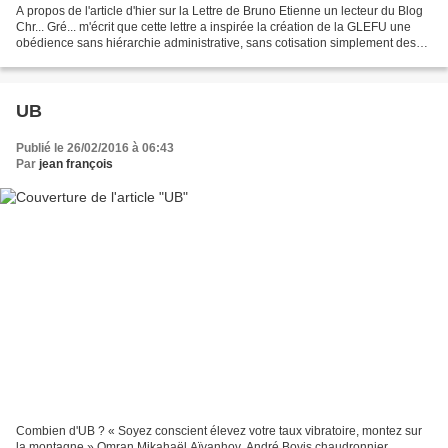
A propos de l'article d'hier sur la Lettre de Bruno Etienne un lecteur du Blog
Chr... Gré... m'écrit que cette lettre a inspirée la création de la GLEFU une
obédience sans hiérarchie administrative, sans cotisation simplement des
FF et des soeurs fédérés...
UB
Publié le 26/02/2016 à 06:43
Par
jean françois
Combien d'UB ? « Soyez conscient élevez votre taux vibratoire, montez sur
la montagne » Omran Mikahaël Aïvanhov. André Bovis chaudronnier