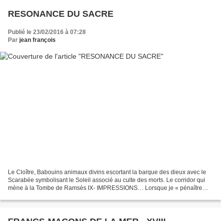
RESONANCE DU SACRE
Publié le 23/02/2016 à 07:28
Par
jean françois
Le Cloître, Babouins animaux divins escortant la barque des dieux avec le
Scarabée symbolisant le Soleil associé au culte des morts. Le corridor qui
mène à la Tombe de Ramsès IX- IMPRESSIONS… Lorsque je « pénaître
»dans un édifice sacré, cela résonne...