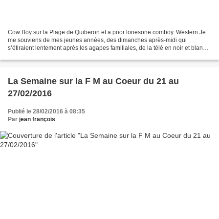
Cow Boy sur la Plage de Quiberon et a poor lonesone comboy. Western Je
me souviens de mes jeunes années, des dimanches après-midi qui
s’étiraient lentement après les agapes familiales, de la télé en noir et blanc
que nous allumions avec parcimonie et...
La Semaine sur la F M au Coeur du 21 au
27/02/2016
Publié le 28/02/2016 à 08:35
Par
jean françois