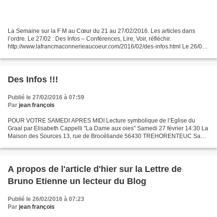
La Semaine sur la F M au Cœur du 21 au 27/02/2016. Les articles dans
l’ordre. Le 27/02 : Des Infos – Conférences, Lire, Voir, réfléchir.
http://www.lafrancmaconnerieaucoeur.com/2016/02/des-infos.html Le 26/02 :
UB –Unité Bovis dans votre Loge.
http://www.lafrancmaconnerieaucoeur.com/2016/02/ub.html...
Des Infos !!!
Publié le 27/02/2016 à 07:59
Par
jean françois
POUR VOTRE SAMEDI APRES MIDI Lecture symbolique de l’Eglise du
Graal par Elisabeth Cappelli "La Dame aux oies" Samedi 27 février 14:30 La
Maison des Sources 13, rue de Brocéliande 56430 TREHORENTEUC Sans
nul doute une belle découverte, dans un lieu magique,...
A propos de l'article d'hier sur la Lettre de
Bruno Etienne un lecteur du Blog
Publié le 26/02/2016 à 07:23
Par
jean françois