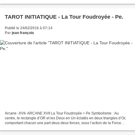
nous laissera sans aucun doute songeur… Bruno Étienne...
TAROT INITIATIQUE - La Tour Foudroyée - Pe.
Publié le 24/02/2016 à 07:14
Par
jean françois
Arcane -XVII- ARCANE XVII La Tour Foudroyée = Pe Symbolisme : Au
centre, le rectangle d’OR et les Deux en Un éclatés en deux triangles d’Or,
comportant chacun une part deus deux forces, sous l’action de la Force
Cosmique, émanant du Macrocosme ; l’ensemble...