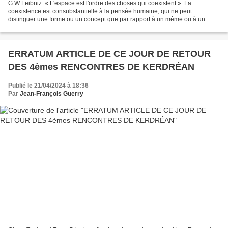
G W Leibniz. « L'espace est l'ordre des choses qui coexistent ». La
coexistence est consubstantielle à la pensée humaine, qui ne peut
distinguer une forme ou un concept que par rapport à un même ou à un
différent, sans quoi n’existerait-elle pas. Tout...
ERRATUM ARTICLE DE CE JOUR DE RETOUR
DES 4èmes RENCONTRES DE KERDRÉAN
Publié le 21/04/2024 à 18:36
Par
Jean-François Guerry