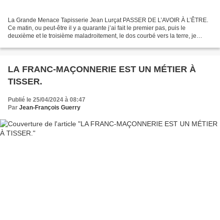
La Grande Menace Tapisserie Jean Lurçat PASSER DE L’AVOIR À L’ÊTRE.
Ce matin, ou peut-être il y a quarante j’ai fait le premier pas, puis le
deuxième et le troisième maladroitement, le dos courbé vers la terre, je
passer par une porte basse, les yeux...
LA FRANC-MAÇONNERIE EST UN MÉTIER À
TISSER.
Publié le 25/04/2024 à 08:47
Par
Jean-François Guerry