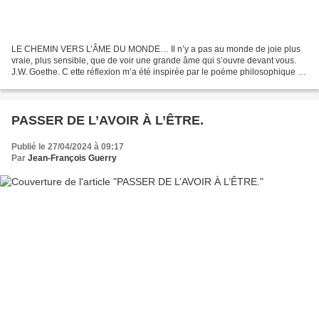
LE CHEMIN VERS L’ÂME DU MONDE… Il n’y a pas au monde de joie plus
vraie, plus sensible, que de voir une grande âme qui s’ouvre devant vous.
J.W. Goethe. C ette réflexion m’a été inspirée par le poème philosophique de
Goethe : L’Âme du monde.Il y a-t-il...
PASSER DE L’AVOIR À L’ÊTRE.
Publié le 27/04/2024 à 09:17
Par
Jean-François Guerry