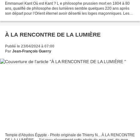
Emmanuel Kant Où est Kant ? L e philosophe prussien mort en 1804 à 80
ans, qualifié de philosophe des lumières semble quelques 220 ans après
son départ pour l’Orient éternel avoir déserté les loges maçonniques. Les
enfants des Lumières seraient-ils ingrats...
À LA RENCONTRE DE LA LUMIÈRE
Publié le 23/04/2024 à 07:00
Par
Jean-François Guerry
Temple d'Abydos Égypte - Photo originale de Thierry N... À LA RENCONTRE
DE LA LUMIÈRE… J’ai reçu récemment cette photo de mon ami, de mon