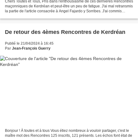
Chers Toutes et Tous, Pris dans l'enthousiasme de ces dernières Rencontres
maçonniques de Kerdréan et peut-être un peu de fatigue. J'ai mal retransmis
la partie de l'article consacrée à Angel Fajardo y Sorribes. J'ai commis
quelques fautes d'orthographes....
De retour des 4èmes Rencontres de Kerdréan
Publié le 21/04/2024 à 16:45
Par
Jean-François Guerry
Bonjour ! À toutes et à tous Vous étiez nombreux à vouloir partager, c'est le
maître mot des Rencontres 125 inscrits, 121 présents. Les échos font état de