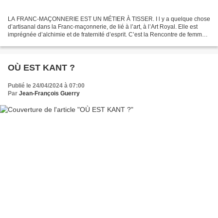
LA FRANC-MAÇONNERIE EST UN MÉTIER À TISSER. I l y a quelque chose
d’artisanal dans la Franc-maçonnerie, de lié à l’art, à l’Art Royal. Elle est
imprégnée d’alchimie et de fraternité d’esprit. C’est la Rencontre de femmes
et d’hommes qui sans elle ne se...
OÙ EST KANT ?
Publié le 24/04/2024 à 07:00
Par
Jean-François Guerry