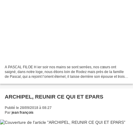
A PASCAL FILOE H ier soir nos mains se sont serrées, nos cœurs ont
saigné, dans notre loge, nous étions loin de Rodez mais près de la famille
de Pascal, qui a rejoint l’orient éternel, il laisse derrière son épouse et trois
de leurs enfants, il avait...
ARCHIPEL, REUNIR CE QUI ET EPARS
Publié le 28/09/2018 à 08:27
Par
jean françois