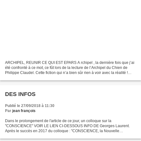
ARCHIPEL, REUNIR CE QUI EST EPARS A rchipel , la dernière fois que j’ai
été confronté à ce mot, ce fût lors de la lecture de l’Archipel du Chien de
Philippe Claudel. Cette fiction qui n’a bien sûr rien à voir avec la réalité !
Retrace la vie tranquille...
DES INFOS
Publié le 27/09/2018 à 11:30
Par
jean françois
Dans le prolongement de l'article de ce jour, un colloque sur la
"CONSCIENCE" VOIR LE LIEN CI-DESSOUS INFO DE Georges Laurent.
Après le succès en 2017 du colloque : "CONSCIENCE, la Nouvelle
Frontière", VERTICAL PROJECT MÉDIA présente : LA CONSCIENCE
SANS...