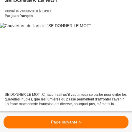
SE DONNER LE MOT
Publié le 24/09/2018 à 10:03
Par
jean françois
SE DONNER LE MOT.. C hacun sait qu’il vaut mieux se parler pour éviter les
querelles inutiles, que les lumières du passé permettent d’affronter l’avenir.
La franc-maçonnerie française est diverse, pourquoi pas, même si la
quantité des obédiences n’est...
Page suivante >