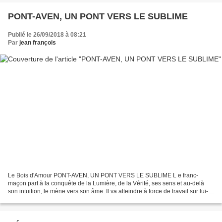
PONT-AVEN, UN PONT VERS LE SUBLIME
Publié le 26/09/2018 à 08:21
Par
jean françois
Le Bois d'Amour PONT-AVEN, UN PONT VERS LE SUBLIME L e franc-
maçon part à la conquête de la Lumière, de la Vérité, ses sens et au-delà
son intuition, le mène vers son âme. Il va atteindre à force de travail sur lui-
même des moments extatiques au contact...