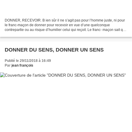
DONNER, RECEVOIR. B ien sûr il ne s’agit pas pour l’homme juste, ni pour
le franc-maçon de donner pour recevoir en vue d’une quelconque
contrepartie ou au risque d’humilier celui qui reçoit. Le franc- maçon sait que
quand il a frappé à la porte du temple,...
DONNER DU SENS, DONNER UN SENS
Publié le 29/11/2018 à 16:49
Par
jean françois