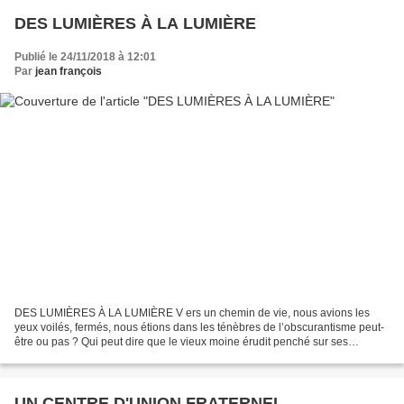
DES LUMIÈRES À LA LUMIÈRE
Publié le 24/11/2018 à 12:01
Par
jean françois
DES LUMIÈRES À LA LUMIÈRE V ers un chemin de vie, nous avions les
yeux voilés, fermés, nous étions dans les ténèbres de l’obscurantisme peut-
être ou pas ? Qui peut dire que le vieux moine érudit penché sur ses
grimoires, à la recherche de la magie, de...
UN CENTRE D'UNION FRATERNEL