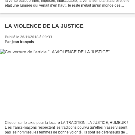
la vérité était donnée, imposée, indiscutable, la vérité semblait naturelle, elle
était une lumière qui venait d’en haut , le reste n’était qu’un monde des
apparences, les hommes étaient...
LA VIOLENCE DE LA JUSTICE
Publié le 26/11/2018 à 09:33
Par
jean françois
Cliquer sur le texte pour la lecture LA TRADITION, LA JUSTICE, HUMEUR !
L es francs-maçons respectent les traditions pourvu qu’elles n’asservissent
pas les hommes, les femmes de bonne volonté. Ils sont les défenseurs de la