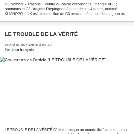
III - Nombre 7 Traçons J, centre du cercle circonscrit au triangle ABC ;
nommons le C3 ; traçons l’heptagone à partir de ces 4 points, nommé
KLMNOPQ, où K est l’intersection de C3 avec la médiane ; l’heptagone est
bien sûr inscrit dans C3 ; K est B ;...
LE TROUBLE DE LA VÉRITÉ
Publié le 28/11/2018 à 09:40
Par
jean françois
LE TROUBLE DE LA VÉRITÉ C’ était presque un monde fictif, un monde où