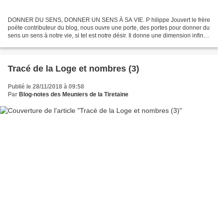
DONNER DU SENS, DONNER UN SENS À SA VIE. P hilippe Jouvert le frère
poète contributeur du blog, nous ouvre une porte, des portes pour donner du
sens un sens à notre vie, si tel est notre désir. Il donne une dimension infinie
à notre homme intérieur, J’ai...
Tracé de la Loge et nombres (3)
Publié le 28/11/2018 à 09:58
Par
Blog-notes des Meuniers de la Tiretaine