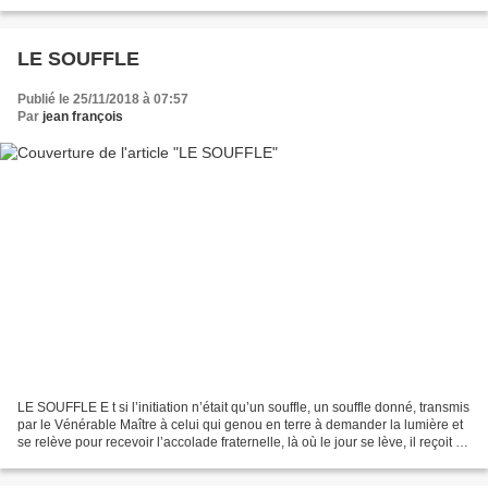
Humain, fidèle à ses engagements,...
LE SOUFFLE
Publié le 25/11/2018 à 07:57
Par
jean françois
LE SOUFFLE E t si l’initiation n’était qu’un souffle, un souffle donné, transmis
par le Vénérable Maître à celui qui genou en terre à demander la lumière et
se relève pour recevoir l’accolade fraternelle, là où le jour se lève, il reçoit le
nom de frère,...