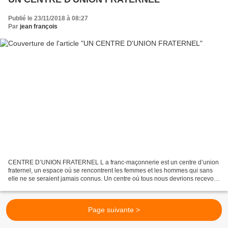
Publié le 23/11/2018 à 08:27
Par
jean françois
CENTRE D’UNION FRATERNEL L a franc-maçonnerie est un centre d’union
fraternel, un espace où se rencontrent les femmes et les hommes qui sans
elle ne se seraient jamais connus. Un centre où tous nous devrions recevoir
la bienveillance ou l’écoute, c’est...
Page suivante >