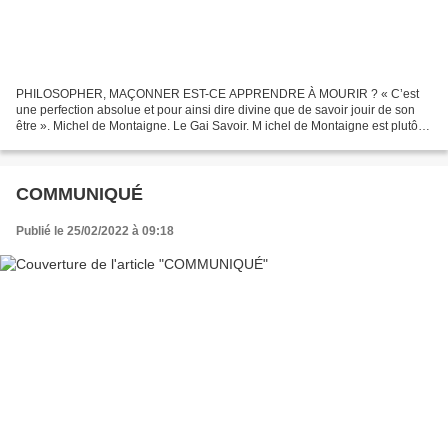
PHILOSOPHER, MAÇONNER EST-CE APPRENDRE À MOURIR ? « C’est
une perfection absolue et pour ainsi dire divine que de savoir jouir de son
être ». Michel de Montaigne. Le Gai Savoir. M ichel de Montaigne est plutôt
un philosophe de la vie, pour lui penser...
COMMUNIQUÉ
Publié le 25/02/2022 à 09:18