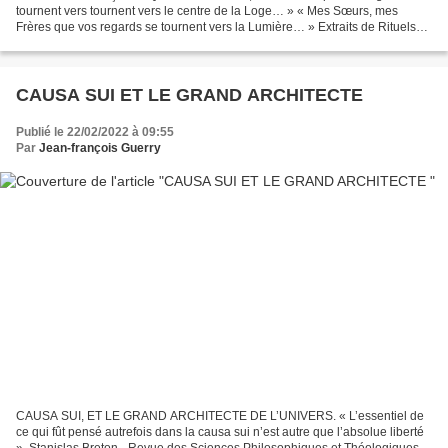
tournent vers tournent vers le centre de la Loge… » « Mes Sœurs, mes
Frères que vos regards se tournent vers la Lumière… » Extraits de Rituels
Maçonniques. A u moment de la construction symbolique...
CAUSA SUI ET LE GRAND ARCHITECTE
Publié le 22/02/2022 à 09:55
Par
Jean-françois Guerry
CAUSA SUI, ET LE GRAND ARCHITECTE DE L’UNIVERS. « L’essentiel de
ce qui fût pensé autrefois dans la causa sui n’est autre que l’absolue liberté
». Stanislas Breton.- Revue des Sciences Philosophiques et Théologiques-