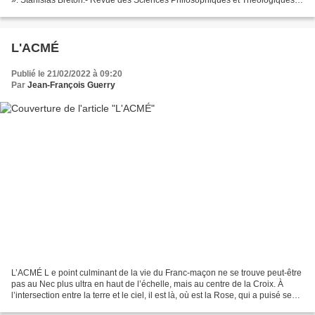
J. Vrin. L a question du Grand Architecte...
L'ACMÉ
Publié le 21/02/2022 à 09:20
Par
Jean-François Guerry
L’ACMÉ L e point culminant de la vie du Franc-maçon ne se trouve peut-être
pas au Nec plus ultra en haut de l’échelle, mais au centre de la Croix. À
l’intersection entre la terre et le ciel, il est là, où est la Rose, qui a puisé ses
forces dans la terre...