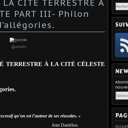
 LA CITÉ TERRESTRE À
TE PART III- Philon
’allégories.
SUI
Qumrãn
TÉ TERRESTRE À LA CITÉ CÉLESTE
NEW
Abonne
nouvea
gories.
Email
PAG
xcessif qu’on est l’auteur de ses réussites. »
Jean Daniélou.
Accuei