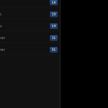
16
l
25
s
19
rier
21
vier
31