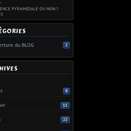
?
ENCE PYRAMIDALE OU NON ?
ct
ÉGORIES
rture du BLOG
2
HIVES
ût
8
let
11
n
22