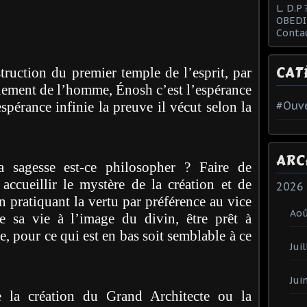
L. D.P 
OBEDI
Conta
CAT
truction du premier temple de l’esprit, par
nnement de l’homme, Énosh c’est l’espérance
pérance infinie la preuve il vécut selon la
#Ouve
ARC
a sagesse est-ce philosopher ? Faire de
ccueillir le mystère de la création et de
2026
n pratiquant la vertu par préférence au vice
Ao
e sa vie à l’image du divin, être prêt à
te, pour ce qui est en bas soit semblable à ce
Juil
Jui
lle la création du Grand Architecte ou la