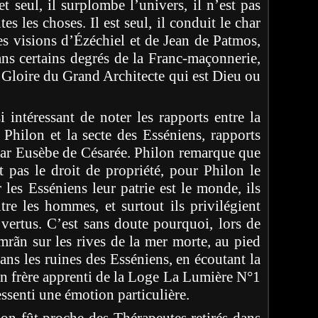
t seul, il surplombe l’univers, il n’est pas
tes les choses. Il est seul, il conduit le char
les visions d’Ézéchiel et de Jean de Patmos,
ans certains degrés de la Franc-maçonnerie,
la Gloire du Grand Architecte qui est Dieu ou
si intéressant de noter les rapports entre la
 Philon et la secte des Esséniens, rapports
par Eusèbe de Césarée. Philon remarque que
t pas le droit de propriété, pour Philon le
 les Esséniens leur patrie est le monde, ils
tre les hommes, et surtout ils privilégient
 vertus. C’est sans doute pourquoi, lors de
ãn sur les rives de la mer morte, au pied
ans les ruines des Esséniens, en écoutant la
n frère apprenti de la Loge La Lumière N°1
ressenti une émotion particulière.
on fût proche des Thérapeutes retirés dans