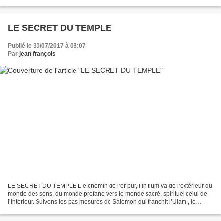
Lumières vu avec le prisme maçonnique. Une histoire...
LE SECRET DU TEMPLE
Publié le 30/07/2017 à 08:07
Par
jean françois
LE SECRET DU TEMPLE L e chemin de l’or pur, l’initium va de l’extérieur du
monde des sens, du monde profane vers le monde sacré, spirituel celui de
l’intérieur. Suivons les pas mesurés de Salomon qui franchit l’Ulam , le
porche d’entrée du temple entre...