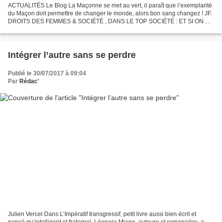
ACTUALITÉS Le Blog La Maçonne se met au vert, il paraît que l’exemplarité
du Maçon doit permettre de changer le monde, alors bon sang changez ! JF.
DROITS DES FEMMES & SOCIÉTÉ , DANS LE TOP SOCIÉTÉ : ET SI ON SE
METTAIT AU VERT ? lamaconne.over-blog....
Intégrer l’autre sans se perdre
Publié le 30/07/2017 à 09:04
Par
Rédac'
Julien Vercel Dans L’Impératif transgressif, petit livre aussi bien écrit et
pensé qu’intelligent et fraternel, Léonora Miano, auteure et romancière, a