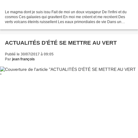
Le magma dont je suis issu Fait de moi un doux voyageur De l'infini et du
cosmos Ces galaxies qui gravitent En moi me créent et me recréent Des
verts volcans éteints ruissellent Les eaux primordiales de vie Dans un
labyrinthes de sources Les perles des...
ACTUALITÉS D'ÉTÉ SE METTRE AU VERT
Publié le 30/07/2017 à 09:05
Par
jean françois