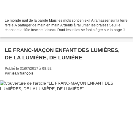
Le monde naît de la parole Mais les mots sont en exil A ramasser sur la terre
fertile A partager de main en main Ardents à rallumer les braises Seul le
chant de la flûte fascine l’oiseau Dont les trilles se font piéger sur la page Je
suis l’humble serviteur...
LE FRANC-MAÇON ENFANT DES LUMIÈRES,
DE LA LUMIÈRE, DE LUMIÈRE
Publié le 31/07/2017 à 08:52
Par
jean françois