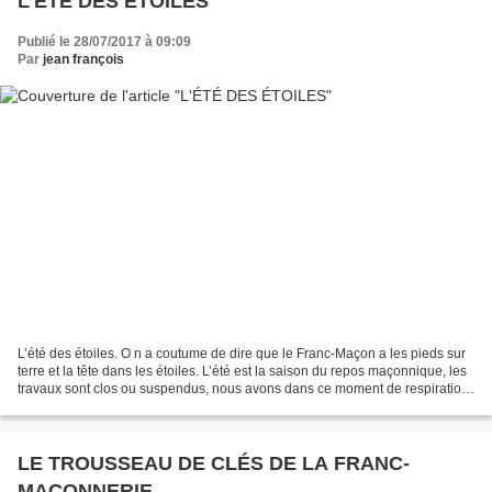
L'ÉTÉ DES ÉTOILES
Publié le 28/07/2017 à 09:09
Par
jean françois
L’été des étoiles. O n a coutume de dire que le Franc-Maçon a les pieds sur
terre et la tête dans les étoiles. L’été est la saison du repos maçonnique, les
travaux sont clos ou suspendus, nous avons dans ce moment de respiration
le besoin de reprendre...
LE TROUSSEAU DE CLÉS DE LA FRANC-
MAÇONNERIE