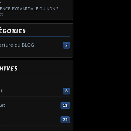
?
ENCE PYRAMIDALE OU NON ?
ct
ÉGORIES
rture du BLOG
2
HIVES
ût
6
let
11
n
22