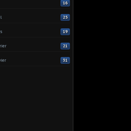
16
l
25
s
19
rier
21
vier
31