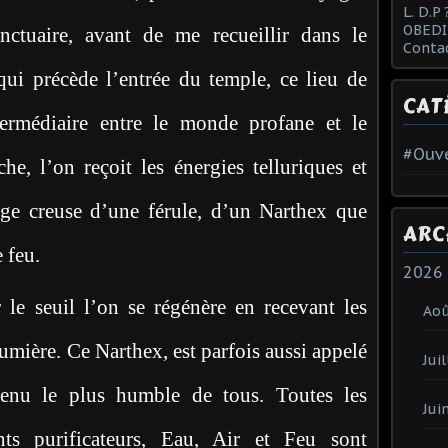
L. D.P 
OBEDI
ctuaire, avant de me recueillir dans le
Conta
qui précède l’entrée du temple, ce lieu de
CAT
termédiaire entre le monde profane et le
#Ouve
e, l’on reçoit les énergies telluriques et
ige creuse d’une férule, d’un Narthex que
ARC
 feu.
2026
 le seuil l’on se régénère en recevant les
Ao
umière. Ce Narthex, est parfois aussi appelé
Juil
venu le plus humble de tous. Toutes les
Jui
nts purificateurs, Eau, Air et Feu sont