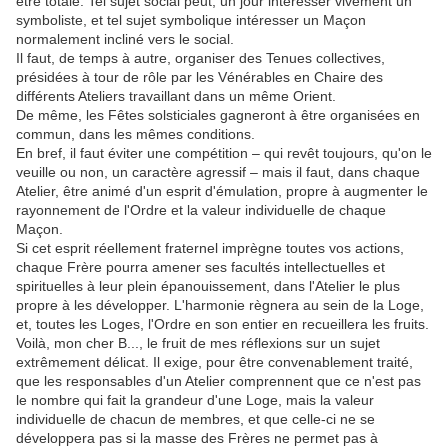
être totale. Tel sujet social peut, un jour intéresser vivement un
symboliste, et tel sujet symbolique intéresser un Maçon
normalement incliné vers le social.
Il faut, de temps à autre, organiser des Tenues collectives,
présidées à tour de rôle par les Vénérables en Chaire des
différents Ateliers travaillant dans un même Orient.
De même, les Fêtes solsticiales gagneront à être organisées en
commun, dans les mêmes conditions.
En bref, il faut éviter une compétition – qui revêt toujours, qu'on le
veuille ou non, un caractère agressif – mais il faut, dans chaque
Atelier, être animé d'un esprit d'émulation, propre à augmenter le
rayonnement de l'Ordre et la valeur individuelle de chaque
Maçon.
Si cet esprit réellement fraternel imprègne toutes vos actions,
chaque Frère pourra amener ses facultés intellectuelles et
spirituelles à leur plein épanouissement, dans l'Atelier le plus
propre à les développer. L'harmonie règnera au sein de la Loge,
et, toutes les Loges, l'Ordre en son entier en recueillera les fruits.
Voilà, mon cher B..., le fruit de mes réflexions sur un sujet
extrêmement délicat. Il exige, pour être convenablement traité,
que les responsables d'un Atelier comprennent que ce n'est pas
le nombre qui fait la grandeur d'une Loge, mais la valeur
individuelle de chacun de membres, et que celle-ci ne se
développera pas si la masse des Frères ne permet pas à