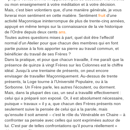
ou mon enseignement à votre méditation et à votre décision.
Mais, c'est bien volontiers que, d'une manière générale, je vous
livrerai mon sentiment en cette matière. Sentiment
fruit
d'une
activité Maçonnique ininterrompue de plus de trente-cinq années,
appuyé en même temps sur la connaissance de la vie historique
de l'Ordre depuis deux cents
ans
.
Toutes autres questions mises à part, quel doit être l'effectif
normal d'un Atelier pour que chacun des membres qui en font
partie puisse à la fois apporter sa pierre au travail commun, et
bénéficier du travail de ses Frères ?
Dans la pratique, et pour que chacun travaille, il me paraît que la
présence de quinze à vingt Frères sur les Colonnes est le chiffre
idéal. Jusqu'à une trentaine de présents, on peut encore
envisager de travailler Maçonniquement. Au-dessus de trente
présents, la Loge tourne à l'Université Populaire, ou à la
Sorbonne. Un Frère parle, les autres l'écoutent, ou dorment.
Mais, dans la plupart des cas, un seul a travaillé effectivement :
celui qui a préparé son exposé. Or, il est absolument nécessaire,
puisque « travaux » il y a, que chacun des Frères présents non
seulement suive la pensée de celui qui a la parole, mais
qu'ensuite il soit amené – c'est le rôle du Vénérable en Chaire – à
confronter sa pensée avec celles qui sont exprimées autour de
lui. C'est par de telles confrontations qu'il pourra réellement «