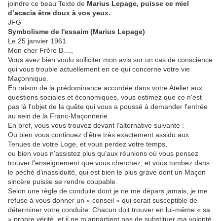
joindre ce beau Texte de
Marius Lepage, puisse ce miel
d’acacia être doux à vos yeux.
JFG
Symbolisme de l'essaim (Marius Lepage)
Le 25 janvier 1961.
Mon cher Frère B....,
Vous avez bien voulu solliciter mon avis sur un cas de conscience
qui vous trouble actuellement en ce qui concerne votre vie
Maçonnique.
En raison de la prédominance accordée dans votre Atelier aux
questions sociales et économiques, vous estimez que ce n'est
pas là l'objet de la quête qui vous a poussé à demander l'entrée
au sein de la Franc-Maçonnerie.
En bref, vous vous trouvez devant l'alternative suivante :
Ou bien vous continuez d'être très exactement assidu aux
Tenues de votre Loge, et vous perdez votre temps,
ou bien vous n'assistez plus qu'aux réunions où vous pensez
trouver l'enseignement que vous cherchez, et vous tombez dans
le péché d'inassiduité, qui est bien le plus grave dont un Maçon
sincère puisse se rendre coupable.
Selon une règle de conduite dont je ne me dépars jamais, je me
refuse à vous donner un « conseil » qui serait susceptible de
déterminer votre conduite. Chacun doit trouver en lui-même « sa
» propre vérité, et il ne m'appartient pas de substituer ma volonté