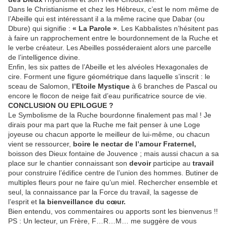
Dans le Christianisme et chez les Hébreux, c’est le nom même de
l’Abeille qui est intéressant il a la même racine que Dabar (ou
Dbure) qui signifie :
« La Parole »
. Les Kabbalistes n’hésitent pas
à faire un rapprochement entre le bourdonnement de la Ruche et
le verbe créateur. Les Abeilles posséderaient alors une parcelle
de l’intelligence divine.
Enfin, les six pattes de l’Abeille et les alvéoles Hexagonales de
cire. Forment une figure géométrique dans laquelle s’inscrit : le
sceau de Salomon,
l’Etoile Mystique
à 6 branches de Pascal ou
encore le flocon de neige fait d’eau purificatrice source de vie.
CONCLUSION OU EPILOGUE ?
Le Symbolisme de la Ruche bourdonne finalement pas mal ! Je
dirais pour ma part que la Ruche me fait penser à une Loge
joyeuse ou chacun apporte le meilleur de lui-même, ou chacun
vient se ressourcer,
boire le nectar de l’amour Fraternel,
boisson des Dieux fontaine de Jouvence ; mais aussi chacun a sa
place sur le chantier connaissant son
devoir
participe au
travail
pour construire l’édifice centre de l’union des hommes. Butiner de
multiples fleurs pour ne faire qu’un miel. Rechercher ensemble et
seul, la connaissance par la Force du travail, la sagesse de
l’esprit et
la bienveillance du cœur.
Bien entendu, vos commentaires ou apports sont les bienvenus !!
PS : Un lecteur, un Frère, F…R…M… me suggère de vous