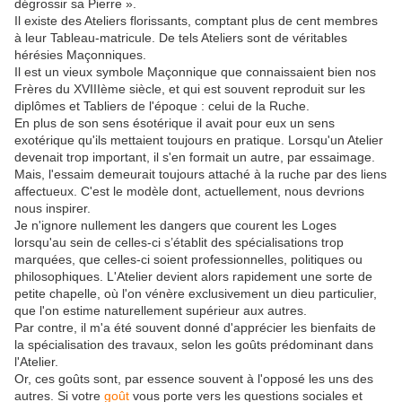
dégrossir sa Pierre ».
Il existe des Ateliers florissants, comptant plus de cent membres
à leur Tableau-matricule. De tels Ateliers sont de véritables
hérésies Maçonniques.
Il est un vieux symbole Maçonnique que connaissaient bien nos
Frères du XVIIIème siècle, et qui est souvent reproduit sur les
diplômes et Tabliers de l'époque : celui de la Ruche.
En plus de son sens ésotérique il avait pour eux un sens
exotérique qu'ils mettaient toujours en pratique. Lorsqu'un Atelier
devenait trop important, il s'en formait un autre, par essaimage.
Mais, l'essaim demeurait toujours attaché à la ruche par des liens
affectueux. C'est le modèle dont, actuellement, nous devrions
nous inspirer.
Je n'ignore nullement les dangers que courent les Loges
lorsqu'au sein de celles-ci s’établit des spécialisations trop
marquées, que celles-ci soient professionnelles, politiques ou
philosophiques. L'Atelier devient alors rapidement une sorte de
petite chapelle, où l'on vénère exclusivement un dieu particulier,
que l'on estime naturellement supérieur aux autres.
Par contre, il m'a été souvent donné d'apprécier les bienfaits de
la spécialisation des travaux, selon les goûts prédominant dans
l'Atelier.
Or, ces goûts sont, par essence souvent à l'opposé les uns des
autres. Si votre
goût
vous porte vers les questions sociales et