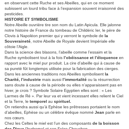
en observant cette Ruche et ses Abeilles, qui en ce moment
subissent un lourd tribu face à l’expansion souvent irraisonné des
pesticides.
HISTOIRE ET SYMBOLISME
Notre Abeille ouvrière tire son nom du Latin Apicula. Elle jalonne
notre histoire de France du tombeau de Childéric Ier, le père de
Clovis à Napoléon premier qui y verront le symbole de
la
Souveraineté
, notre Abeille de Royale devient Impériale elle
côtoie l’Aigle.
Dans la science des blasons, l’abeille comme l’essaim et la
Ruche symbolisent tout à la fois
l’obéissance et l’éloquence
en
rapport avec le miel pur produit. La cire d’abeille qui à cause de
sa pureté fût longtemps utilisée pour la fabrication des cierges.
Dans les anciennes traditions nos Abeilles symbolisent
la
Charité, l’industrie
mais aussi
l’immortalité
ou la résurrection
sans doute à cause de la période ou elles n’apparaissent pas en
hiver, je crois ? Symbole Solaire Egyptien elles sont : « Les
Larmes de Ré ». Par leur va et vient incessant elles relient le Ciel
et la Terre, le
temporel
au
spirituel.
On retiendra aussi qu’à Ephèse les prêtresses portaient le nom
d’abeilles, Ephèse ou un célèbre évêque nommé
Jean
parle en
nos cœurs.
Chez les Celtes le miel est l’un des composants
de la boisson
des
Dieux
l’hydromel et son Frère Chouchen.