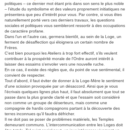
politiques – ce dernier mot étant pris dans son sens le plus noble
– l'étude du symbolisme et des valeurs proprement initiatiques ne
présentera que peu d'intérêt pour vous. Par contre, si vous êtes
naturellement porté vers ces derniers travaux, les questions
sociales et politiques vous sembleront ressortir à des occupations
de caractère profane.
Dans l'un et l'autre cas, germera bientôt, au sein de la Loge, un
ferment de désaffection qui éloignera un certain nombre de
Frères.
C'est bien pourquoi les Ateliers à trop fort effectif, s'ils veulent
contribuer à la prospérité morale de l'Ordre auront intérêt à
laisser des essaims s'envoler vers une nouvelle ruche.
En ce cas, il existe des règles que, du point de vue sentimental, il
convient de respecter.
Tout d'abord, il faut éviter de donner à la Loge-Mère le sentiment
d'une scission provoquée par un désaccord. Ainsi que je vous
l'écrivais quelques lignes plus haut, il faut absolument que tout se
passe dans la plus grande clarté et que l'essaim soit considéré
non comme un groupe de déserteurs, mais comme une
compagnie de hardis compagnons partant à la découverte des
terres inconnues qu'il faudra défricher.
Il ne doit pas se poser de problèmes matériels, les Temples
demeurant communs. L'intercommunication entre les Loges doit