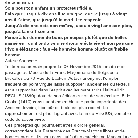
de ta mission.
Sois pour ton enfant un protecteur fidèle.
Fais que jusqu’à dix ans il te craigne, que je jusqu’à vingt
ans il t’aime, que jusqu’à la mort il te respecte.
Jusqu’à dix ans sois son maître, jusqu’à vingt ans son père,
jusqu’à la mort son ami.
Pense à lui donner de bons principes plutôt que de belles
manières ; qu’il te doive une droiture éclairée et non pas une
frivole élégance ; fais –le honnête homme plutôt qu’habile
homme.
Auteur Anonyme.
Texte reçu en main propre Le 06 Novembre 2015 lors de mon
passage au Musée de la Franc-Maçonnerie de Belgique à
Bruxelles au 73 Rue de Laeken. Auteur anonyme, l’emploi
fréquent du point virgule laisse supposer l’ancienneté du texte. Il
est a rapprocher dans l’esprit avec les manuscrits Halliwell dit
REGIUS (1390), date de son édition et non de son écriture. Et le
Cooke (1410) constituant ensemble une partie importante des
Anciens devoirs, bien sûr ce texte est plus récent. Le
rapprochement est plus flagrant avec la fin du REGIUS, véritable
code du savoir vivre.
Ces préceptes qui pourraient êtres d’ordre général,
correspondent à la Fraternité des Francs-Maçons libres et de
bonnes mœurs. Ils sont constitutifs d’un catéchisme Maçonnique