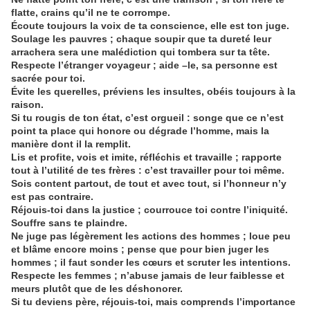
flatte, crains qu’il ne te corrompe.
Écoute toujours la voix de ta conscience, elle est ton juge.
Soulage les pauvres ; chaque soupir que ta dureté leur
arrachera sera une malédiction qui tombera sur ta tête.
Respecte l’étranger voyageur ; aide –le, sa personne est
sacrée pour toi.
Évite les querelles, préviens les insultes, obéis toujours à la
raison.
Si tu rougis de ton état, c’est orgueil : songe que ce n’est
point ta place qui honore ou dégrade l’homme, mais la
manière dont il la remplit.
Lis et profite, vois et imite, réfléchis et travaille ; rapporte
tout à l’utilité de tes frères : c’est travailler pour toi même.
Sois content partout, de tout et avec tout, si l’honneur n’y
est pas contraire.
Réjouis-toi dans la justice ; courrouce toi contre l’iniquité.
Souffre sans te plaindre.
Ne juge pas légèrement les actions des hommes ; loue peu
et blâme encore moins ; pense que pour bien juger les
hommes ; il faut sonder les cœurs et scruter les intentions.
Respecte les femmes ; n’abuse jamais de leur faiblesse et
meurs plutôt que de les déshonorer.
Si tu deviens père, réjouis-toi, mais comprends l’importance