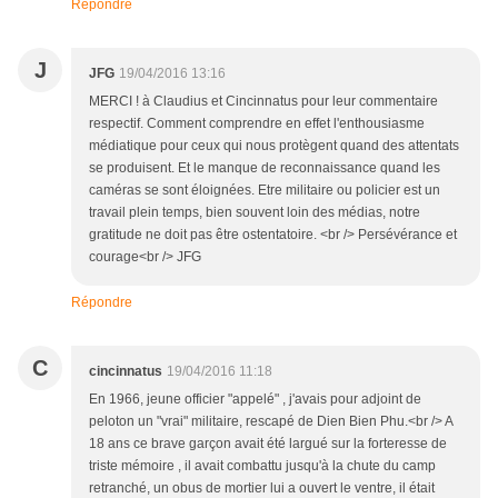
Répondre
J
JFG
19/04/2016 13:16
MERCI ! à Claudius et Cincinnatus pour leur commentaire
respectif. Comment comprendre en effet l'enthousiasme
médiatique pour ceux qui nous protègent quand des attentats
se produisent. Et le manque de reconnaissance quand les
caméras se sont éloignées. Etre militaire ou policier est un
travail plein temps, bien souvent loin des médias, notre
gratitude ne doit pas être ostentatoire. <br /> Persévérance et
courage<br /> JFG
Répondre
C
cincinnatus
19/04/2016 11:18
En 1966, jeune officier "appelé" , j'avais pour adjoint de
peloton un "vrai" militaire, rescapé de Dien Bien Phu.<br /> A
18 ans ce brave garçon avait été largué sur la forteresse de
triste mémoire , il avait combattu jusqu'à la chute du camp
retranché, un obus de mortier lui a ouvert le ventre, il était