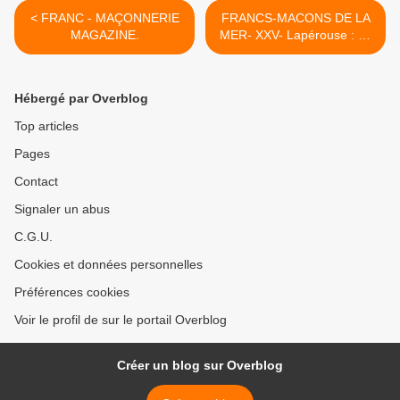
< FRANC - MAÇONNERIE
FRANCS-MACONS DE LA
MAGAZINE.
MER- XXV- Lapérouse : La
Confusion et la fin des
recherches. >
Hébergé par Overblog
Top articles
Pages
Contact
Signaler un abus
C.G.U.
Cookies et données personnelles
Préférences cookies
Voir le profil de sur le portail Overblog
Créer un blog sur Overblog