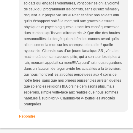
soldats qui engagés volontaires, vont obéir selon la volonté
de ceux qui programment les conflits, sans qu'eux mêmes y
risquent leur propre vie.<br /> Prier et bénir nos soldats afin
qu'ils échappent soit à la mort, soit aux graves blessures
physiques et psychologiques qui sont les conséquences de
durs combats qu'ils vont affronter.<br /> Que dire des hautes
personnalités du clergé qui ont béni les canons avant qu'ils
aillent semer la mort sur les champs de bataille!!! quelle
hypocrisie. Citons le cas d''un jeune fanatique SS , véritable
machine à tuer sans aucune pitié, qui à son tour les triples à
l'air, mourant appelait sa mère!!!! Aujourd'hui, nous regardons
dans un fauteuil, de façon avide les actualités à la télévision,
qui nous montrent les atrocités perpétuées aux 4 coins de
notre terre, sans que nos prières puissent les arrêter, quelles
que soient les religions !!! Alors ne gémissons plus, mais
espérons, simple volte-face aux réalités que nous sommes
habitués à subir.<br /> Claudius<br /> toutes les atrocités
pratiquées
Répondre