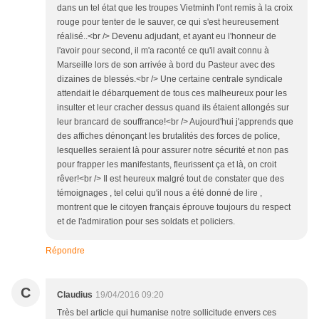
dans un tel état que les troupes Vietminh l'ont remis à la croix
rouge pour tenter de le sauver, ce qui s'est heureusement
réalisé..<br /> Devenu adjudant, et ayant eu l'honneur de
l'avoir pour second, il m'a raconté ce qu'il avait connu à
Marseille lors de son arrivée à bord du Pasteur avec des
dizaines de blessés.<br /> Une certaine centrale syndicale
attendait le débarquement de tous ces malheureux pour les
insulter et leur cracher dessus quand ils étaient allongés sur
leur brancard de souffrance!<br /> Aujourd'hui j'apprends que
des affiches dénonçant les brutalités des forces de police,
lesquelles seraient là pour assurer notre sécurité et non pas
pour frapper les manifestants, fleurissent ça et là, on croit
rêver!<br /> Il est heureux malgré tout de constater que des
témoignages , tel celui qu'il nous a été donné de lire ,
montrent que le citoyen français éprouve toujours du respect
et de l'admiration pour ses soldats et policiers.
Répondre
C
Claudius
19/04/2016 09:20
Très bel article qui humanise notre sollicitude envers ces