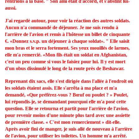
rentrions à la base. " Son ami était d'accord, et s'abstint lui-
aussi.
J'ai regardé autour, pour voir la réaction des autres soldats.
Aucun n'a commandé de déjeuner. Je me suis rendu à
l'arrière de l'avion et remis à l'hôtesse un billet de cinquante
€. «Donnez s.v.p. un déjeuner à chaque soldat». " Elle saisit
mon bras et le serra fortement. Ses yeux mouillés de larmes,
elle m'a remercié. «Mon fils était un soldat en Afghanistan,
c'est un peu comme si vous le faisiez pour lui. Il y est mort
d'un obus dissimulé le long de la route près de Beshawar.
Reprenant dix sacs, elle s'est dirigée dans l'allée à l'endroit où
les soldats étaient assis. Elle s'arrêta à ma place et m'a
demandé, «Que préférez-vous ? Bœuf ou poulet ? » Poulet,
lui répondis-je, se demandant pourquoi elle m'a posé cette
question. Elle se retourna et partit pour l'arrière de l'avion,
pour revenir moins d'une minute plus tard avec une assiette
de première classe. « C'est mon remerciement » dit-elle.
Après avoir fini de manger, je suis allé de nouveau à l'arrière
de l'avion, pour utiliser les toilettes. Un homme m'a arrêté.