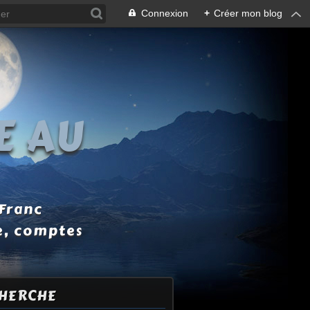
Connexion
+
Créer mon blog
E AU
 Franc
e, comptes
HERCHE