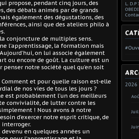
qui propose, pendant cinq jours, des
L. D.P 
OBEDI
es, des débats animés par de grands
Conta
ais également des dégustations, des
férences, ainsi que des ateliers philo à
s.
CAT
 la conjoncture de multiples sens.
ne l’apprentissage, la formation mais
#Ouve
e. Aujourd’hui, on lui associe également
d’art ou encore de goût. La culture est un
r penser notre société quel qu’en soit
ARC
? Comment et pour quelle raison est-elle
2026
ial de nos vies de tous les jours ?
e est probablement l’un des meilleurs
Ao
 convivialité, de lutter contre les
 simplement ! Nous avons à notre
Juil
soin d’exercer notre esprit critique, de
 interroger.
Jui
st devenu en quelques années un
e pour l’apprentissage et la