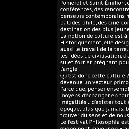
Pomerol et Saint-Émilion, 
conférences, des rencontr
penseurs contemporains m
balades philo, des ciné-con
destination des plus jeune
La notion de culture est à
Historiquement, elle désig
aussi le travail de la terr
les idées de civilisation, 
sujet fort et prégnant pou
l’angle.
Qu’est donc cette culture 
devenue un vecteur primord
Parce que, penser ensembl
moyens d’échanger en toute
inégalités… d’exister tout
époque, plus que jamais, be
trouver du sens et de nous
Le festival Philosophia e
événement majeur en Franc