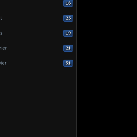
16
l
25
s
19
rier
21
vier
31