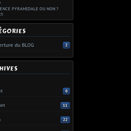
?
ENCE PYRAMIDALE OU NON ?
ct
ÉGORIES
rture du BLOG
2
HIVES
ût
6
let
11
n
22