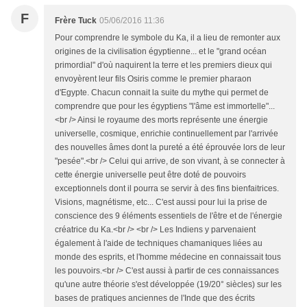
F
Frère Tuck
05/06/2016 11:36
Pour comprendre le symbole du Ka, il a lieu de remonter aux
origines de la civilisation égyptienne... et le "grand océan
primordial" d'où naquirent la terre et les premiers dieux qui
envoyèrent leur fils Osiris comme le premier pharaon
d'Egypte. Chacun connait la suite du mythe qui permet de
comprendre que pour les égyptiens "l'âme est immortelle"...
<br /> Ainsi le royaume des morts représente une énergie
universelle, cosmique, enrichie continuellement par l'arrivée
des nouvelles âmes dont la pureté a été éprouvée lors de leur
"pesée".<br /> Celui qui arrive, de son vivant, à se connecter à
cette énergie universelle peut être doté de pouvoirs
exceptionnels dont il pourra se servir à des fins bienfaitrices.
Visions, magnétisme, etc... C'est aussi pour lui la prise de
conscience des 9 éléments essentiels de l'être et de l'énergie
créatrice du Ka.<br /> <br /> Les Indiens y parvenaient
également à l'aide de techniques chamaniques liées au
monde des esprits, et l'homme médecine en connaissait tous
les pouvoirs.<br /> C'est aussi à partir de ces connaissances
qu'une autre théorie s'est développée (19/20° siècles) sur les
bases de pratiques anciennes de l'Inde que des écrits