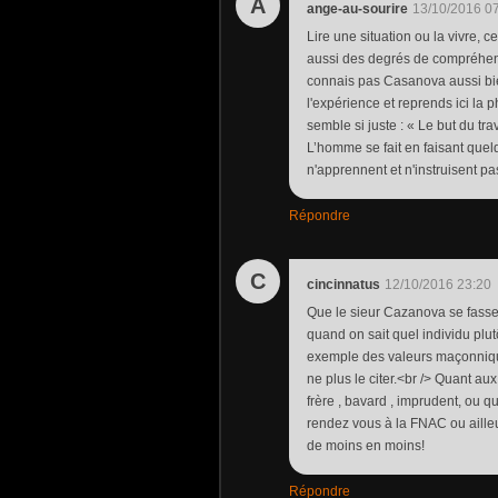
A
ange-au-sourire
13/10/2016 0
Lire une situation ou la vivre, c
aussi des degrés de compréhensio
connais pas Casanova aussi bien
l'expérience et reprends ici la 
semble si juste : « Le but du tr
L’homme se fait en faisant quelq
n'apprennent et n'instruisent p
Répondre
C
cincinnatus
12/10/2016 23:20
Que le sieur Cazanova se fasse 
quand on sait quel individu plutôt
exemple des valeurs maçonniques
ne plus le citer.<br /> Quant aux
frère , bavard , imprudent, ou 
rendez vous à la FNAC ou ailleurs
de moins en moins!
Répondre