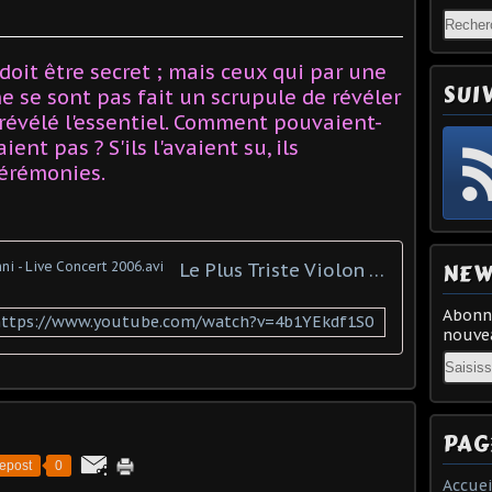
doit être secret ; mais ceux qui par une
SUI
 se sont pas fait un scrupule de révéler
t révélé l'essentiel. Comment pouvaient-
aient pas ? S'ils l'avaient su, ils
cérémonies.
NEW
Le Plus Triste Violon Au Monde-Yanni - Live Concert 2006.avi
Abonne
https://www.youtube.com/watch?v=4b1YEkdf1S0
nouvea
Email
PAG
epost
0
Accuei