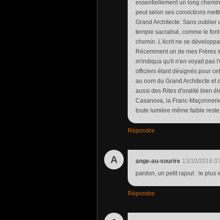
essentiellement un long chemin 
peut selon ses convictions met
Grand Architecte. Sans oublier q
temple sacralisé, comme le fo
chemin. L'écrit ne se développa
Récemment un de mes Frères s'ét
m'indiqua qu'il n'en voyait pas l'
officiers étant désignés pour cet
au nom du Grand Architecte et d
aussi des Rites d'oralité bien é
Casanova, la Franc-Maçonnerie
toute lumière même faible reste
Répondre
A
ange-au-sourire
13/10/2016 0
pardon, un petit rajout : le plus 
Répondre