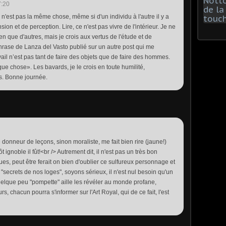
7:20
e n'est pas la même chose, même si d'un individu à l'autre il y a
n et de perception. Lire, ce n'est pas vivre de l'intérieur. Je ne
 que d'autres, mais je crois aux vertus de l'étude et de
phrase de Lanza del Vasto publié sur un autre post qui me
avail n’est pas tant de faire des objets que de faire des hommes.
ue chose». Les bavards, je le crois en toute humilité,
as. Bonne journée.
donneur de leçons, sinon moraliste, me fait bien rire (jaune!)
 ignoble il fût!<br /> Autrement dit, il n'est pas un très bon
, peut être ferait on bien d'oublier ce sulfureux personnage et
 "secrets de nos loges", soyons sérieux, il n'est nul besoin qu'un
quelque peu "pompette" aille les révéler au monde profane,
, chacun pourra s'informer sur l'Art Royal, qui de ce fait, l'est