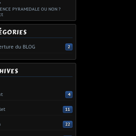
?
ENCE PYRAMIDALE OU NON ?
ct
ÉGORIES
rture du BLOG
2
HIVES
ût
4
let
11
n
22