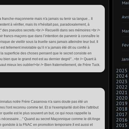
Mai
Avri
 franche-maçonnerie mais n'a jamais su tenir sa langue... Il
stent à vérifier, mais ils n'hésitait pas, paradoxalement, à
nt" des pseudos secrets.<br /> Recueilli dans ses mémoires:<br />
Mar
r francs-maçons que dans l’intention de parvenir à connaître le
isque de vieillir sous la truelle sans jamais atteindre leur but. Il
Fév
est tellement inviolable qu’il n’a jamais été dit ou confié à
 la superficie des choses pensent que le secret consiste en
Jan
u bien que le grand mot est au dernier degré"...<br /> Quant à
 vaut mieux les oublier!<br /> Bien fraternellement, de Frère Tuck.
2025
2024
2023
2022
2021
2020
innatus notre Frère Casanova n'a sans doute pas été un
2019
s l'ont reconnu comme tel. Et si l'exemplarité doit être l'attribut
2018
er quelle est le plus souvent un but, ce qui nous rappelle la
2017
as nécessaire...." Quand au secret Maçonnique comme le dit Ange
2016
2015
 de gondole à la FNAC en promotion temporaire.Il est aussi et