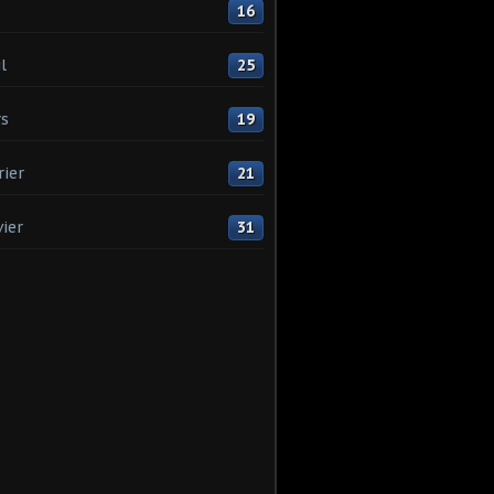
16
l
25
s
19
rier
21
vier
31