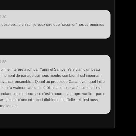
0:30
 désolée... bien sûr, je veux dire que "raconter" nos cérémonies
0:28
blime interprétation par Yanni et Samvel Yerviyian d'un beau
 moment de partage qui nous montre combien il est important
 avancer ensemble... Quant au propos de Casanova - quel Initié
nies n'a vraiment aucun intérêt initiatique... car à qui sert de se
rofane trop curieux si ce n'est à nourrir sa propre vanité... parce
... je suis d'accord... c'est diablement difficile...et c'est aussi
ernellement.