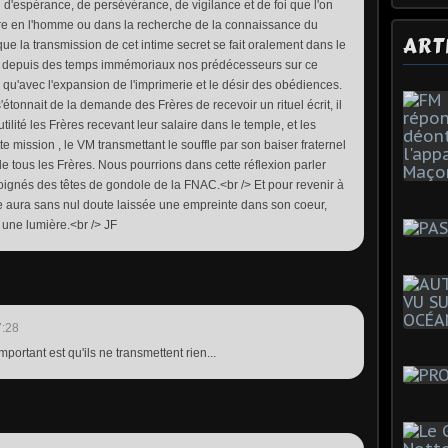
d'espérance, de persévérance, de vigilance et de foi que l'on
tre en l'homme ou dans la recherche de la connaissance du
ART
ue la transmission de cet intime secret se fait oralement dans le
nt depuis des temps immémoriaux nos prédécesseurs sur ce
 qu'avec l'expansion de l'imprimerie et le désir des obédiences.
onnait de la demande des Frères de recevoir un rituel écrit, il
utilité les Frères recevant leur salaire dans le temple, et les
te mission , le VM transmettant le souffle par son baiser fraternel
e tous les Frères. Nous pourrions dans cette réflexion parler
loignés des têtes de gondole de la FNAC.<br /> Et pour revenir à
 aura sans nul doute laissée une empreinte dans son coeur,
 une lumière.<br /> JF
7:28
important est qu'ils ne transmettent rien...