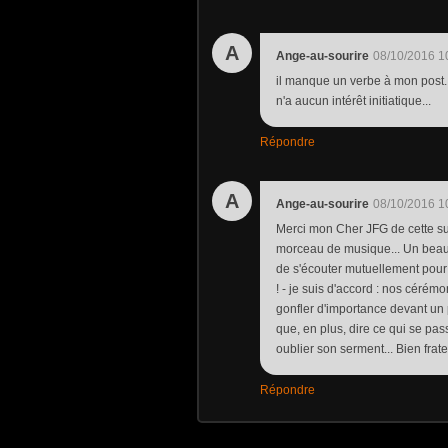
A
Ange-au-sourire
08/10/2016 1
il manque un verbe à mon post..
n'a aucun intérêt initiatique...
Répondre
A
Ange-au-sourire
08/10/2016 1
Merci mon Cher JFG de cette su
morceau de musique... Un beau
de s'écouter mutuellement pour
! - je suis d'accord : nos cérémo
gonfler d'importance devant un p
que, en plus, dire ce qui se passe
oublier son serment... Bien frat
Répondre