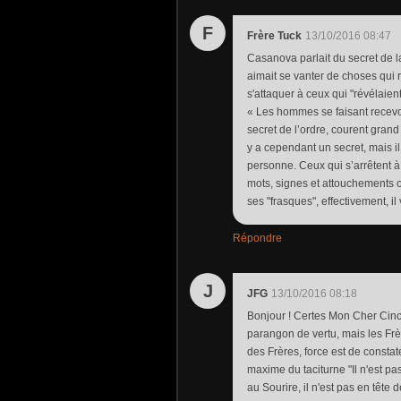
F
Frère Tuck
13/10/2016 08:47
Casanova parlait du secret de la
aimait se vanter de choses qui re
s'attaquer à ceux qui "révélaie
« Les hommes se faisant recevoi
secret de l’ordre, courent grand r
y a cependant un secret, mais il 
personne. Ceux qui s’arrêtent à
mots, signes et attouchements o
ses "frasques", effectivement, il
Répondre
J
JFG
13/10/2016 08:18
Bonjour ! Certes Mon Cher Cinc
parangon de vertu, mais les Frère
des Frères, force est de constat
maxime du taciturne "Il n'est p
au Sourire, il n'est pas en tête