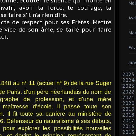
colonne, écouter le silence qui monte en
Mai
nvahi, avoir la force, le courage, la
e taire s’il n’a rien dire.
Avri
acte de respect pour ses Frères. Mettre
ervice de son âme, se taire pour faire
Mar
lui.
Fév
Jan
2025
2024
o
o
 1848 au n
11 (actuel n
9) de la
rue Suger
2023
2022
de
Paris
, d'un père néerlandais du nom de
2021
ographe de profession, et d'une mère
2020
, maîtresse d'école. Il passe toute son
2019
 Il fit toute sa carrière au
ministère de
2018
2017
866. Défenseur du
naturalisme
à ses débuts,
2016
 pour explorer les possibilités nouvelles
2015
e
, et devint le principal représentant de