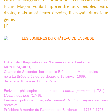
l’anti esclavagisme. Ce philosophe, cet aristocrate, ce
Franc-Maçon voulait apprendre aux peuples leurs
droits, mais aussi leurs devoirs, il croyait dans leur
génie.
JF.
Extrait du Blog-notes des Meuniers de la Tiretaine.
MONTESQUIEU
,
Charles de Secondat, baron de la Brède et de Montesquieu,
né à La Brède près de Bordeaux le 18 janvier 1689,
décédé le 10 février 1755 à Paris.
Ecrivain, philosophe, auteur de :
Lettres persanes
(1721) ,
L'esprit des Loi
s (1748).
Penseur politique :
égalité devant la Loi, séparation des
pouvoirs
...
Président à mortier du Parlement de Bordeaux de 1716 à 1726.