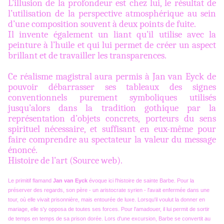
L’illusion de la profondeur est chez lui, le résultat de
l’utilisation de la perspective atmosphérique au sein
d’une composition souvent à deux points de fuite.
Il invente également un liant qu’il utilise avec la
peinture à l’huile et qui lui permet de créer un aspect
brillant et de travailler les transparences.
Ce réalisme magistral aura permis à Jan van Eyck de
pouvoir débarrasser ses tableaux des signes
conventionnels purement symboliques utilisés
jusqu’alors dans la tradition gothique par la
représentation d’objets concrets, porteurs du sens
spirituel nécessaire, et suffisant en eux-même pour
faire comprendre au spectateur la valeur du message
énoncé.
Histoire de l’art (Source web).
Le primitif flamand
Jan van Eyck
évoque ici l'histoire de sainte Barbe. Pour la
préserver des regards, son père - un aristocrate syrien - l'avait enfermée dans une
tour, où elle vivait prisonnière, mais entourée de luxe. Lorsqu'il voulut la donner en
mariage, elle s'y opposa de toutes ses forces. Pour l'amadouer, il lui permit de sortir
de temps en temps de sa prison dorée. Lors d'une excursion, Barbe se convertit au