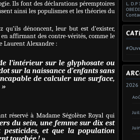
ogie. Ils font des déclarations péremptoires
L. D.P 
OBEDI
ssent ainsi les populismes et les théories du
Conta
 qu’ils dénoncent, leur but est d’exister,
CAT
, en affirmant des contre-vérités, comme le
ite Laurent Alexandre :
#Ouve
e l’intérieur sur le glyphosate ou
adot sur la naissance d’enfants sans
ARC
ncapable de calculer une surface,
 »
2026
Ao
Juil
étant réservé à Madame Ségolène Royal qui
ers du sein, une femme sur dix est
Jui
 pesticides, et que la population
nt touchée ! »