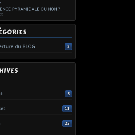
?
ENCE PYRAMIDALE OU NON ?
ct
ÉGORIES
rture du BLOG
2
HIVES
ût
5
let
11
n
22