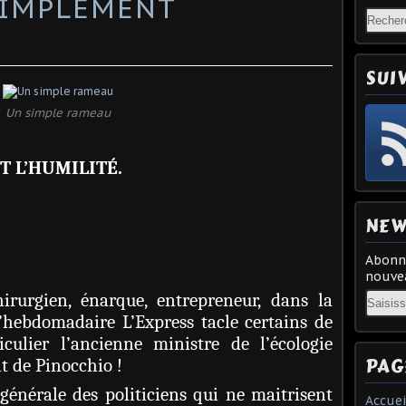
SIMPLEMENT
SUI
Un simple rameau
T L’HUMILITÉ.
NEW
Abonne
nouvea
Email
irurgien, énarque, entrepreneur, dans la
’hebdomadaire L’Express tacle certains de
culier l’ancienne ministre de l’écologie
PAG
t de Pinocchio !
générale des politiciens qui ne maitrisent
Accuei