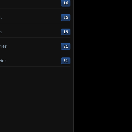
16
l
25
s
19
rier
21
vier
31