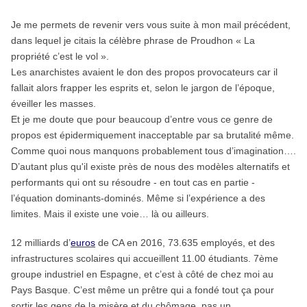
Je me permets de revenir vers vous suite à mon mail précédent,
dans lequel je citais la célèbre phrase de Proudhon « La
propriété c’est le vol ».
Les anarchistes avaient le don des propos provocateurs car il
fallait alors frapper les esprits et, selon le jargon de l’époque,
éveiller les masses.
Et je me doute que pour beaucoup d’entre vous ce genre de
propos est épidermiquement inacceptable par sa brutalité même.
Comme quoi nous manquons probablement tous d’imagination….
D’autant plus qu'il existe près de nous des modèles alternatifs et
performants qui ont su résoudre - en tout cas en partie -
l’équation dominants-dominés. Même si l’expérience a des
limites. Mais il existe une voie… là ou ailleurs.
12 milliards d’
euros
de CA en 2016, 73.635 employés, et des
infrastructures scolaires qui accueillent 11.00 étudiants. 7ème
groupe industriel en Espagne, et c’est à côté de chez moi au
Pays Basque. C’est même un prêtre qui a fondé tout ça pour
sortir les gens de la misère et du chômage, pas un