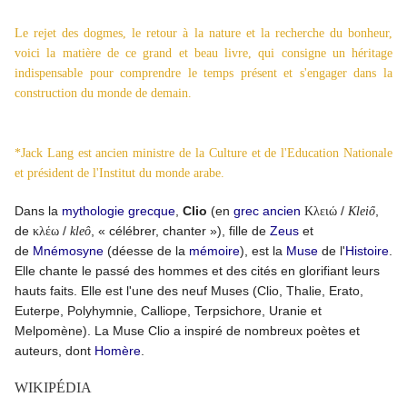
Le rejet des dogmes, le retour à la nature et la recherche du bonheur,
voici la matière de ce grand et beau livre, qui consigne un héritage
indispensable pour comprendre le temps présent et s'engager dans la
construction du monde de demain.
*Jack Lang est ancien ministre de la Culture et de l'Education Nationale
et président de l'Institut du monde arabe.
Dans la
mythologie grecque
,
Clio
(en
grec ancien
/
,
Κλειώ
Kleiố
de
/
, « célébrer, chanter »), fille de
Zeus
et
κλέω
kleô
de
Mnémosyne
(déesse de la
mémoire
), est la
Muse
de l'
Histoire
.
Elle chante le passé des hommes et des cités en glorifiant leurs
hauts faits. Elle est l'une des neuf Muses (Clio, Thalie, Erato,
Euterpe, Polyhymnie, Calliope, Terpsichore, Uranie et
Melpomène). La Muse Clio a inspiré de nombreux poètes et
auteurs, dont
Homère
.
WIKIPÉDIA