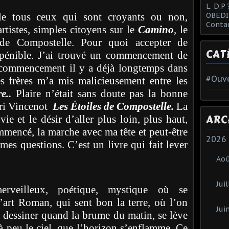
L. D.P 
e tous ceux qui sont croyants ou non,
OBEDI
Conta
artistes, simples citoyens sur le
Camino
, le
de Compostelle. Pour quoi accepter de
CAT
 pénible. J’ai trouvé un commencement de
 commencement il y a déjà longtemps dans
#Ouve
s frères m’a mis malicieusement entre les
e..
Plaire n’était sans doute pas la bonne
nri Vincenot
Les Étoiles de Compostelle.
La
ARC
e et le désir d’aller plus loin, plus haut,
mmencé, la marche avec ma tête et peut-être
2026
mes questions. C’est un livre qui fait lever
Ao
Juil
erveilleux, poétique, mystique où se
l’art Roman, qui sent bon la terre, où l’on
Jui
e dessiner quand la brume du matin, se lève
à peu le ciel, que l’horizon s’enflamme. Ce