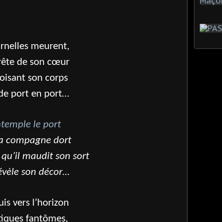
ournelles meurent,
rrête de son cœur
voisant son corps
 de port en port…
ontemple le port
sa compagne dort
 qu’il maudit son sort
évèle son décor…
fuis vers l’horizon
atiques fantômes,