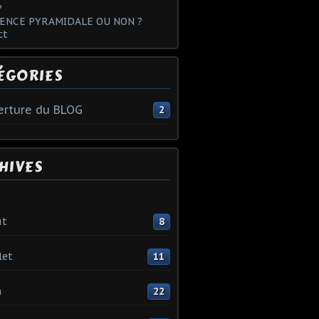
?
ENCE PYRAMIDALE OU NON ?
ct
ÉGORIES
rture du BLOG
2
HIVES
ût
8
let
11
n
22