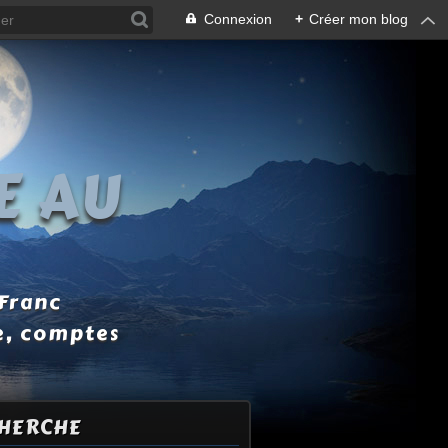
Connexion
+
Créer mon blog
E AU
 Franc
e, comptes
HERCHE