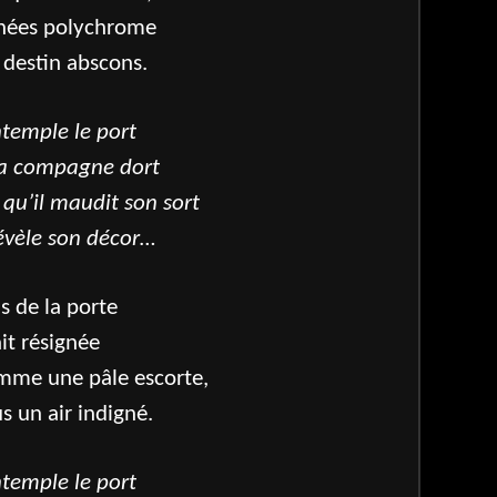
nnées polychrome
 destin abscons.
ontemple le port
sa compagne dort
 qu’il maudit son sort
évèle son décor…
as de la porte
it résignée
omme une pâle escorte,
s un air indigné.
ontemple le port