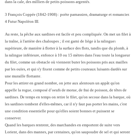
dans la cale, des milliers de petits poissons argentés.
3 François Coppée (1842-1908) : poète parnassien, dramaturge et romancier.
4 Futur Napoléon III.
Au reste, la pêche aux sardines est facile et peu compliquée. On met un filet à
la traîne, à l'arrière des chaloupes ; il est garni de liège à la ralingue
5
supérieure, de manière à flotter à la surface des flots, tandis que du plomb, à
la ralingue inférieure, enfonce à 10 ou 15 mètres dans l'eau toute la longueur
du filet, comme un obstacle où viennent buter les poissons pris aux mailles
par les ouïes, et qui s'y fixent comme de petits couteaux luisants dardés sur
une muraille flottante.
Pour les attirer en grand nombre, on jette aux alentours un appât qu'on
appelle la rogue, composé d’oeufs de morue, de frai de poisson, de têtes de
sardines. De temps en temps on retire le filet, qu'on secoue dans la barque, où
les sardines tombent d'elles-mêmes, car il n'y faut pas porter les mains, c'est
une condition essentielle pour qu'elles soient bonnes et puissent se
conserver.
Quand les barques rentrent, des marchandes en emportent de suite vers
Lorient, dans des mannes, par centaines, qu'on saupoudre de sel et qui seront