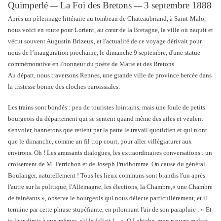
Quimperlé
La Foi des Bretons
3 septembre 1888
―
―
Après un pèlerinage littéraire au tombeau de Chateaubriand, à Saint-Malo,
nous voici en route pour Lorient, au cœur de la Bretagne, la ville où naquit et
vécut souvent Augustin Brizeux, et l'actualité de ce voyage dérivait pour
nous de l’inauguration prochaine, le dimanche 9 septembre, d'une statue
commémorative en l'honneur du poète de Marie et des Bretons.
Au départ, nous traversons Rennes, une grande ville de province bercée dans
la tristesse bonne des cloches paroissiales.
Les trains sont bondés : peu de touristes lointains, mais une foule de petits
bourgeois du département qui se sentent quand même des ailes et veulent
s'envoler, hannetons que retient par la patte le travail quotidien et qui n'ont
que le dimanche, comme un fil trop court, pour aller villégiaturer aux
environs. Oh ! Les amusants dialogues, les extraordinaires conversations : un
croisement de M. Perrichon et de Joseph Prudhomme. On cause du général
Boulanger, naturellement ! Tous les lieux communs sont brandis l'un après
l'autre sur la politique, l'Allemagne, les élections, la Chambre,« une Chambre
de fainéants », observe le bourgeois qui nous délecte particulièrement, et il
termine par cette phrase stupéfiante, en pilonnant l'air de son parapluie : « Et
je leur dirais à eux-mêmes, s'il le fallait !... ». O Labiche, mon pauvre maître,