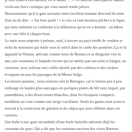
voilà une force comique qui vous aurait rendu jaloux.
Heureusement qu'à la gare suivante mon excellent homme descend du train
d'un air de dire : « J'ai bien parlé ! » et s'en va tout heureux pêcher à la ligne,
qui sera vraiment ici conforme à la définition qu'on en a donnée : un bâton
avec une bête à chaque bout.
Le train nous emporte à présent, seul, à travers un pays étoffé de verdure et
riche de moissons qui rutile sous le soleil dans le cadre des portières. Ça et là
apparaît la Vilaine, arrivant comme nous de Rennes et se dirigeant vers la
mer, une tournante et limpide rivière qui ne mérite pas son nom et baigne, au
contraire, avec joliesse une vallée abritée par des collines et des rochers
évoquant un peu les paysages de la Meuse belge.
Les heures passent ; nous roulons vers la Bretagne, car le terrain peu à peu
s'allonge en landes plus sauvages où quelques plants de blé noir, lequel, par
parenthèses, a des fleurs toutes blanches, dont les bouquets compacts
tremblent au vent comme une neige vacillante. Seuls les grains sont noirs et
servent à la confection de galettes et de crêpes qui sont célèbres dans ces
cantons.
Une halte à une gare encombrée d'une foule bariolée arborant déjà les
costumes du pays. Qui a dit que les costumes anciens des vieux Bretons