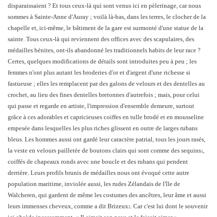
disparaissaient ? Et tous ceux-là qui sont venus ici en pèlerinage, car nous
sommes à Sainte-Anne d'Auray ; voilà là-bas, dans les terres, le clocher de la
chapelle et, ici-même, le bâtiment de la gare est surmonté d'une statue de la
sainte. Tous ceux-là qui reviennent des offices avec des scapulaires, des
médailles bénites, ont-ils abandonné les traditionnels habits de leur race ?
Certes, quelques modifications de détails sont introduites peu à peu ; les
femmes n'ont plus autant les broderies d'or et d'argent d'une richesse si
fastueuse ; elles les remplacent par des galons de velours et des dentelles au
crochet, au lieu des fines dentelles bretonnes d'autrefois ; mais, pour celui
qui passe et regarde en artiste, l'impression d'ensemble demeure, surtout
grâce à ces adorables et capricieuses coiffes en tulle brodé et en mousseline
empesée dans lesquelles les plus riches glissent en outre de larges rubans
bleus. Les hommes aussi ont gardé leur caractère patrial, tous les jours rasés,
la veste en velours pailletée de boutons clairs qui sont comme des sequins
,
1
coiffés de chapeaux ronds avec une boucle et des rubans qui pendent
derrière. Leurs profils brunis de médailles nous ont évoqué cette autre
population maritime, inviolée aussi, les rudes Zélandais de l'île de
Walcheren, qui gardent de même les costumes des ancêtres, leur âme et aussi
leurs immenses cheveux, comme a dit Brizeux
. Car c'est lui dont le souvenir
2