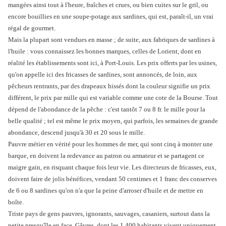
mangées ainsi tout à l'heure, fraîches et crues, ou bien cuites sur le gril, ou
encore bouillies en une soupe-potage aux sardines, qui est, paraît-il, un vrai
régal de gourmet.
Mais la plupart sont vendues en masse ; de suite, aux fabriques de sardines à
l'huile : vous connaissez les bonnes marques, celles de Lorient, dont en
réalité les établissements sont ici, à Port-Louis. Les prix offerts par les usines,
qu'on appelle ici des fricasses de sardines, sont annoncés, de loin, aux
pêcheurs rentrants, par des drapeaux hissés dont la couleur signifie un prix
différent, le prix par mille qui est variable comme une cote de la Bourse. Tout
dépend de l'abondance de la pêche : c'est tantôt 7 ou 8 fr. le mille pour la
belle qualité ; tel est même le prix moyen, qui parfois, les semaines de grande
abondance, descend jusqu'à 30 et 20 sous le mille.
Pauvre métier en vérité pour les hommes de mer, qui sont cinq à monter une
barque, en doivent la redevance au patron ou armateur et se partagent ce
maigre gain, en risquant chaque fois leur vie. Les directeurs de fricasses, eux,
doivent faire de jolis bénéfices, vendant 50 centimes et 1 franc des conserves
de 6 ou 8 sardines qu'on n'a que la peine d'arroser d'huile et de mettre en
boîte.
Triste pays de gens pauvres, ignorants, sauvages, casaniers, surtout dans la
petite presqu'île en face, Gâvres, dont les 1,400 habitants vivent uniquement