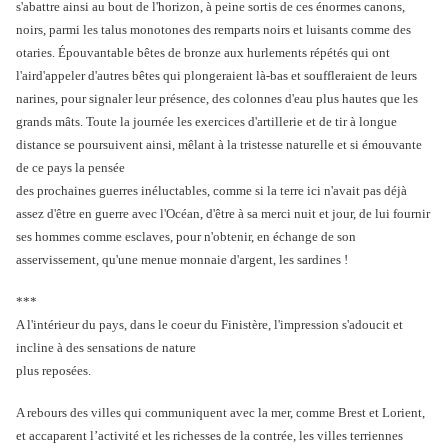
s'abattre ainsi au bout de l'horizon, à peine sortis de ces énormes canons,
noirs, parmi les talus monotones des remparts noirs et luisants comme des
otaries. Épouvantable bêtes de bronze aux hurlements répétés qui ont
l'aird'appeler d'autres bêtes qui plongeraient là-bas et souffleraient de leurs
narines, pour signaler leur présence, des colonnes d'eau plus hautes que les
grands mâts. Toute la journée les exercices d'artillerie et de tir à longue
distance se poursuivent ainsi, mêlant à la tristesse naturelle et si émouvante
de ce pays la pensée
des prochaines guerres inéluctables, comme si la terre ici n'avait pas déjà
assez d'être en guerre avec l'Océan, d'être à sa merci nuit et jour, de lui fournir
ses hommes comme esclaves, pour n'obtenir, en échange de son
asservissement, qu'une menue monnaie d'argent, les sardines !
***
A l'intérieur du pays, dans le coeur du Finistère, l'impression s'adoucit et
incline à des sensations de nature
plus reposées.
A rebours des villes qui communiquent avec la mer, comme Brest et Lorient,
et accaparent l’activité et les richesses de la contrée, les villes terriennes