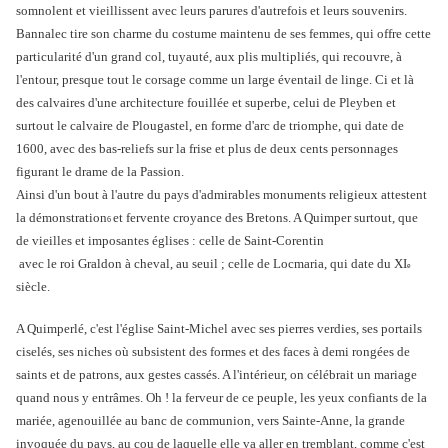
somnolent et vieillissent avec leurs parures d'autrefois et leurs souvenirs.
Bannalec tire son charme du costume maintenu de ses femmes, qui offre cette
particularité d'un grand col, tuyauté, aux plis multipliés, qui recouvre, à
l'entour, presque tout le corsage comme un large éventail de linge. Ci et là
des calvaires d'une architecture fouillée et superbe, celui de Pleyben et
surtout le calvaire de Plougastel, en forme d'arc de triomphe, qui date de
1600, avec des bas-reliefs sur la frise et plus de deux cents personnages
figurant le drame de la Passion.
Ainsi d'un bout à l'autre du pays d'admirables monuments religieux attestent
la démonstration
et fervente croyance des Bretons. A Quimper surtout, que
6
de vieilles et imposantes églises : celle de Saint-Corentin
avec le roi Graldon à cheval, au seuil ; celle de Locmaria, qui date du XI
e
siècle.
A Quimperlé, c'est l'église Saint-Michel avec ses pierres verdies, ses portails
ciselés, ses niches où subsistent des formes et des faces à demi rongées de
saints et de patrons, aux gestes cassés. A l'intérieur, on célébrait un mariage
quand nous y entrâmes. Oh ! la ferveur de ce peuple, les yeux confiants de la
mariée, agenouillée au banc de communion, vers Sainte-Anne, la grande
invoquée du pays, au cou de laquelle elle va aller en tremblant, comme c'est