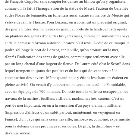
de François Coppée
, sans compter les danses au biniou qu'on y organisera
3
comme on l'a fait à l'inauguration de la statue de Massé, l'auteur de Galathée
et des Noces de Jeannette, un lorientais aussi, statue en marbre de Mercié qui
s'élève devant le Théâtre. Pour Brizeux on a construit un piédestal original,
des pierre brutes, des morceaux de granit apporté de la lande, entre lesquels
on plantera des genêts d'or et des bruyères roses, comme un souvenir du pays
et de la paroisse d'Arzano autour du bronze où il revit. A côté de ce tranquille
jardin s'allonge le port de Lorient, car la ville, qu'on croirait sur la mer,
d'après l'indication des cartes de guides, communique seulement avec elle
par un long chenal d'une largeur de fleuve. De l'autre côté c'est le Scorff, dans
lequel trempent toujours des poulies et du bois qui doivent servir à la
construction des navires. Même quand nous y étions les chantiers étaient en
pleine activité. On venait d'y achever un nouveau cuirassé : le Formidable,
avec un équipage de 700 hommes. Du reste toute la ville est occupée par les
travaux de la marine : fusiliers, artilleurs, marins, navires, canons. C'est un
port de mer important, où on a la sensation d'un pays vraiment militaire,
(impression d'ailleurs qu'on subit partout, maintenant, en voyageant en
France), d'un pays qui sans cesse travaille, manoeuvre, combine, expérimente
pour la défense de ses provinces et ses côtes. De plus, la discipline y est
devenue sévère :