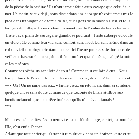
de la pêche de la sardine ! Ils n'ont jamais fait d'autrevoyage que celui de la
mer. Un marin, vieux déjà, nous disait dans une auberge n'avoir jamais mis le
pied dans un wagon de chemin de fer, et les gens de la maison aussi, et tous
les gens du village. Ils ne sortent vraiment pas de l'ombre de leurs clochers.
Triste pays, plein de sauvagerie grandiose pourtant ! Triste auberge où coule
un cidre pâle comme leur vie, sans confort, sans meubles, sans même dans un
coin lavieille horloge tricotant l'heure ! Ici l'heure pour eux de dormir et de
veiller se base sur la marée, dont il faut profiter quand même, malgré la nuit
et les ténèbres.
Comme ses pêcheurs sont loin de tout ! Comme tout est loin d'eux ! Nous
leur parlons de Paris et de ce qu'ils en connaissent, de ce qu'ils en racontent.
― « Oh ! On ne parle pas ici... » fait le vieux en retombant dans sa songerie,
quelque chose sans doute comme ce que Leconte de L’Isle attribue aux
bœufs mélancoliques : un rêve intérieur qu'ils n'achèvent jamais !
***
Mais ces mélancolies s'évaporent vite au souffle du large, car ici, au bout de
l'île, c'est enfin l'océan
Atlantique tout entier qui s'arrondit tumultueux dans un horizon vaste et nu.