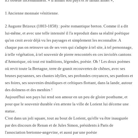
ici obsède incessamment. « Il aimait son pays et le faisait aimer »,
1 Ancienne monnaie vénitienne.
2 Auguste Brizeux (1803-1858) : poète romantique breton. Comme il a dit
lui-même, et avec une telle intensité il l'a reproduit dans sa réalité poétique
qu'on croit avoir déjà vu les paysages et simplement les reconnaître. A
chaque pas on retrouve un de ses vers qui s'adapte à tel site, à tel personnage,
à telle végétation, à tel souvenir de pierre rencontrés en ces inviolés cantons
d'Armorique, où tout est traditions, légendes, poésie. Oh ! Les doux poèmes
où revit toute la Bretagne, terre de granit recouvertes de chênes, avec ses
brunes paysannes, ses chastes idylles, ses profondes croyances, ses pardons et
ses foires, ses souvenirs druidiques et celtiques flottant, dans la lande, autour
des dolmens et des menhirs !
Aujourd'hui son pays lui rend son amour en un peu de gloire posthume, et
pour que le souvenir durable s'en atteste la ville de Lorient lui décerne une
statue.
C'est dans un joli square, tout au bout de Lorient, qu'elle va être inaugurée
par des discours de Renan et de Jules Simon, présidents à Paris de
l'association bretonne-angevine, et aussi par une poésie