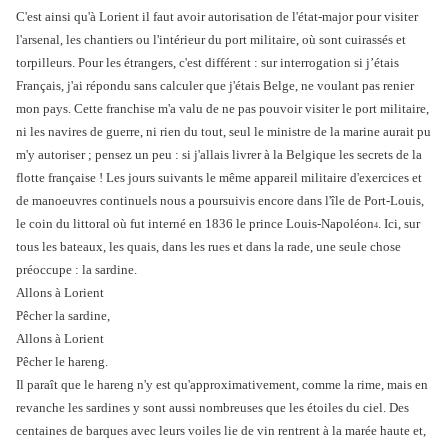
C'est ainsi qu'à Lorient il faut avoir autorisation de l'état-major pour visiter
l'arsenal, les chantiers ou l'intérieur du port militaire, où sont cuirassés et
torpilleurs. Pour les étrangers, c'est différent : sur interrogation si j’étais
Français, j'ai répondu sans calculer que j'étais Belge, ne voulant pas renier
mon pays. Cette franchise m'a valu de ne pas pouvoir visiter le port militaire,
ni les navires de guerre, ni rien du tout, seul le ministre de la marine aurait pu
m'y autoriser ; pensez un peu : si j'allais livrer à la Belgique les secrets de la
flotte française ! Les jours suivants le même appareil militaire d'exercices et
de manoeuvres continuels nous a poursuivis encore dans l'île de Port-Louis,
le coin du littoral où fut interné en 1836 le prince Louis-Napoléon
. Ici, sur
4
tous les bateaux, les quais, dans les rues et dans la rade, une seule chose
préoccupe : la sardine.
Allons à Lorient
Pêcher la sardine,
Allons à Lorient
Pêcher le hareng.
Il paraît que le hareng n'y est qu'approximativement, comme la rime, mais en
revanche les sardines y sont aussi nombreuses que les étoiles du ciel. Des
centaines de barques avec leurs voiles lie de vin rentrent à la marée haute et,