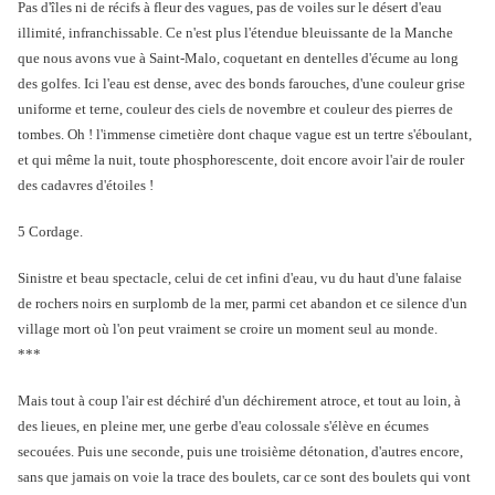
Pas d'îles ni de récifs à fleur des vagues, pas de voiles sur le désert d'eau
illimité, infranchissable. Ce n'est plus l'étendue bleuissante de la Manche
que nous avons vue à Saint-Malo, coquetant en dentelles d'écume au long
des golfes. Ici l'eau est dense, avec des bonds farouches, d'une couleur grise
uniforme et terne, couleur des ciels de novembre et couleur des pierres de
tombes. Oh ! l'immense cimetière dont chaque vague est un tertre s'éboulant,
et qui même la nuit, toute phosphorescente, doit encore avoir l'air de rouler
des cadavres d'étoiles !
5 Cordage.
Sinistre et beau spectacle, celui de cet infini d'eau, vu du haut d'une falaise
de rochers noirs en surplomb de la mer, parmi cet abandon et ce silence d'un
village mort où l'on peut vraiment se croire un moment seul au monde.
***
Mais tout à coup l'air est déchiré d'un déchirement atroce, et tout au loin, à
des lieues, en pleine mer, une gerbe d'eau colossale s'élève en écumes
secouées. Puis une seconde, puis une troisième détonation, d'autres encore,
sans que jamais on voie la trace des boulets, car ce sont des boulets qui vont