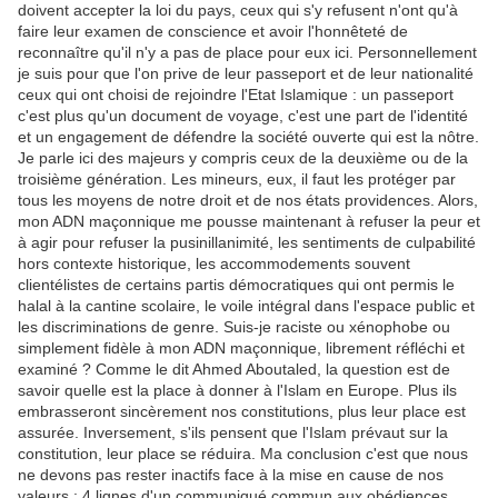
doivent accepter la loi du pays, ceux qui s'y refusent n'ont qu'à
faire leur examen de conscience et avoir l'honnêteté de
reconnaître qu'il n'y a pas de place pour eux ici. Personnellement
je suis pour que l'on prive de leur passeport et de leur nationalité
ceux qui ont choisi de rejoindre l'Etat Islamique : un passeport
c'est plus qu'un document de voyage, c'est une part de l'identité
et un engagement de défendre la société ouverte qui est la nôtre.
Je parle ici des majeurs y compris ceux de la deuxième ou de la
troisième génération. Les mineurs, eux, il faut les protéger par
tous les moyens de notre droit et de nos états providences. Alors,
mon ADN maçonnique me pousse maintenant à refuser la peur et
à agir pour refuser la pusinillanimité, les sentiments de culpabilité
hors contexte historique, les accommodements souvent
clientélistes de certains partis démocratiques qui ont permis le
halal à la cantine scolaire, le voile intégral dans l'espace public et
les discriminations de genre. Suis-je raciste ou xénophobe ou
simplement fidèle à mon ADN maçonnique, librement réfléchi et
examiné ? Comme le dit Ahmed Aboutaled, la question est de
savoir quelle est la place à donner à l'Islam en Europe. Plus ils
embrasseront sincèrement nos constitutions, plus leur place est
assurée. Inversement, s'ils pensent que l'Islam prévaut sur la
constitution, leur place se réduira. Ma conclusion c'est que nous
ne devons pas rester inactifs face à la mise en cause de nos
valeurs : 4 lignes d'un communiqué commun aux obédiences