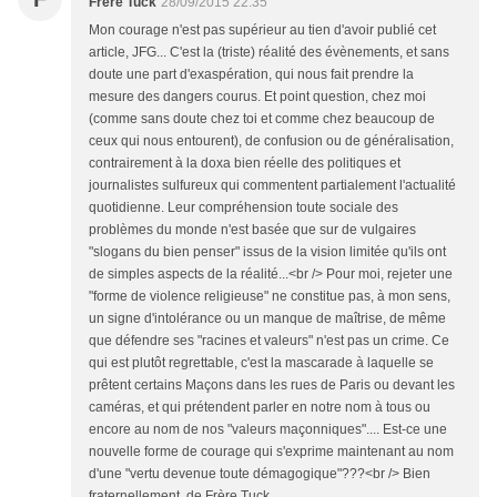
Frère Tuck
28/09/2015 22:35
Mon courage n'est pas supérieur au tien d'avoir publié cet
article, JFG... C'est la (triste) réalité des évènements, et sans
doute une part d'exaspération, qui nous fait prendre la
mesure des dangers courus. Et point question, chez moi
(comme sans doute chez toi et comme chez beaucoup de
ceux qui nous entourent), de confusion ou de généralisation,
contrairement à la doxa bien réelle des politiques et
journalistes sulfureux qui commentent partialement l'actualité
quotidienne. Leur compréhension toute sociale des
problèmes du monde n'est basée que sur de vulgaires
"slogans du bien penser" issus de la vision limitée qu'ils ont
de simples aspects de la réalité...<br /> Pour moi, rejeter une
"forme de violence religieuse" ne constitue pas, à mon sens,
un signe d'intolérance ou un manque de maîtrise, de même
que défendre ses "racines et valeurs" n'est pas un crime. Ce
qui est plutôt regrettable, c'est la mascarade à laquelle se
prêtent certains Maçons dans les rues de Paris ou devant les
caméras, et qui prétendent parler en notre nom à tous ou
encore au nom de nos "valeurs maçonniques".... Est-ce une
nouvelle forme de courage qui s'exprime maintenant au nom
d'une "vertu devenue toute démagogique"???<br /> Bien
fraternellement, de Frère Tuck.