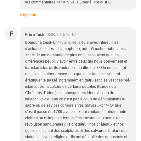
tes commentaires.<br /> Vive la Liberté !<br /> JFG
Répondre
F
Frère Tuck
28/09/2015 10:17
Bonjour à tous!<br /> J'ai lu cet article avec intérêt: il est
d'actualité certes... Islamophobe, oui... Gauchophobe, aussi...
<br /> Je me demande de plus en plus souvent quelles
différences peut-il y avoir entre ceux qui nous gouvernent et
les islamistes qu'ils veulent combattre!<br /> On nous dit (et
on le voit, malheureusement) que les islamistes veulent
éradiquer le passé, notamment en détruisant les vestiges pré-
islamiques, la culture de certains peuples (Kurdes ou
Chrétiens d'orient), et imposer leurs idées à coup de
kalachnikov, quand ce n'est pas à coup de décapitations au
sabre ou de sévices corporels trés graves...<br /> Or que
s'est-il passé en 1789 avec ceux qui voulaient détruire notre
civilisation et imposer leurs idées laïcardes au nom d'une
révolution sanguinaire? Ils ont détruit nos châteaux et nos
églises, mutilant des sculptures et des calvaires, brulant des
statues et livres religieux... Ils ont décapité des opposants et