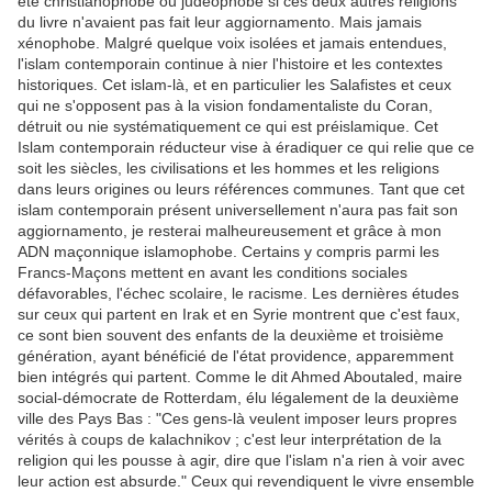
été christianophobe ou judéophobe si ces deux autres religions
du livre n'avaient pas fait leur aggiornamento. Mais jamais
xénophobe. Malgré quelque voix isolées et jamais entendues,
l'islam contemporain continue à nier l'histoire et les contextes
historiques. Cet islam-là, et en particulier les Salafistes et ceux
qui ne s'opposent pas à la vision fondamentaliste du Coran,
détruit ou nie systématiquement ce qui est préislamique. Cet
Islam contemporain réducteur vise à éradiquer ce qui relie que ce
soit les siècles, les civilisations et les hommes et les religions
dans leurs origines ou leurs références communes. Tant que cet
islam contemporain présent universellement n'aura pas fait son
aggiornamento, je resterai malheureusement et grâce à mon
ADN maçonnique islamophobe. Certains y compris parmi les
Francs-Maçons mettent en avant les conditions sociales
défavorables, l'échec scolaire, le racisme. Les dernières études
sur ceux qui partent en Irak et en Syrie montrent que c'est faux,
ce sont bien souvent des enfants de la deuxième et troisième
génération, ayant bénéficié de l'état providence, apparemment
bien intégrés qui partent. Comme le dit Ahmed Aboutaled, maire
social-démocrate de Rotterdam, élu légalement de la deuxième
ville des Pays Bas : "Ces gens-là veulent imposer leurs propres
vérités à coups de kalachnikov ; c'est leur interprétation de la
religion qui les pousse à agir, dire que l'islam n'a rien à voir avec
leur action est absurde." Ceux qui revendiquent le vivre ensemble