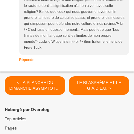
le racisme dont la signification n'a rien à voir avec cette
religion? Est-ce que ceux qui nous gouvernent vont enfin
prendre la mesure de ce qui se passe, et prendre les mesures
qui s'imposent pour défendre notre culture et nos racines?<br
/> C'est juste un questionnement... Mais peut-être que "Les
limites de mon langage sont les limites de mon propre
monde" (Ludwig Wittgenstein).<br /> Bien fraternellement, de
Frère Tuck.
Répondre
< LA PLANCHE DU
LE BLASPHÈME ET LE
DIMANCHE ASYMPTOTE -
G.A.D.L.U. >
la Franc Maçonnerie au
Coeur
Hébergé par Overblog
Top articles
Pages