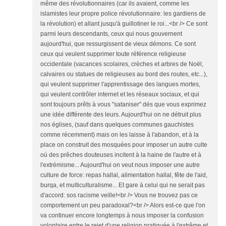
même des révolutionnaires (car ils avaient, comme les
islamistes leur propre police révolutionnaire: les gardiens de
la révolution) et allant jusqu'à guillotiner le roi...<br /> Ce sont
parmi leurs descendants, ceux qui nous gouvernent
aujourd'hui, que ressurgissent de vieux démons. Ce sont
ceux qui veulent supprimer toute référence religieuse
occidentale (vacances scolaires, crèches et arbres de Noël,
calvaires ou statues de religieuses au bord des routes, etc...),
qui veulent supprimer l'apprentissage des langues mortes,
qui veulent contrôler internet et les réseaux sociaux, et qui
sont toujours prêts à vous "sataniser" dés que vous exprimez
une idée différente des leurs. Aujourd'hui on ne détruit plus
nos églises, (sauf dans quelques communes gauchistes
comme récemment) mais on les laisse à l'abandon, et à la
place on construit des mosquées pour imposer un autre culte
où des prêches douteuses incitent à la haine de l'autre et à
l'extrémisme... Aujourd'hui on veut nous imposer une autre
culture de force: repas hallal, alimentation hallal, fête de l'aid,
burqa, et multiculturalisme... Et gare à celui qui ne serait pas
d'accord: sos racisme veille!<br /> Vous ne trouvez pas ce
comportement un peu paradoxal?<br /> Alors est-ce que l'on
va continuer encore longtemps à nous imposer la confusion
volontaire entre le rejet d'une religion pratiquée à l'extrême et