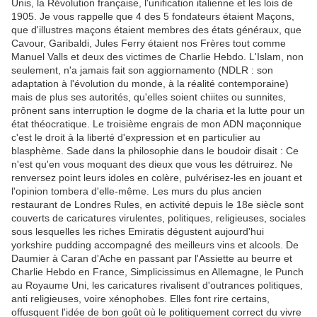
Unis, la Révolution française, l'unification italienne et les lois de
1905. Je vous rappelle que 4 des 5 fondateurs étaient Maçons,
que d'illustres maçons étaient membres des états généraux, que
Cavour, Garibaldi, Jules Ferry étaient nos Frères tout comme
Manuel Valls et deux des victimes de Charlie Hebdo. L'Islam, non
seulement, n'a jamais fait son aggiornamento (NDLR : son
adaptation à l'évolution du monde, à la réalité contemporaine)
mais de plus ses autorités, qu'elles soient chiites ou sunnites,
prônent sans interruption le dogme de la charia et la lutte pour un
état théocratique. Le troisième engrais de mon ADN maçonnique
c'est le droit à la liberté d'expression et en particulier au
blasphème. Sade dans la philosophie dans le boudoir disait : Ce
n'est qu'en vous moquant des dieux que vous les détruirez. Ne
renversez point leurs idoles en colère, pulvérisez-les en jouant et
l'opinion tombera d'elle-même. Les murs du plus ancien
restaurant de Londres Rules, en activité depuis le 18e siècle sont
couverts de caricatures virulentes, politiques, religieuses, sociales
sous lesquelles les riches Emiratis dégustent aujourd'hui
yorkshire pudding accompagné des meilleurs vins et alcools. De
Daumier à Caran d'Ache en passant par l'Assiette au beurre et
Charlie Hebdo en France, Simplicissimus en Allemagne, le Punch
au Royaume Uni, les caricatures rivalisent d'outrances politiques,
anti religieuses, voire xénophobes. Elles font rire certains,
offusquent l'idée de bon goût où le politiquement correct du vivre