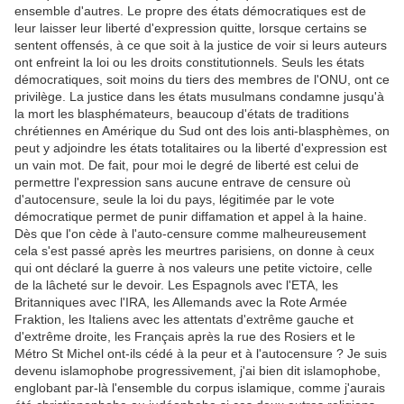
ensemble d'autres. Le propre des états démocratiques est de
leur laisser leur liberté d'expression quitte, lorsque certains se
sentent offensés, à ce que soit à la justice de voir si leurs auteurs
ont enfreint la loi ou les droits constitutionnels. Seuls les états
démocratiques, soit moins du tiers des membres de l'ONU, ont ce
privilège. La justice dans les états musulmans condamne jusqu'à
la mort les blasphémateurs, beaucoup d'états de traditions
chrétiennes en Amérique du Sud ont des lois anti-blasphèmes, on
peut y adjoindre les états totalitaires ou la liberté d'expression est
un vain mot. De fait, pour moi le degré de liberté est celui de
permettre l'expression sans aucune entrave de censure où
d'autocensure, seule la loi du pays, légitimée par le vote
démocratique permet de punir diffamation et appel à la haine.
Dès que l'on cède à l'auto-censure comme malheureusement
cela s'est passé après les meurtres parisiens, on donne à ceux
qui ont déclaré la guerre à nos valeurs une petite victoire, celle
de la lâcheté sur le devoir. Les Espagnols avec l'ETA, les
Britanniques avec l'IRA, les Allemands avec la Rote Armée
Fraktion, les Italiens avec les attentats d'extrême gauche et
d'extrême droite, les Français après la rue des Rosiers et le
Métro St Michel ont-ils cédé à la peur et à l'autocensure ? Je suis
devenu islamophobe progressivement, j'ai bien dit islamophobe,
englobant par-là l'ensemble du corpus islamique, comme j'aurais