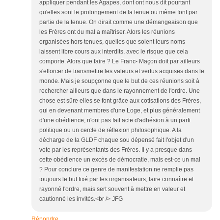
appliquer pendant les Agapes, dont ont nous dit pourtant
qu'elles sont le prolongement de la tenue ou même font par
partie de la tenue. On dirait comme une démangeaison que
les Frères ont du mal a maîtriser. Alors les réunions
organisées hors tenues, quelles que soient leurs noms
laissent libre cours aux interdits, avec le risque que cela
comporte. Alors que faire ? Le Franc- Maçon doit par ailleurs
s'efforcer de transmettre les valeurs et vertus acquises dans le
monde. Mais je soupçonne que le but de ces réunions soit à
rechercher ailleurs que dans le rayonnement de l'ordre. Une
chose est sûre elles se font grâce aux cotisations des Frères,
qui en devenant membres d'une Loge, et plus généralement
d'une obédience, n'ont pas fait acte d'adhésion à un parti
politique ou un cercle de réflexion philosophique. A la
décharge de la GLDF chaque sou dépensé fait l'objet d'un
vote par les représentants des Frères. Il y a presque dans
cette obédience un excès de démocratie, mais est-ce un mal
? Pour conclure ce genre de manifestation ne remplie pas
toujours le but fixé par les organisateurs, faire connaître et
rayonné l'ordre, mais sert souvent à mettre en valeur et
cautionné les invités.<br /> JFG
Répondre