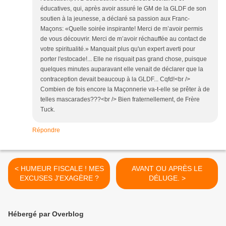
éducatives, qui, après avoir assuré le GM de la GLDF de son
soutien à la jeunesse, a déclaré sa passion aux Franc-
Maçons: «Quelle soirée inspirante! Merci de m’avoir permis
de vous découvrir. Merci de m’avoir réchauffée au contact de
votre spiritualité.» Manquait plus qu'un expert averti pour
porter l'estocade!... Elle ne risquait pas grand chose, puisque
quelques minutes auparavant elle venait de déclarer que la
contraception devait beaucoup à la GLDF... Cqfd!<br />
Combien de fois encore la Maçonnerie va-t-elle se prêter à de
telles mascarades???<br /> Bien fraternellement, de Frère
Tuck.
Répondre
< HUMEUR FISCALE ! MES
AVANT OU APRÈS LE
EXCUSES J'EXAGÈRE ?
DÉLUGE. >
Hébergé par Overblog