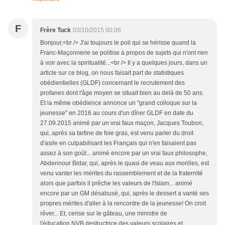
F
Frère Tuck
03/10/2015 00:06
Bonjour,<br /> J'ai toujours le poil qui se hérisse quand la
Franc-Maçonnerie se politise à propos de sujets qui n'ont rien
à voir avec la spiritualité...<br /> Il y a quelques jours, dans un
article sur ce blog, on nous faisait part de statistiques
obédientielles (GLDF) concernant le recrutement des
profanes dont l'âge moyen se situait bien au delà de 50 ans.
Et la même obédience annonce un "grand colloque sur la
jeunesse" en 2016 au cours d'un dîner GLDF en date du
27.09.2015 animé par un vrai faux maçon, Jacques Toubon,
qui, après sa tartine de foie gras, est venu parler du droit
d'asile en culpabilisant les Français qui n'en faisaient pas
assez à son goût... animé encore par un vrai faux philosophe,
Abdennour Bidar, qui, après le quasi de veau aux morilles, est
venu vanter les mérites du rassemblement et de la fraternité
alors que parfois il prêche les valeurs de l'Islam... animé
encore par un GM désabusé, qui, après le dessert a vanté ses
propres mérites d'aller à la rencontre de la jeunesse! On croit
rêver... Et, cerise sur le gâteau, une ministre de
l'éducation,NVB destructrice des valeurs scolaires et