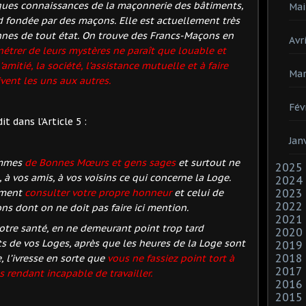
lques connaissances de la maçonnerie des bâtiments,
Mai
rd fondée par des maçons. Elle est actuellement très
es de tout état. On trouve des Francs-Maçons en
Avri
étrer de leurs mystères ne paraît que louable et
amitié, la société, l’assistance mutuelle et à faire
Mar
vent les uns aux autres.
Fév
t dans l’Article 5 :
Jan
ommes
de Bonnes Mœurs et gens sages
et surtout ne
2025
, à vos amis, à vos voisins ce qui concerne la Loge.
2024
ement
consulter votre propre honneur
et celui de
2023
2022
ons dont on ne doit pas faire ici mention.
2021
otre santé, en ne demeurant point trop tard
2020
ts de vos Loges, après que les heures de la Loge sont
2019
2018
, l’ivresse en sorte que
vous ne fassiez point tort à
2017
 rendant incapable de travailler.
2016
2015