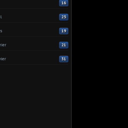
16
l
25
s
19
rier
21
vier
31