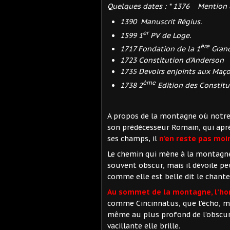
Quelques dates : * 1376 Mention
1390 Manuscrit Régius.
er
1599 1
PV de Loge.
ère
1717 Fondation de la 1
Grand
1723 Constitution d’Anderson
1735 Devoirs enjoints aux Maço
ème
1738 2
Edition des Constitu
A propos de la montagne où notre F
son prédécesseur Romain, qui après
ses champs, il
n’en reste pas moi
Le chemin qui mène à la montagne 
souvent obscur, mais il dévoile 
comme elle est belle dit le chant
Au sommet de la montagne, l’hom
comme Cincinnatus, que l’écho, m
même au plus profond de l’obscuri
vacillante elle brille.