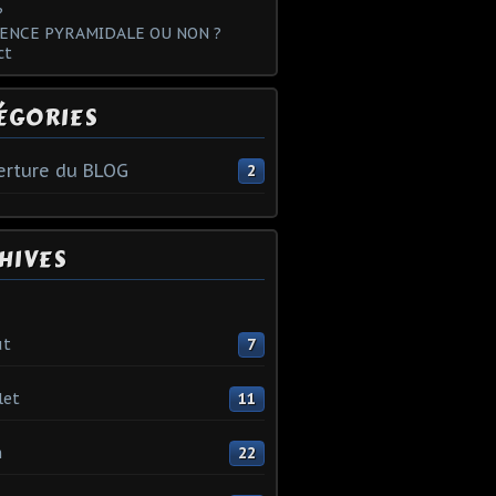
?
ENCE PYRAMIDALE OU NON ?
ct
ÉGORIES
rture du BLOG
2
HIVES
ût
7
let
11
n
22