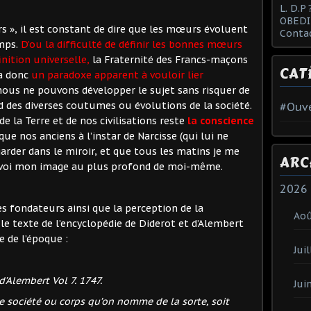
L. D.P 
OBEDI
s », il est constant de dire que les mœurs évoluent
Conta
emps.
D’ou la difficulté de définir les bonnes mœurs
inition universelle,
la Fraternité des Francs-maçons
CAT
 a donc
un paradoxe apparent à vouloir lier
ous ne pouvons développer le sujet sans risquer de
rd des diverses coutumes ou évolutions de la société.
#Ouve
e la Terre et de nos civilisations reste
la conscience
 que nos anciens à l’instar de Narcisse (qui lui ne
garder dans le miroir, et que tous les matins je me
ARC
envoi mon image au plus profond de moi-même.
2026
xtes fondateurs ainsi que la perception de la
Ao
le texte de l’encyclopédie de Diderot et d’Alembert
e de l’époque :
Juil
d’Alembert Vol 7. 1747.
Jui
 société ou corps qu’on nomme de la sorte, soit