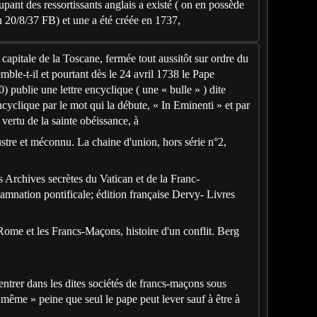
pant des ressortissants anglais a existé ( on en possède
u 20/8/37 FB) et une a été créée en 1737,
 capitale de la Toscane, fermée tout aussitôt sur ordre du
ble-t-il et pourtant dès le 24 avril 1738 le Pape
 publie une lettre encyclique ( une « bulle » ) dite
cyclique par le mot qui la débute, « In Eminenti » et par
 vertu de la sainte obéissance, à
stre et méconnu. La chaine d'union, hors série n°2,
 Archives secrètes du Vatican et de la Franc-
amnation pontificale; édition française Dervy- Livres
me et les Francs-Maçons, histoire d'un conflit. Berg
entrer dans les dites sociétés de francs-maçons sous
même » peine que seul le pape peut lever sauf à être à