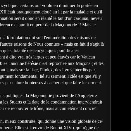
cyclique: certains ont voulu en diminuer la portée en
I était pratiquement cloué au lit par la maladie et qu'il
ation serait donc en réalité le fait d'un cardinal, neveu
Florence et aurait eu peur de la Maçonnerie !! Mais le
r la formulation qui suit l'énumération des raisons de
 d'autres raisons de Nous connues » mais en fait il s'agit là
a quasi totalité des encycliques pontificales
t à dire vrai très larges et peu étayés car le Vatican
bles : aucune hérésie n'est reprochée aux Maçons ( et les
 jamais sur la liste, l'Index, des livres interdits par
gument fondamental, lié au serment: l'idée est que s'il y
oses par nature honteuses à cacher et que faire le serment
ns politiques: la Maçonnerie provient de l'Angleterre
les Stuarts et la date de la condamnation interviendrait
oir de recouvrer le trône, mais aucun élément concret
on, mieux construite, qui donne une vision globale de ce
nerie. Elle est l'œuvre de Benoît XIV ( qui règne de