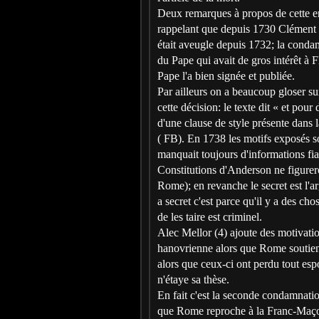
Deux remarques à propos de cette en
rappelant que depuis 1730 Clément XI
était aveugle depuis 1732; la condamn
du Pape qui avait de gros intérêt à 
Pape l'a bien signée et publiée.
Par ailleurs on a beaucoup gloser su
cette décision: le texte dit « et pour
d'une clause de style présente dans l
( FB). En 1738 les motifs exposés son
manquait toujours d'informations fia
Constitutions d'Anderson ne figureront
Rome); en revanche le secret est l'ar
a secret c'est parce qu'il y a des ch
de les taire est criminel.
Alec Mellor (4) ajoute des motivatio
hanovrienne alors que Rome soutient 
alors que ceux-ci ont perdu tout esp
n'étaye sa thèse.
En fait c'est la seconde condamnati
que Rome reproche à la Franc-Maçon