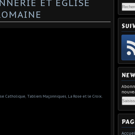
NNERIE ET EGLISE
ROMAINE
SUI
NEW
Abonne
nouvea
Email
PAG
Accuei