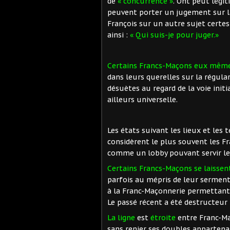
de
« concurrence »
. Ont peut légi
peuvent porter un jugement sur la
François sur un autre sujet certes
ainsi :
« Qui suis-je pour juger.»
Certains Francs-Maçons eux même
dans leurs querelles sur la régula
désuètes au regard de la voie initi
ailleurs universelle.
Les états suivant les lieux et les
considèrent le plus souvent les F
comme un lobby pouvant servir leu
Certains Francs-Maçons se laissen
parfois au mépris de leur serment,
à la Franc-Maçonnerie permettant u
Le passé récent a été destructeur
La ligne
est
étroite
entre Franc-Ma
sans renier ses doubles apparten