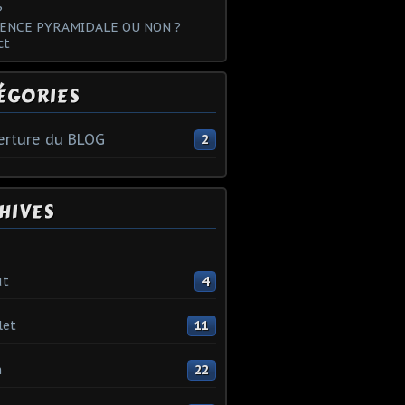
?
ENCE PYRAMIDALE OU NON ?
ct
ÉGORIES
rture du BLOG
2
HIVES
ût
4
let
11
n
22