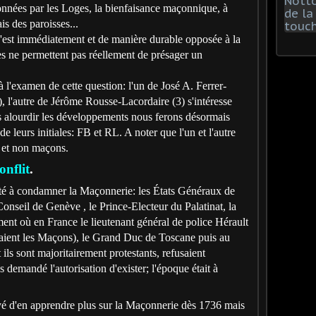
onnées par les Loges, la bienfaisance maçonnique, à
is des paroisses...
 s'est immédiatement et de manière durable opposée à la
es ne permettent pas réellement de présager un
l'examen de cette question: l'un de José A. Ferrer-
), l'autre de Jérôme Rousse-Lacordaire (3) s'intéresse
pas alourdir les développements nous ferons désormais
 de leurs initiales: FB et RL. A noter que l'un et l'autre
s et non maçons.
onflit
.
ité à condamner la Maçonnerie: les États Généraux de
onseil de Genève , le Prince-Electeur du Palatinat, la
nt où en France le lieutenant général de police Hérault
evaient les Maçons), le Grand Duc de Toscane puis au
ils sont majoritairement protestants, refusaient
s demandé l'autorisation d'exister; l'époque était à
yé d'en apprendre plus sur la Maçonnerie dès 1736 mais