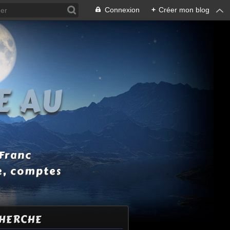
Connexion
+
Créer mon blog
E AU
 Franc
e, comptes
HERCHE