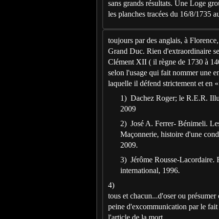
sans grands résultats. Une Loge grou
les planches tracées du 16/8/1735 a
toujours par des anglais, à Florence,
Grand Duc. Rien d'extraordinaire sem
Clément XII ( il règne de 1730 à 140)
selon l'usage qui fait nommer une en
laquelle il défend strictement et en «
1) Dachez Roger; le R.E.R. Illu
2009
2) José A. Ferrer- Bénimeli. Les
Maçonnerie, histoire d'une cond
2009.
3) Jérôme Rousse-Lacordaire. Ro
international, 1996.
4)
tous et chacun...d'oser ou présumer 
peine d'excommunication par le fait 
l'article de la mort.