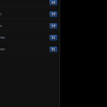
16
l
25
s
19
rier
21
vier
31