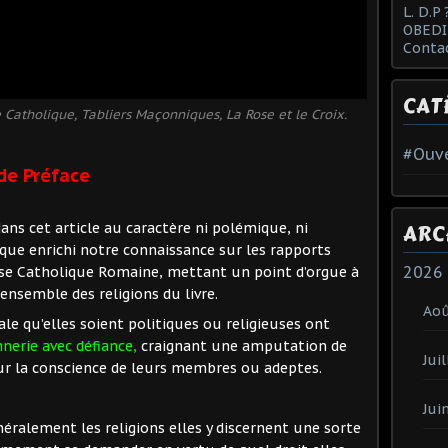
L. D.P 
OBEDI
Conta
CAT
Catholique, Tabliers Maçonniques, La Rose et le Croix.
#Ouve
de Préface
ARC
dans cet article au caractère ni polémique, ni
que enrichi notre connaissance sur les rapports
2026
lise Catholique Romaine, mettant un point d’orgue à
’ensemble des religions du livre.
Ao
le qu’elles soient politiques ou religieuses ont
nerie avec défiance,
craignant une amputation de
Juil
ur la conscience de leurs membres ou adeptes.
Jui
éralement les religions elles y discernent une sorte