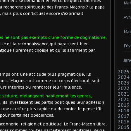
timement se demander en vertu de quel droit elles
Mai
 recherche spirituelle des Francs-Maçons ? Le pape
, mais plus conflictuel encore s’exprimait
Avri
Mar
s ne sont pas exempts d’une forme de dogmatisme,
rité et la reconnaissance qui paraissent bien
Fév
atique librement choisie et qu’ils affirment par
Jan
2025
 temps ont une attitude plus pragmatique, ils
2024
rancs-Maçons soit comme un corps électoral, soit
2023
rs intérêts ou renforcer leur influence.
2022
2021
t séduire, mélangeant habilement les genres,
2020
 ils investissent les partis politiques leur adhésion
2019
ne carrière plus rapide ou du moins le pense t’il.
2018
 pour certaines obédiences.
2017
2016
çonnerie, religion et politique. Le Franc-Maçon libre,
2015
ances sommes toutes parfaitement légitimes, devra