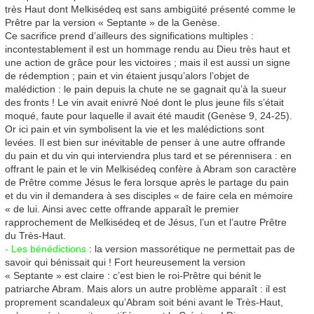
très Haut dont Melkisédeq est sans ambigüité présenté comme le
Prêtre par la version « Septante » de la Genèse.
Ce sacrifice prend d’ailleurs des significations multiples :
incontestablement il est un hommage rendu au Dieu très haut et
une action de grâce pour les victoires ; mais il est aussi un signe
de rédemption ; pain et vin étaient jusqu’alors l’objet de
malédiction : le pain depuis la chute ne se gagnait qu’à la sueur
des fronts ! Le vin avait enivré Noé dont le plus jeune fils s’était
moqué, faute pour laquelle il avait été maudit (Genèse 9, 24-25).
Or ici pain et vin symbolisent la vie et les malédictions sont
levées. Il est bien sur inévitable de penser à une autre offrande
du pain et du vin qui interviendra plus tard et se pérennisera : en
offrant le pain et le vin Melkisédeq confère à Abram son caractère
de Prêtre comme Jésus le fera lorsque après le partage du pain
et du vin il demandera à ses disciples « de faire cela en mémoire
« de lui. Ainsi avec cette offrande apparaît le premier
rapprochement de Melkisédeq et de Jésus, l’un et l’autre Prêtre
du Très-Haut.
- Les bénédictions
: la version massorétique ne permettait pas de
savoir qui bénissait qui ! Fort heureusement la version
« Septante » est claire : c’est bien le roi-Prêtre qui bénit le
patriarche Abram. Mais alors un autre problème apparaît : il est
proprement scandaleux qu’Abram soit béni avant le Très-Haut,