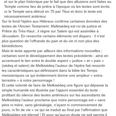
et sur le plan historique par le fait que des allusions sont faites au
Temple comme lieu de prière à l'époque où les textes sont écrits,
or le Temple sera détruit en 70 par Titus et donc le texte est
nécessairement antérieur.
Sur le fond l'épitre aux Hébreux confirme certaines données des
textes de l'Ancien Testament: Melkisédeq est roi de justice et
Prêtre du Très-Haut ; il règne sur Salem qui est assimilée à
Jérusalem. En revanche certains éléments ont disparu : il n'est
plus question de l'offrande du pain et du vin ni non plus des
bénédictions.
Mais le texte apporte par ailleurs des informations nouvelles ;
certaines sont le développement des textes précédents : ainsi en
accentuant le lien entre le double aspect « justice » et « paix »
(sédeq et salem) de Melkisédeq l'auteur de l'épitre fait ressortir
les caractéristiques qui définissent dans la bible les Temps
messianiques ce qui évidemment donne une ampleur « extra-
terrestre » à notre personnage !
Et cette volonté de faire de Melkisédeq une figure qui dépasse la
simple humanité est illustrée par l'apport essentiel du texte :
profitant du silence des textes antérieurs sur les ascendants de
Melkisédeq l'auteur proclame que notre personnage est « sans
père ni mère, sans généalogie, n'ayant ni commencement de
jours, ni fin de vie » ce qui se traduit au final par l'affirmation que
Melkisédeq est éternel ! Et pour qu'aucun doute ne soit permis il