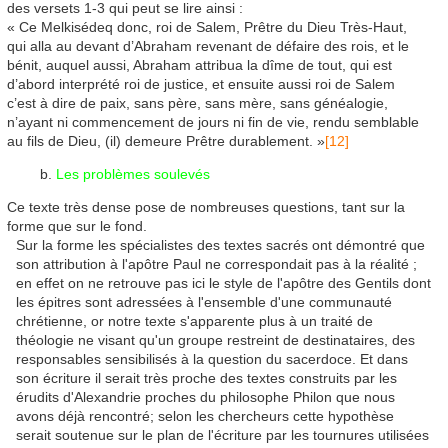
des versets 1-3 qui peut se lire ainsi :
« Ce Melkisédeq donc, roi de Salem, Prêtre du Dieu Très-Haut,
qui alla au devant d’Abraham revenant de défaire des rois, et le
bénit, auquel aussi, Abraham attribua la dîme de tout, qui est
d’abord interprété roi de justice, et ensuite aussi roi de Salem
c’est à dire de paix, sans père, sans mère, sans généalogie,
n’ayant ni commencement de jours ni fin de vie, rendu semblable
au fils de Dieu, (il) demeure Prêtre durablement. »
[12]
Les problèmes soulevés
Ce texte très dense pose de nombreuses questions, tant sur la
forme que sur le fond.
Sur la forme les spécialistes des textes sacrés ont démontré que
son attribution à l'apôtre Paul ne correspondait pas à la réalité ;
en effet on ne retrouve pas ici le style de l'apôtre des Gentils dont
les épitres sont adressées à l'ensemble d'une communauté
chrétienne, or notre texte s'apparente plus à un traité de
théologie ne visant qu'un groupe restreint de destinataires, des
responsables sensibilisés à la question du sacerdoce. Et dans
son écriture il serait très proche des textes construits par les
érudits d'Alexandrie proches du philosophe Philon que nous
avons déjà rencontré; selon les chercheurs cette hypothèse
serait soutenue sur le plan de l'écriture par les tournures utilisées