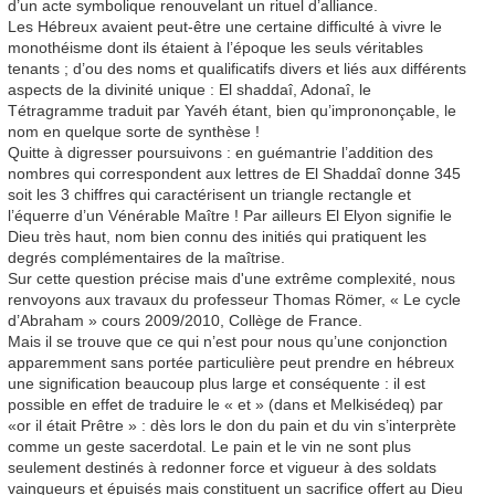
d’un acte symbolique renouvelant un rituel d’alliance.
Les Hébreux avaient peut-être une certaine difficulté à vivre le
monothéisme dont ils étaient à l’époque les seuls véritables
tenants ; d’ou des noms et qualificatifs divers et liés aux différents
aspects de la divinité unique : El shaddaî, Adonaî, le
Tétragramme traduit par Yavéh étant, bien qu’imprononçable, le
nom en quelque sorte de synthèse !
Quitte à digresser poursuivons : en guémantrie l’addition des
nombres qui correspondent aux lettres de El Shaddaî donne 345
soit les 3 chiffres qui caractérisent un triangle rectangle et
l’équerre d’un Vénérable Maître ! Par ailleurs El Elyon signifie le
Dieu très haut, nom bien connu des initiés qui pratiquent les
degrés complémentaires de la maîtrise.
Sur cette question précise mais d'une extrême complexité, nous
renvoyons aux travaux du professeur Thomas Römer, « Le cycle
d’Abraham » cours 2009/2010, Collège de France.
Mais il se trouve que ce qui n’est pour nous qu’une conjonction
apparemment sans portée particulière peut prendre en hébreux
une signification beaucoup plus large et conséquente : il est
possible en effet de traduire le « et » (dans et Melkisédeq) par
«or il était Prêtre » : dès lors le don du pain et du vin s’interprète
comme un geste sacerdotal. Le pain et le vin ne sont plus
seulement destinés à redonner force et vigueur à des soldats
vainqueurs et épuisés mais constituent un sacrifice offert au Dieu