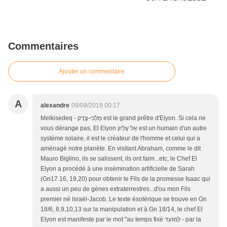
Commentaires
Ajouter un commentaire
A
alexandre
09/09/2019 00:17
Melkisedeq - מַלְכִּי-צֶדֶק est le grand prêtre d'Elyon. Si cela ne
vous dérange pas, El Elyon אֵל עֶלְיוֹן est un humain d'un autre
système solaire, il est le créateur de l'homme et celui qui a
aménagé notre planète. En visitant Abraham, comme le dit
Mauro Biglino, ils se salissent, ils ont faim...etc, le Chef El
Elyon a procédé à une insémination artificielle de Sarah
(Gn17.16, 19,20) pour obtenir le Fils de la promesse Isaac qui
a aussi un peu de gènes extraterrestres...d'ou mon Fils
premier né Israël-Jacob. Le texte ésotérique se trouve en Gn
18/6, 8,9,10,13 sur la manipulation et à Gn 18/14, le chef El
Elyon est manifeste par le mot ''au temps fixé לַמּוֹעֵד - par la