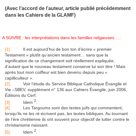
(Avec l’accord de l’auteur, article publié précédemment
dans les Cahiers de la GLAMF)
A SUIVRE : les interprétations dans les familles religieuses…..
[1]
Il est aujourd’hui de bon ton d’écrire « premier
Testament » plutôt qu’ancien testament… sans que la
signification de ce changement soit réellement expliquée,
d’autant que le nouveau testament conserve lui son titre ! Mais
après tout mon coiffeur est bien devenu depuis peu «
capilliculteur ».
[2]
Voir l’étude du Service Biblique Catholique Évangile et
Vie –SBEV, supplément n° 136 aux Cahiers Évangile, juin 2006,
Éditions du Cerf.
2
[3]
Idem
.
[4]
Les Targoums sont des textes juifs qui commentent,
lorsqu’ils ne les ré-écrivent pas, les textes bibliques. Au tournant
de l’ère chrétienne ils ont souvent pour objectif de lutter contre le
christianisme naissant.
2
[5]
Idem
.