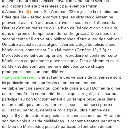
qu’une créature soit sanctifiée avant le Créateur ! Diverses
explications ont été présentées ; par exemple Philon
d’Alexandrie
[8]
dans « Sur Abraham 235 « justifie la situation par
l’idée que Melkisédeq a compris que les victoires d’Abram ne
pouvaient avoir été acquises qu’avec le soutien et l’alliance de
Dieu et c’est en réalité ce qu’il a bien dit (bénédiction : bien dire)
dans un premier temps avant de rendre grâce à Dieu dans un
second temps ! Il arrive aux philosophes d’être aussi des habiles !
Un autre aspect est à souligner : Abram a déjà bénéficié d’une
bénédiction, donnée par Dieu lui-même (Genèse 12, 2,3) et
Melkisédeq ne fait que reprendre, reproduire et confirmer cette
bénédiction ce qui amène à penser que le Dieu d’Abram et celui
de Melkisédeq sont une même entité connue de chaque
protagoniste sous un nom différent.
- La dîme versée
: l’une et l’autre des versions de la Genèse sont
ici particulièrement imprécises et ne permettent pas
véritablement de savoir qui donne la dîme à qui ! Donner la dîme
est reconnaître la supériorité de celui qui la reçoit ; c’est surtout
participer au bon fonctionnement d’un Temple puisque la dîme
est un impôt qui a un caractère religieux ; il faut aussi préciser
qu’il est du par tous, depuis le roi jusqu’au plus humble des
sujets. Il y a donc deux aspects : la reconnaissance par Abram de
son devoir vis à vis de Melkisédeq, la reconnaissance par Abram
du Dieu de Melkisédeq puisqu’il participe à l’entretien de son