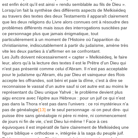
est enfin écrit qu'il est ainsi « rendu semblable au fils de Dieu ».
Lorsqu'on fait la synthèse des différents aspects de Melkisédeq
au travers des textes des deux Testaments il apparaît clairement
que les deux religions du Livre alors connues ont à résoudre des
problèmes différents mais issus des interrogations suscitées par
ce personnage plus que jamais énigmatique, tout
particulièrement à un moment de l'Histoire où l'apparition du
christianisme, indiscutablement à partir du judaïsme, amène très
vite les deux parties à s'affirmer en se confrontant.
Les Juifs doivent nécessairement « capter » Melkisédeq, le faire
leur, alors qu'à la lecture des textes il est le Prêtre d'un Dieu qui
n'est pas présenté comme celui d'Abram. Il n'est pas acceptable
pour le judaïsme qu'Abram, élu par Dieu et vainqueur des Rois
accepte les offrandes, soit béni et paie la dîme, c'est à dire se
reconnaisse le vassal d'un autre sauf si cet autre est au moins le
représentant du Dieu unique Yahvé ; le problème devient plus
aigu encore avec l'épitre aux Hébreux : pour un juif ce qui n'est
pas dans la Thora n'est pas dans l'univers : ce roi mystérieux n'a
pas de généalogie
[13]
or le seul personnage -si on peut dire- qui
puisse être sans généalogie ni père ni mère, ni commencement
de jours ni fin de vie, c'est Dieu lui-même ! Face à ces
équivoques il est impératif de faire clairement de Melkisédeq une
figure biblique « orthodoxe », intégrée à la saga du peuple juif.