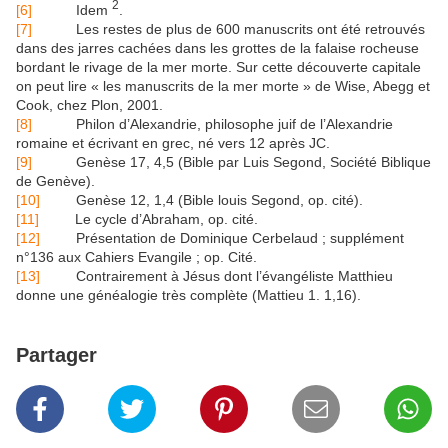
2
[6]
Idem
.
[7]
Les restes de plus de 600 manuscrits ont été retrouvés
dans des jarres cachées dans les grottes de la falaise rocheuse
bordant le rivage de la mer morte. Sur cette découverte capitale
on peut lire « les manuscrits de la mer morte » de Wise, Abegg et
Cook, chez Plon, 2001.
[8]
Philon d’Alexandrie, philosophe juif de l’Alexandrie
romaine et écrivant en grec, né vers 12 après JC.
[9]
Genèse 17, 4,5 (Bible par Luis Segond, Société Biblique
de Genève).
[10]
Genèse 12, 1,4 (Bible louis Segond, op. cité).
[11]
Le cycle d’Abraham, op. cité.
[12]
Présentation de Dominique Cerbelaud ; supplément
n°136 aux Cahiers Evangile ; op. Cité.
[13]
Contrairement à Jésus dont l’évangéliste Matthieu
donne une généalogie très complète (Mattieu 1. 1,16).
Partager