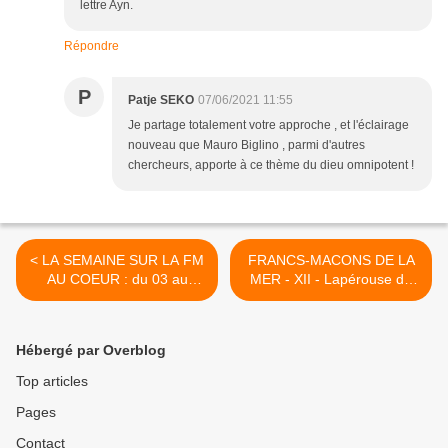
lettre Ayn.
Répondre
P
Patje SEKO
07/06/2021 11:55
Je partage totalement votre approche , et l'éclairage
nouveau que Mauro Biglino , parmi d'autres
chercheurs, apporte à ce thème du dieu omnipotent !
< LA SEMAINE SUR LA FM
FRANCS-MACONS DE LA
AU COEUR : du 03 au
MER - XII - Lapérouse de
09/01/2016
Monterey à Macao vers le
Kamtchatka >
Hébergé par Overblog
Top articles
Pages
Contact