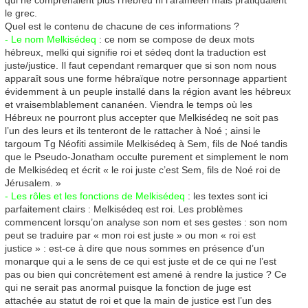
qui ne comprenaient plus l’hébreu ni l’araméen mais pratiquaient
le grec.
Quel est le contenu de chacune de ces informations ?
- Le nom Melkisédeq
: ce nom se compose de deux mots
hébreux, melki qui signifie roi et sédeq dont la traduction est
juste/justice. Il faut cependant remarquer que si son nom nous
apparaît sous une forme hébraïque notre personnage appartient
évidemment à un peuple installé dans la région avant les hébreux
et vraisemblablement cananéen. Viendra le temps où les
Hébreux ne pourront plus accepter que Melkisédeq ne soit pas
l’un des leurs et ils tenteront de le rattacher à Noé ; ainsi le
targoum Tg Néofiti assimile Melkisédeq à Sem, fils de Noé tandis
que le Pseudo-Jonatham occulte purement et simplement le nom
de Melkisédeq et écrit « le roi juste c’est Sem, fils de Noé roi de
Jérusalem. »
- Les rôles et les fonctions de Melkisédeq
: les textes sont ici
parfaitement clairs : Melkisédeq est roi. Les problèmes
commencent lorsqu’on analyse son nom et ses gestes : son nom
peut se traduire par « mon roi est juste » ou mon « roi est
justice » : est-ce à dire que nous sommes en présence d’un
monarque qui a le sens de ce qui est juste et de ce qui ne l’est
pas ou bien qui concrètement est amené à rendre la justice ? Ce
qui ne serait pas anormal puisque la fonction de juge est
attachée au statut de roi et que la main de justice est l’un des