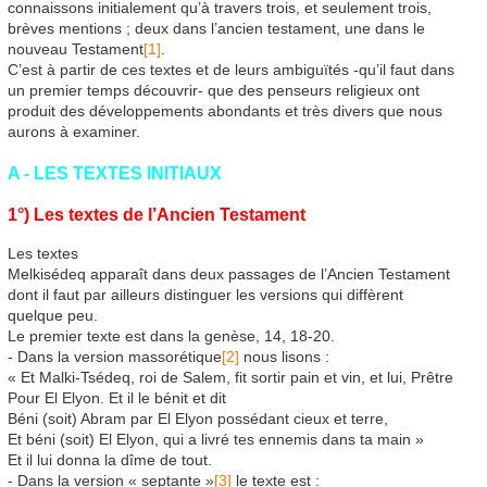
connaissons initialement qu’à travers trois, et seulement trois,
brèves mentions ; deux dans l’ancien testament, une dans le
nouveau Testament
[1]
.
C’est à partir de ces textes et de leurs ambiguïtés -qu’il faut dans
un premier temps découvrir- que des penseurs religieux ont
produit des développements abondants et très divers que nous
aurons à examiner.
A - LES TEXTES INITIAUX
1°) Les textes de l’Ancien Testament
Les textes
Melkisédeq apparaît dans deux passages de l’Ancien Testament
dont il faut par ailleurs distinguer les versions qui diffèrent
quelque peu.
Le premier texte est dans la genèse, 14, 18-20.
- Dans la version massorétique
[2]
nous lisons :
« Et Malki-Tsédeq, roi de Salem, fit sortir pain et vin, et lui, Prêtre
Pour El Elyon. Et il le bénit et dit
Béni (soit) Abram par El Elyon possédant cieux et terre,
Et béni (soit) El Elyon, qui a livré tes ennemis dans ta main »
Et il lui donna la dîme de tout.
- Dans la version « septante »
[3]
le texte est :