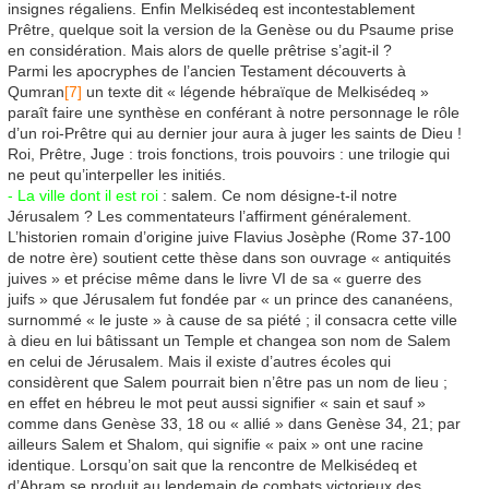
insignes régaliens. Enfin Melkisédeq est incontestablement
Prêtre, quelque soit la version de la Genèse ou du Psaume prise
en considération. Mais alors de quelle prêtrise s’agit-il ?
Parmi les apocryphes de l’ancien Testament découverts à
Qumran
[7]
un texte dit « légende hébraïque de Melkisédeq »
paraît faire une synthèse en conférant à notre personnage le rôle
d’un roi-Prêtre qui au dernier jour aura à juger les saints de Dieu !
Roi, Prêtre, Juge : trois fonctions, trois pouvoirs : une trilogie qui
ne peut qu’interpeller les initiés.
- La ville dont il est roi
: salem. Ce nom désigne-t-il notre
Jérusalem ? Les commentateurs l’affirment généralement.
L’historien romain d’origine juive Flavius Josèphe (Rome 37-100
de notre ère) soutient cette thèse dans son ouvrage « antiquités
juives » et précise même dans le livre VI de sa « guerre des
juifs » que Jérusalem fut fondée par « un prince des cananéens,
surnommé « le juste » à cause de sa piété ; il consacra cette ville
à dieu en lui bâtissant un Temple et changea son nom de Salem
en celui de Jérusalem. Mais il existe d’autres écoles qui
considèrent que Salem pourrait bien n’être pas un nom de lieu ;
en effet en hébreu le mot peut aussi signifier « sain et sauf »
comme dans Genèse 33, 18 ou « allié » dans Genèse 34, 21; par
ailleurs Salem et Shalom, qui signifie « paix » ont une racine
identique. Lorsqu’on sait que la rencontre de Melkisédeq et
d’Abram se produit au lendemain de combats victorieux des