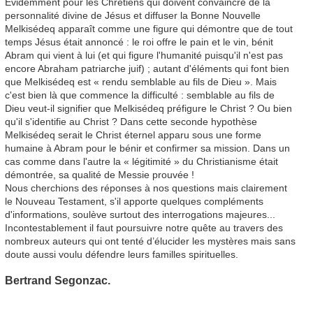
Evidemment pour les Chrétiens qui doivent convaincre de la
personnalité divine de Jésus et diffuser la Bonne Nouvelle
Melkisédeq apparaît comme une figure qui démontre que de tout
temps Jésus était annoncé : le roi offre le pain et le vin, bénit
Abram qui vient à lui (et qui figure l'humanité puisqu'il n'est pas
encore Abraham patriarche juif) ; autant d'éléments qui font bien
que Melkisédeq est « rendu semblable au fils de Dieu ». Mais
c'est bien là que commence la difficulté : semblable au fils de
Dieu veut-il signifier que Melkisédeq préfigure le Christ ? Ou bien
qu'il s'identifie au Christ ? Dans cette seconde hypothèse
Melkisédeq serait le Christ éternel apparu sous une forme
humaine à Abram pour le bénir et confirmer sa mission. Dans un
cas comme dans l'autre la « légitimité » du Christianisme était
démontrée, sa qualité de Messie prouvée !
Nous cherchions des réponses à nos questions mais clairement
le Nouveau Testament, s'il apporte quelques compléments
d'informations, soulève surtout des interrogations majeures...
Incontestablement il faut poursuivre notre quête au travers des
nombreux auteurs qui ont tenté d’élucider les mystères mais sans
doute aussi voulu défendre leurs familles spirituelles.
Bertrand Segonzac.