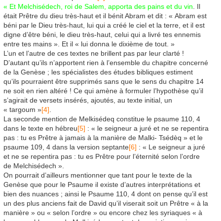
« Et Melchisédech, roi de Salem, apporta des pains et du vin
. Il
était Prêtre du dieu très-haut et il bénit Abram et dit : « Abram est
béni par le Dieu très-haut, lui qui a créé le ciel et la terre, et il est
digne d’être béni, le dieu très-haut, celui qui a livré tes ennemis
entre tes mains ». Et il « lui donna le dixième de tout. »
L’un et l’autre de ces textes ne brillent pas par leur clarté !
D’autant qu’ils n’apportent rien à l’ensemble du chapitre concerné
de la Genèse ; les spécialistes des études bibliques estiment
qu’ils pourraient être supprimés sans que le sens du chapitre 14
ne soit en rien altéré ! Ce qui amène à formuler l’hypothèse qu’il
s’agirait de versets insérés, ajoutés, au texte initial, un
« targoum »
[4]
.
La seconde mention de Melkisédeq constitue le psaume 110, 4
dans le texte en hébreu
[5]
: « le seigneur a juré et ne se repentira
pas : tu es Prêtre à jamais à la manière de Malki- Tsédèq » et le
psaume 109, 4 dans la version septante
[6]
: « Le seigneur a juré
et ne se repentira pas : tu es Prêtre pour l’éternité selon l’ordre
de Melchisédech ».
On pourrait d’ailleurs mentionner que tant pour le texte de la
Genèse que pour le Psaume il existe d’autres interprétations et
bien des nuances ; ainsi le Psaume 110, 4 dont on pense qu’il est
un des plus anciens fait de David qu’il viserait soit un Prêtre « à la
manière » ou « selon l’ordre » ou encore chez les syriaques « à