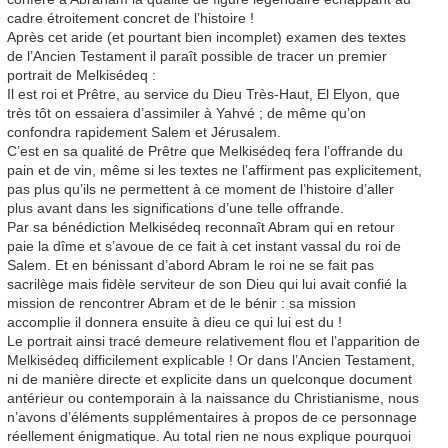
cadre étroitement concret de l’histoire !
Après cet aride (et pourtant bien incomplet) examen des textes
de l’Ancien Testament il paraît possible de tracer un premier
portrait de Melkisédeq :
Il est roi et Prêtre, au service du Dieu Très-Haut, El Elyon, que
très tôt on essaiera d’assimiler à Yahvé ; de même qu’on
confondra rapidement Salem et Jérusalem.
C’est en sa qualité de Prêtre que Melkisédeq fera l’offrande du
pain et de vin, même si les textes ne l’affirment pas explicitement,
pas plus qu’ils ne permettent à ce moment de l’histoire d’aller
plus avant dans les significations d’une telle offrande.
Par sa bénédiction Melkisédeq reconnaît Abram qui en retour
paie la dîme et s’avoue de ce fait à cet instant vassal du roi de
Salem. Et en bénissant d’abord Abram le roi ne se fait pas
sacrilège mais fidèle serviteur de son Dieu qui lui avait confié la
mission de rencontrer Abram et de le bénir : sa mission
accomplie il donnera ensuite à dieu ce qui lui est du !
Le portrait ainsi tracé demeure relativement flou et l’apparition de
Melkisédeq difficilement explicable ! Or dans l’Ancien Testament,
ni de manière directe et explicite dans un quelconque document
antérieur ou contemporain à la naissance du Christianisme, nous
n’avons d’éléments supplémentaires à propos de ce personnage
réellement énigmatique. Au total rien ne nous explique pourquoi