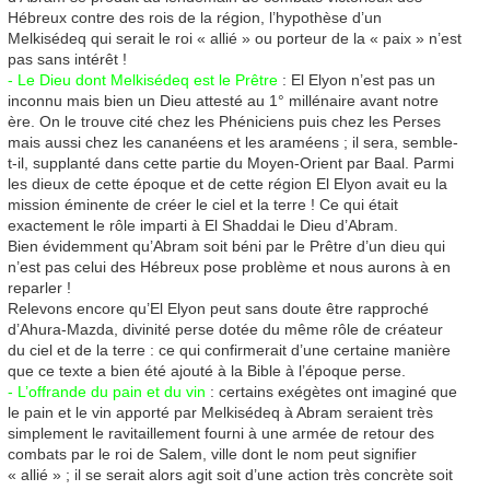
Hébreux contre des rois de la région, l’hypothèse d’un
Melkisédeq qui serait le roi « allié » ou porteur de la « paix » n’est
pas sans intérêt !
- Le Dieu dont Melkisédeq est le Prêtre
: El Elyon n’est pas un
inconnu mais bien un Dieu attesté au 1° millénaire avant notre
ère. On le trouve cité chez les Phéniciens puis chez les Perses
mais aussi chez les cananéens et les araméens ; il sera, semble-
t-il, supplanté dans cette partie du Moyen-Orient par Baal. Parmi
les dieux de cette époque et de cette région El Elyon avait eu la
mission éminente de créer le ciel et la terre ! Ce qui était
exactement le rôle imparti à El Shaddai le Dieu d’Abram.
Bien évidemment qu’Abram soit béni par le Prêtre d’un dieu qui
n’est pas celui des Hébreux pose problème et nous aurons à en
reparler !
Relevons encore qu’El Elyon peut sans doute être rapproché
d’Ahura-Mazda, divinité perse dotée du même rôle de créateur
du ciel et de la terre : ce qui confirmerait d’une certaine manière
que ce texte a bien été ajouté à la Bible à l’époque perse.
- L’offrande du pain et du vin
: certains exégètes ont imaginé que
le pain et le vin apporté par Melkisédeq à Abram seraient très
simplement le ravitaillement fourni à une armée de retour des
combats par le roi de Salem, ville dont le nom peut signifier
« allié » ; il se serait alors agit soit d’une action très concrète soit