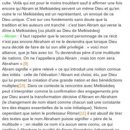
culte. Voilà qui est pour le moins troublant sauf à affirmer une fois
encore qu’Abram et Melkisédeq servent un même Dieu et qu’en
outre le roi Melkisédeq est un représentant, un envoyé de ce
Dieu unique. C’est sur ces fondements sans doute que la
tradition et les auteurs ont tranché : c’est bien Abram qui verse la
dîme à Melkisédeq (ou plutôt au Dieu de Melkisédeq)
- Abram
: il faut rappeler que le second personnage de ce récit
n’est pas encore Abraham et ne le deviendra que lorsque Dieu
aura décidé de faire de lui son allié privilégié : « voici mon
alliance, que je fais avec toi. Tu deviendras père d’une multitude
de nations. On ne t’appellera plus Abram ; mais ton nom sera
Abraham ».
[9]
Abram signifie « père relevé » ce qui introduit une notion connue
des initiés : celle de l’élévation ! Abram est choisi, élu, par Dieu
qui lui promet la création d’une grande nation et des bénédictions
multiples
[10]
. Dans ce contexte la rencontre avec Melkisédeq
peut s’interpréter comme la confirmation des engagements pris
par Dieu avant la transformation décisive d’Abram en Abraham
(le changement de nom étant comme chacun sait une constante
lors des étapes essentielles de la voie initiatique). Notons
cependant que selon le professeur Römer
[11]
il est abusif de tirer
des textes que le nom Abraham puisse signifier « père de la
multitude » ; en réalité ce nom n’a aucun sens connu, ce qui
confère à Abraham la qualité de figure légendaire échappant au