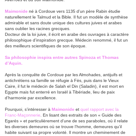
Maimonide
né à Cordoue vers 1135 d’un père Rabin étudie
naturellement le Talmud et la Bible. Il fut un modèle de synthèse
admirable et sans doute unique des cultures juives et arabes
sans oublier les racines grecques.
Docteur de la loi juive, il écrit en arabe des ouvrages à caractère
philosophique d’inspiration grecque. Médecin renommé, il fut un
des meilleurs scientifiques de son époque.
Sa philosophie inspira entre autres Spinoza et Thomas
d’Aquin.
Après la conquête de Cordoue par les Almohades, antijuifs et
antichrétiens sa famille se réfugie à Fès, puis dans le Vieux
Caire, il fut le médecin de Salah el Din (Saladin), il est mort en
Egypte mais fut enterré en Israël à Tibériade, lieu de paix
d’harmonie par excellence.
Pourquoi, s’intéresser à
Maimonide
et
quel rapport avec la
Franc-Maçonnerie
. En lisant des extraits de son « Guide des
Egarés » et particulièrement d’une de ses paraboles, où il relate
les diverses demeures où se trouve l’homme, demeures qu’il
habite suivant sa propre volonté. Il montre un cheminement de