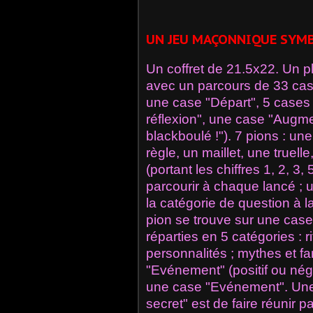
UN JEU MAÇONNIQUE SYMB
Un coffret de 21.5x22. Un p
avec un parcours de 33 cas
une case "Départ", 5 cases
réflexion", une case "Augme
blackboulé !"). 7 pions : u
règle, un maillet, une truel
(portant les chiffres 1, 2, 
parcourir à chaque lancé ;
la catégorie de question à l
pion se trouve sur une case
réparties en 5 catégories : r
personnalités ; mythes et fa
"Evénement" (positif ou néga
une case "Evénement". Une r
secret" est de faire réunir p