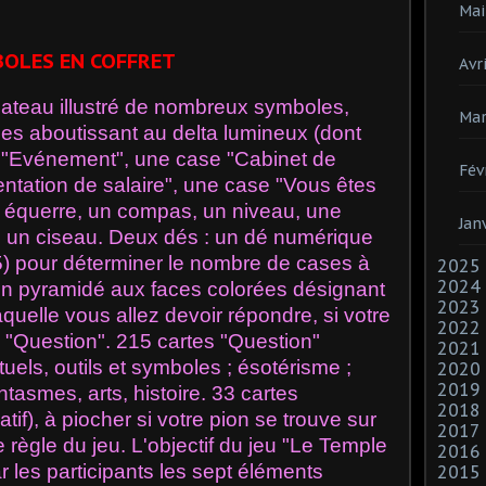
Mai
OLES EN COFFRET
Avri
lateau illustré de nombreux symboles,
Mar
es aboutissant au delta lumineux (dont
 "Evénement", une case "Cabinet de
Fév
ntation de salaire", une case "Vous êtes
ne équerre, un compas, un niveau, une
Jan
le, un ciseau. Deux dés : un dé numérique
3, 5) pour déterminer le nombre de cases à
2025
2024
 un pyramidé aux faces colorées désignant
2023
aquelle vous allez devoir répondre, si votre
2022
 "Question". 215 cartes "Question"
2021
ituels, outils et symboles ; ésotérisme ;
2020
2019
ntasmes, arts, histoire. 33 cartes
2018
tif), à piocher si votre pion se trouve sur
2017
ègle du jeu. L'objectif du jeu "Le Temple
2016
ar les participants les sept éléments
2015