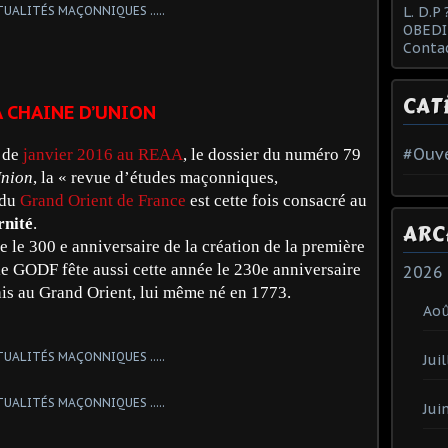
L. D.P 
OBEDI
Conta
CAT
A CHAINE D’UNION
#Ouve
 de
janvier 2016 au REAA
, le dossier du numéro 79
Union
, la « revue d’études maçonniques,
 du
Grand Orient de France
est cette fois consacré au
rnité
.
ARC
 le 300 e anniversaire de la création de la première
e GODF fête aussi cette année le 230e anniversaire
2026
ais au Grand Orient, lui même né en 1773.
Ao
Juil
Jui