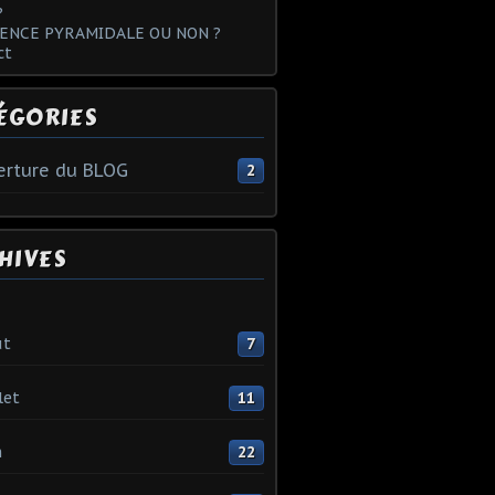
?
ENCE PYRAMIDALE OU NON ?
ct
ÉGORIES
rture du BLOG
2
HIVES
ût
7
let
11
n
22