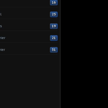
16
l
25
s
19
rier
21
vier
31