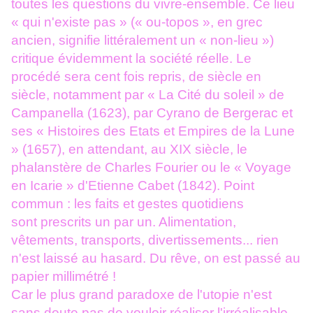
toutes
les questions du vivre-ensemble. Ce lieu
« qui n'existe pas » (« ou-topos », en grec
ancien, signifie littéralement un « non-lieu »)
critique évidemment la
société réelle. Le
procédé sera cent fois repris, de siècle en
siècle, notamment
par « La Cité du soleil » de
Campanella (1623), par Cyrano de Bergerac et
ses « Histoires des Etats et Empires de la Lune
» (1657), en attendant, au
XIX
siècle, le
phalanstère de Charles Fourier ou le
«
Voyage
en Icarie
»
d'Etienne Cabet (1842). Point
commun : les faits et gestes quotidiens
sont
prescrits un par un. Alimentation,
vêtements, transports, divertissements...
rien
n'est laissé au hasard. Du rêve, on est passé au
papier millimétré !
Car le plus grand paradoxe de l'utopie n'est
sans doute pas de vouloir réaliser l'irréalisable.