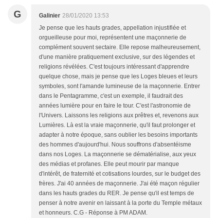
G
Galinier
28/01/2020 13:53
Je pense que les hauts grades, appellation injustifiée et
orgueilleuse pour moi, représentent une maçonnerie de
complément souvent sectaire. Elle repose malheureusement,
d'une manière pratiquement exclusive, sur des légendes et
religions révélées. C'est toujours intéressant d'apprendre
quelque chose, mais je pense que les Loges bleues et leurs
symboles, sont l'amande lumineuse de la maçonnerie. Entrer
dans le Pentagramme, c'est un exemple, il faudrait des
années lumière pour en faire le tour. C'est l'astronomie de
l'Univers. Laissons les religions aux prêtres et, revenons aux
Lumières. Là est la vraie maçonnerie, qu'il faut prolonger et
adapter à notre époque, sans oublier les besoins importants
des hommes d'aujourd'hui. Nous souffrons d'absentéisme
dans nos Loges. La maçonnerie se dématérialise, aux yeux
des médias et profanes. Elle peut mourir par manque
d'intérêt, de fraternité et cotisations lourdes, sur le budget des
frères. J'ai 40 années de maçonnerie. J'ai été maçon régulier
dans les hauts grades du RER. Je pense qu'il est temps de
penser à notre avenir en laissant à la porte du Temple métaux
et honneurs. C.G - Réponse à PM ADAM.