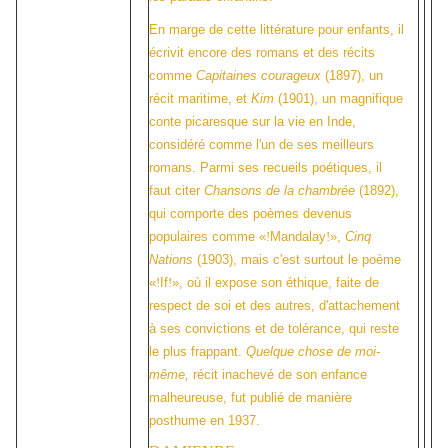
En marge de cette littérature pour enfants, il
écrivit encore des romans et des récits
comme
Capitaines courageux
(1897), un
récit maritime, et
Kim
(1901), un magnifique
conte picaresque sur la vie en Inde,
considéré comme l'un de ses meilleurs
romans. Parmi ses recueils poétiques, il
faut citer
Chansons de la chambrée
(1892),
qui comporte des poèmes devenus
populaires comme «
!
Mandalay
!
»,
Cinq
Nations
(1903), mais c'est surtout le poème
«
!
If
!
», où il expose son éthique, faite de
respect de soi et des autres, d'attachement
à ses convictions et de tolérance, qui reste
le plus frappant.
Quelque chose de moi-
même,
récit inachevé de son enfance
malheureuse, fut publié de manière
posthume en 1937.