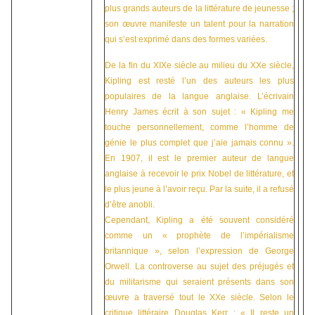
plus grands auteurs de la littérature de jeunesse ;
son œuvre manifeste un talent pour la narration
qui s’est exprimé dans des formes variées.
De la fin du XIXe siècle au milieu du XXe siècle,
Kipling est resté l’un des auteurs les plus
populaires de la langue anglaise. L’écrivain
Henry James écrit à son sujet : « Kipling me
touche personnellement, comme l’homme de
génie le plus complet que j’aie jamais connu ».
En 1907, il est le premier auteur de langue
anglaise à recevoir le prix Nobel de littérature, et
le plus jeune à l’avoir reçu. Par la suite, il a refusé
d’être anobli.
Cependant, Kipling a été souvent considéré
comme un « prophète de l’impérialisme
britannique », selon l’expression de George
Orwell. La controverse au sujet des préjugés et
du militarisme qui seraient présents dans son
œuvre a traversé tout le XXe siècle. Selon le
critique littéraire Douglas Kerr : « Il reste un