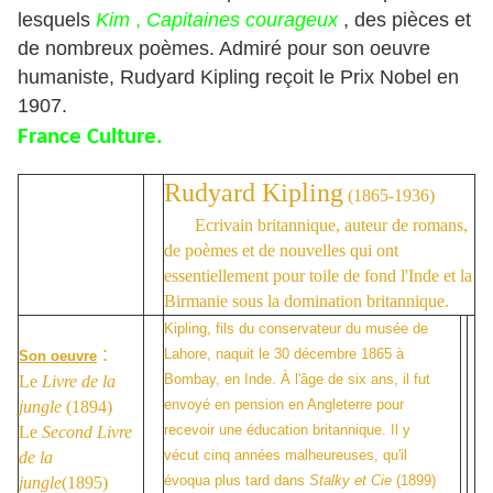
lesquels
Kim
,
Capitaines courageux
, des pièces et
de nombreux poèmes. Admiré pour son oeuvre
humaniste, Rudyard Kipling reçoit le Prix Nobel en
1907.
France Culture.
Rudyard Kipling
(1865-1936)
Ecrivain britannique, auteur de romans,
de poèmes et de nouvelles qui ont
essentiellement pour toile de fond l'Inde et la
Birmanie sous la domination britannique.
Kipling, fils du conservateur du musée de
:
Lahore, naquit le 30
décembre 1865 à
Son oeuvre
Bombay, en Inde. À l'âge de six ans, il fut
Le
Livre de la
envoyé en pension en Angleterre pour
jungle
(1894)
recevoir une éducation britannique. Il y
Le
Second Livre
vécut cinq années malheureuses, qu'il
de la
évoqua plus tard dans
Stalky et Cie
(1899)
jungle
(1895)