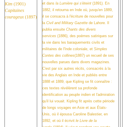
et dans
la Lumière qui s'éteint
(1891). En
Kim
(1901)
1882, il retourna en Inde où, jusqu'en 1889,
Capitaines
il se consacra à l'écriture de nouvelles pour
courageux
(1897)
la
Civil and Military Gazette
de Lahore. Il
publia ensuite
Chants des divers
services
(1886), des poèmes satiriques sur
la vie dans les baraquements civils et
militaires de l'Inde coloniale, et
Simples
Contes des collines
(1887) un recueil de ses
nouvelles parues dans divers magazines.
C'est par six autres récits, consacrés à la
vie des Anglais en Inde et publiés entre
1888 et 1889, que Kipling se fit connaître
:
ces textes révélèrent sa profonde
identification au peuple indien et l'admiration
qu'il lui vouait. Kipling fit après cette période
de longs voyages en Asie et aux États-
Unis, où il épousa Caroline Balestier, en
1892, et où il écrivit
le Livre de la