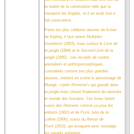
la réalité de la colonisation telle que la
menaient les Anglais, et il en avait tout à
fait conscience.
Parmi les plus célèbres œuvres de fiction
de Kipling, il faut retenir
Multiples
Inventions
(1893), mais surtout
le Livre de
la jungle
(1894) et
le Second Livre de la
jungle
(1895)
: ces recueils de contes
animaliers et anthropomorphiques,
considérés comme ses plus grandes
œuvres, mettent en scène le personnage de
Mowgli, «
!
petit d'homme
!
» qui grandit dans
la jungle mais choisit finalement de rejoindre
le monde des humains. Ces livres furent
suivis des
Histoires comme ça pour les
enfants
(1902) et de
Puck, lutin de la
colline
(1906), suivis du
Retour de
Puck
(1910), qui évoquent avec nostalgie
les paradis enfantins.