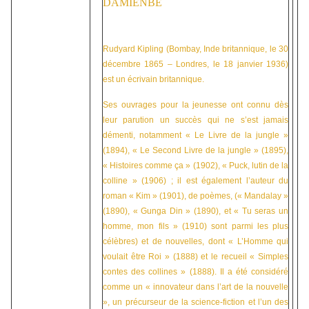
DAMIENBE
Rudyard Kipling (Bombay, Inde britannique, le 30
décembre 1865 – Londres, le 18 janvier 1936)
est un écrivain britannique.
Ses ouvrages pour la jeunesse ont connu dès
leur parution un succès qui ne s’est jamais
démenti, notamment « Le Livre de la jungle »
(1894), « Le Second Livre de la jungle » (1895),
« Histoires comme ça » (1902), « Puck, lutin de la
colline » (1906) ; il est également l’auteur du
roman « Kim » (1901), de poèmes, (« Mandalay »
(1890), « Gunga Din » (1890), et « Tu seras un
homme, mon fils » (1910) sont parmi les plus
célèbres) et de nouvelles, dont « L’Homme qui
voulait être Roi » (1888) et le recueil « Simples
contes des collines » (1888). Il a été considéré
comme un « innovateur dans l’art de la nouvelle
», un précurseur de la science-fiction et l’un des