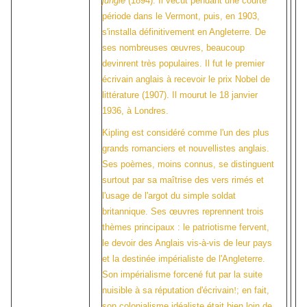
jungle
(1894). Il vécut pendant une courte
période dans le Vermont, puis, en 1903,
s'installa définitivement en Angleterre. De
ses nombreuses œuvres, beaucoup
devinrent très populaires. Il fut le premier
écrivain anglais à recevoir le prix Nobel de
littérature (1907). Il mourut le 18
janvier
1936, à Londres.
Kipling est considéré comme l'un des plus
grands romanciers et nouvellistes anglais.
Ses poèmes, moins connus, se distinguent
surtout par sa maîtrise des vers rimés et
l'usage de l'argot du simple soldat
britannique. Ses œuvres reprennent trois
thèmes principaux
: le patriotisme fervent,
le devoir des Anglais vis-à-vis de leur pays
et la destinée impérialiste de l'Angleterre.
Son impérialisme forcené fut par la suite
nuisible à sa réputation d'écrivain
!
; en fait,
son colonialisme idéaliste était bien loin de