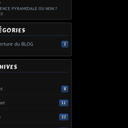
?
ENCE PYRAMIDALE OU NON ?
ct
ÉGORIES
rture du BLOG
2
HIVES
ût
8
let
11
n
22