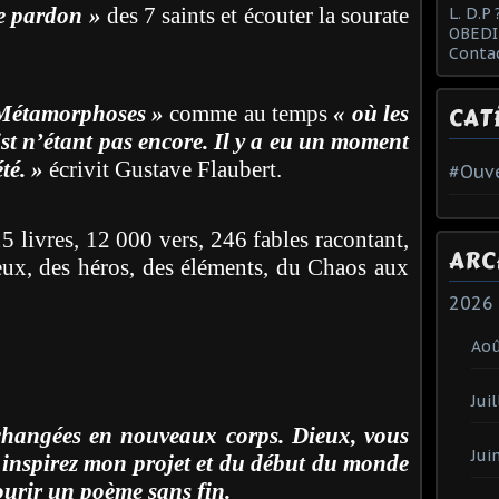
le pardon »
des 7 saints et écouter la sourate
L. D.P 
OBEDI
Conta
Métamorphoses »
comme au temps
« où les
CAT
ist n’étant pas encore. Il y a eu un moment
té. »
écrivit Gustave Flaubert.
#Ouve
 livres, 12 000 vers, 246 fables racontant,
ARC
eux, des héros, des éléments, du Chaos aux
2026
Ao
Juil
 changées en nouveaux corps. Dieux, vous
Jui
, inspirez mon projet et du début du monde
ourir un poème sans fin.