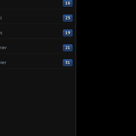
16
l
25
s
19
rier
21
vier
31