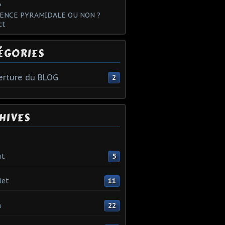
?
ENCE PYRAMIDALE OU NON ?
ct
ÉGORIES
rture du BLOG
2
HIVES
ût
5
let
11
n
22