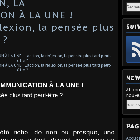
N, LA
N À LA UNE !
éflexion, la pensée plus
SUI
 ?
NEW
OMMUNICATION À LA UNE !
Abonne
nsée plus tard peut-être ?
nouvea
Email
PAG
été riche, de rien ou presque, une
Accuei
on mari violent, devant son voisin en