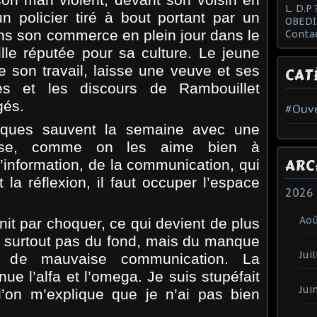
L. D.P 
n policier tiré à bout portant par un
OBEDI
ns son commerce en plein jour dans le
Conta
ville réputée pour sa culture. Le jeune
ue son travail, laisse une veuve et ses
CAT
es et les discours de Rambouillet
gés.
#Ouve
tiques sauvent la semaine avec une
aisse, comme on les aime bien à
ARC
l’information, de la communication, qui
t la réflexion, il faut occuper l’espace
2026
Ao
nit par choquer, ce qui devient de plus
e surtout pas du fond, mais du manque
Juil
 de mauvaise communication. La
e l’alfa et l’omega. Je suis stupéfait
Jui
’on m’explique que je n’ai pas bien