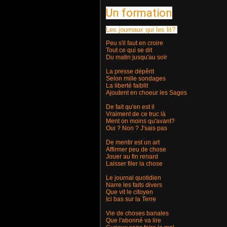
Un formation
Les journaux qui les lit?
Peu s'il faut en croire
Tout ce qui se dit
Du matin jusqu'au soir
La presse dépêrit
Selon mille sondages
La liberté faiblit
Ajoutent en choeur les Sages
De fait qu'en est il
Vraiment de ce truc là
Ment on moins qu'avant?
Oui ? Non ? J'sais pas
De mentir est un art
Affirmer peu de chose
Jouer au fin renard
Laisser filer la chose
Le journal quotidien
Narre les faits divers
Que vit le citoyen
Ici bas sur la Terre
Vie de choses banales
Que l'abonné va lire