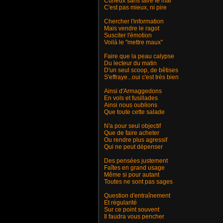
Curieux sans faire le mal
C'est pas mieux, ni pire
Chercher l'information
Mais vendre le ragot
Susciter l'émotion
Voilà le "mettre maux"
Faire que la peau calypse
Du lecteur du matin
D'un seul scoop, de bêtises
S'effraye...oui c'est très bien
Ainsi d'Armaggedons
En vols et fusillades
Ainsi nous oublions
Que toute cette salade
N'a pour seul objectif
Que de faire acheter
Ou rendre plus agressif
Qui ne peut dépenser
Des pensées justement
Faîtes en grand usage
Même si pour autant
Toutes ne sont pas sages
Question d'entraînement
Et régularité
Sur ce point souvent
Il faudra vous pencher