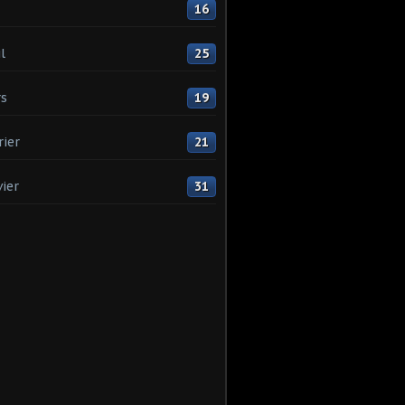
16
l
25
s
19
rier
21
vier
31