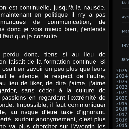
Mai
n est continuelle, jusqu’à la nausée.
intenant en politique il n’y a pas
Avri
manques de communication, de
is donc je vois mieux bien, j’entends
Mar
il faut que je consulte.
Fév
s perdu donc, tiens si au lieu de
Jan
on faisait de la formation continue. Si
s osait en savoir un peu plus que leurs
2025
it le silence, le respect de l’autre,
2024
2023
u lieu de liker, de dire j’aime, j’aime
2022
garder, sans céder à la culture de
2021
 passions en regardant l’extrémité de
2020
2019
onde. Impossible, il faut communiquer
2018
te, au risque d’être taxé d’ignorant.
2017
erté, surtout anonymement, c’est plus
2016
2015
ne va plus chercher sur l’Aventin les