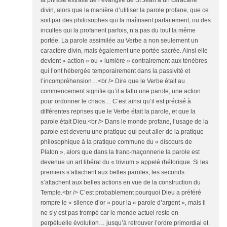
la phrase extraite de l’évangile de St Jean a un caractère
divin, alors que la manière d’utiliser la parole profane, que ce
soit par des philosophes qui la maîtrisent parfaitement, ou des
incultes qui la profanent parfois, n’a pas du tout la même
portée. La parole assimilée au Verbe a non seulement un
caractère divin, mais également une portée sacrée. Ainsi elle
devient « action » ou « lumière » contrairement aux ténèbres
qui l’ont hébergée temporairement dans la passivité et
l’incompréhension…<br /> Dire que le Verbe était au
commencement signifie qu’il a fallu une parole, une action
pour ordonner le chaos… C’est ainsi qu’il est précisé à
différentes reprises que le Verbe était la parole, et que la
parole était Dieu.<br /> Dans le monde profane, l’usage de la
parole est devenu une pratique qui peut aller de la pratique
philosophique à la pratique commune du « discours de
Platon », alors que dans la franc-maçonnerie la parole est
devenue un art libéral du « trivium » appelé rhétorique. Si les
premiers s’attachent aux belles paroles, les seconds
s’attachent aux belles actions en vue de la construction du
Temple.<br /> C’est probablement pourquoi Dieu a préféré
rompre le « silence d’or » pour la « parole d’argent », mais il
ne s’y est pas trompé car le monde actuel reste en
perpétuelle évolution… jusqu’à retrouver l’ordre primordial et