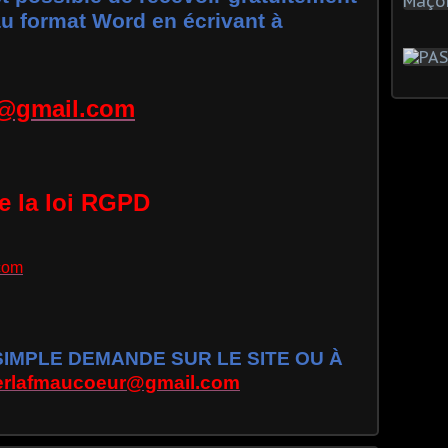
 au format Word en écrivant à
r@gmail.com
te la loi RGPD
com
MPLE DEMANDE SUR LE SITE OU À
ierlafmaucoeur@gmail.com