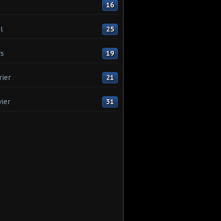
16
l
25
s
19
rier
21
vier
31