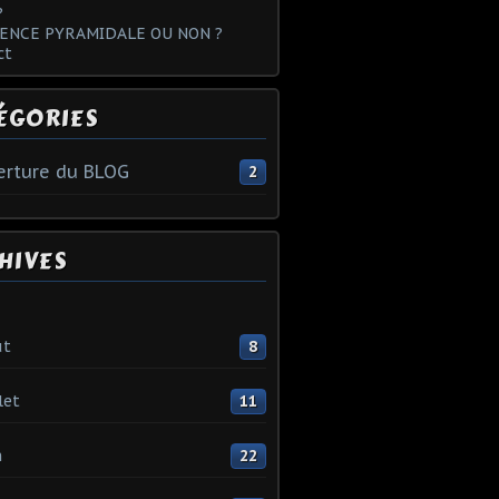
?
ENCE PYRAMIDALE OU NON ?
ct
ÉGORIES
rture du BLOG
2
HIVES
ût
8
let
11
n
22