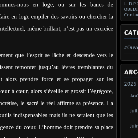
L. D.P 
 Sommes-nous en loge, ou sur les bancs de
OBEDI
Conta
faire en loge empiler des savoirs ou chercher la
tellectuel, même brillant, n’est pas un exercice
CAT
#Ouve
ent que l’esprit se lâche et descende vers le
ssent remonter jusqu’au lèvres tremblantes du
ARC
ut alors prendre force et se propager sur les
2026
ur à cœur, alors s’éveille et grossit l’égrégore,
Ao
étise, le sacré le réel affirme sa présence. La
Juil
outils indispensables mais ils ne seraient que les
Jui
lligence du cœur. L’homme doit prendre sa place