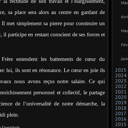
la rectitude de son travail et l’élargissement,
Mai
ce, sa place sera alors au centre en gardant de
Avri
. Il met simplement sa pierre pour construire un
Mar
 il participe en restant conscient de ses forces et
Fév
 Frère entendent les battements de cœur du
Jan
vec lui, ils sont en résonance. Le cœur en joie ils
2025
2024
2023
ravaux nous avons reçus notre salaire. Ce qui
2022
2021
’enrichissement personnel et collectif, le partage
2020
2019
ence de l’universalité de notre démarche, la
2018
2017
idi plein.
2016
2015
s Upanishads.