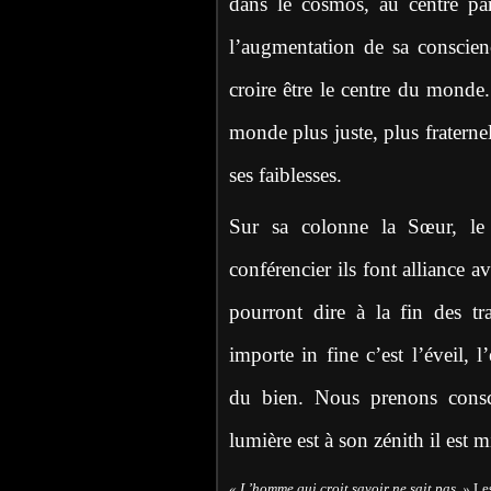
dans le cosmos, au centre par 
l’augmentation de sa conscien
croire être le centre du monde
monde plus juste, plus fraternel,
ses faiblesses.
Sur sa colonne la Sœur, le
conférencier ils font alliance a
pourront dire à la fin des t
importe in fine c’est l’éveil, l
du bien. Nous prenons consci
lumière est à son zénith il est m
« L’homme qui croit savoir ne sait pas. »
Le