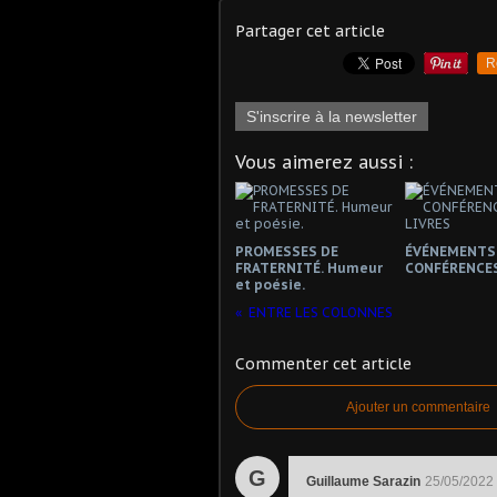
Partager cet article
R
S'inscrire à la newsletter
Vous aimerez aussi :
PROMESSES DE
ÉVÉNEMENTS 
FRATERNITÉ. Humeur
CONFÉRENCES
et poésie.
ENTRE LES COLONNES
Commenter cet article
Ajouter un commentaire
G
Guillaume Sarazin
25/05/2022