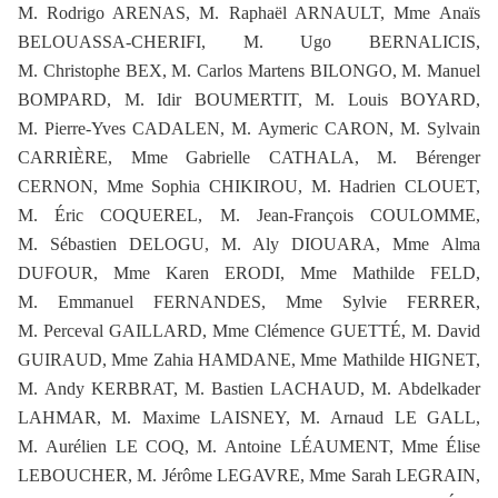
M. Rodrigo ARENAS, M. Raphaël ARNAULT, Mme Anaïs
BELOUASSA-CHERIFI, M. Ugo BERNALICIS,
M. Christophe BEX, M. Carlos Martens BILONGO, M. Manuel
BOMPARD, M. Idir BOUMERTIT, M. Louis BOYARD,
M. Pierre-Yves CADALEN, M. Aymeric CARON, M. Sylvain
CARRIÈRE, Mme Gabrielle CATHALA, M. Bérenger
CERNON, Mme Sophia CHIKIROU, M. Hadrien CLOUET,
M. Éric COQUEREL, M. Jean-François COULOMME,
M. Sébastien DELOGU, M. Aly DIOUARA, Mme Alma
DUFOUR, Mme Karen ERODI, Mme Mathilde FELD,
M. Emmanuel FERNANDES, Mme Sylvie FERRER,
M. Perceval GAILLARD, Mme Clémence GUETTÉ, M. David
GUIRAUD, Mme Zahia HAMDANE, Mme Mathilde HIGNET,
M. Andy KERBRAT, M. Bastien LACHAUD, M. Abdelkader
LAHMAR, M. Maxime LAISNEY, M. Arnaud LE GALL,
M. Aurélien LE COQ, M. Antoine LÉAUMENT, Mme Élise
LEBOUCHER, M. Jérôme LEGAVRE, Mme Sarah LEGRAIN,