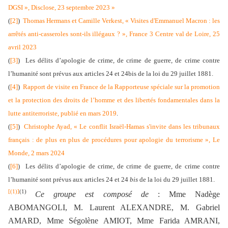
DGSI », Disclose, 23 septembre 2023 »
(
[2]
)
Thomas Hermans et Camille Verkest, « Visites d'Emmanuel Macron : les
arrêtés anti-casseroles sont-ils illégaux ? », France 3 Centre val de Loire, 25
avril 2023
(
[3]
) Les délits d’apologie de crime, de crime de guerre, de crime contre
l’humanité sont prévus aux articles 24 et 24bis de la loi du 29 juillet 1881.
(
[4]
)
Rapport de visite en France de la Rapporteuse spéciale sur la promotion
et la protection des droits de l’homme et des libertés fondamentales dans la
lutte antiterroriste, publié en mars 2019
.
(
[5]
)
Christophe Ayad, « Le conflit Israël-Hamas s'invite dans les tribunaux
français : de plus en plus de procédures pour apologie du terrorisme », Le
Monde, 2 mars 2024
(
[6]
) Les délits d’apologie de crime, de crime de guerre, de crime contre
l’humanité sont prévus aux articles 24 et 24
bis
de la loi du 29 juillet 1881.
[(1)]
(1)
Ce groupe est composé de
: Mme Nadège
ABOMANGOLI, M. Laurent ALEXANDRE, M. Gabriel
AMARD, Mme Ségolène AMIOT, Mme Farida AMRANI,