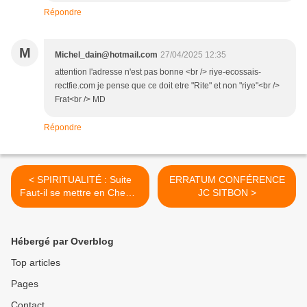
Répondre
M
Michel_dain@hotmail.com
27/04/2025 12:35
attention l'adresse n'est pas bonne <br /> riye-ecossais-
rectfie.com je pense que ce doit etre "Rite" et non "riye"<br />
Frat<br /> MD
Répondre
< SPIRITUALITÉ : Suite
ERRATUM CONFÉRENCE
Faut-il se mettre en Chemin
JC SITBON >
Philippe Dubach
Hébergé par Overblog
Top articles
Pages
Contact