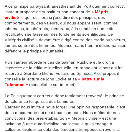
A ce principe paralysant, anesthésiant de ‘Politiquement correct’,
l’auteur propose de substituer son concept de
« Mépris
civilisé »,
qui rectifiera si j’ose dire des principes, des
comportements, des valeurs, qui nous apparaissent comme
inhumains, incohérents, immoraux, à la condition que cette
rectification se fasse sur des fondements scientifiques. Ce
« Mépris civilisé » devant être dirigé contre des credo ou valeurs,
jamais contre des hommes. Mépriser sans haïr, ni déshumaniser,
défendre le principe d’humanité.
Puis l’auteur aborde le cas de Salman Rushdie et le droit à
l’exercice de la critique intellectuelle, en rappelant le sort qui fut
réservé à Giordano Bruno, Voltaire ou Spinoza. A ce propos il
conseille la lecture de john Locke et sa
« lettre sur la
Tolérance »
(consultable sur internet).
Le Politiquement correct a donc totalement renversé le principe
de tolérance tel qu’issu des Lumières.
L’auteur nous invite à nous forger une opinion responsable, c’est
de la maçonnerie qui ne dit pas son nom. Nous méfier de nos
convictions, des prés établis. Son « Mépris civilisé » est une
invitation à une autodiscipline intellectuelle qui s’engage à
collecter, évaluer au delà des émotions trompeuses, revenir à