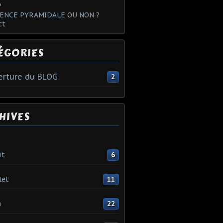
?
ENCE PYRAMIDALE OU NON ?
ct
ÉGORIES
rture du BLOG
2
HIVES
ût
6
let
11
n
22