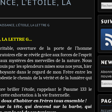
CE, L'ÉTOILE, LA
SUI
, LA LETTRE G…
éritable, ouverture de la porte de l’homme
oratoires elle se révèle grâce aux forces de l’esprit
 aux mystères des merveilles de la nature. Nous
NEW
is par les splendeurs mises sous nos yeux, hier
lamboyante dans le regard de mon Frère entre les
Abonne
nouvea
destie le chemin de la vérité et de la lumière qui
Email
 briller l’étoile, rappelant le Psaume 133 le
ette exhortation à la vie fraternelle.
PAG
est doux d’habiter en Frères tous ensemble !
sur la tête, qui descend sur la barbe, qui
Accuei