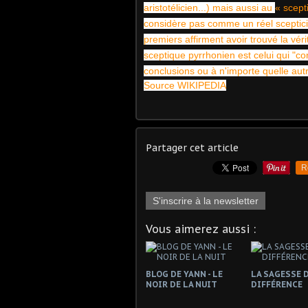
aristotélicien...) mais aussi au
« scept
considère pas comme un réel sceptici
premiers affirment avoir trouvé la véri
sceptique pyrrhonien est celui qui "co
conclusions ou à n'importe quelle aut
Source WIKIPEDIA
Partager cet article
R
S'inscrire à la newsletter
Vous aimerez aussi :
BLOG DE YANN - LE
LA SAGESSE D
NOIR DE LA NUIT
DIFFÉRENCE