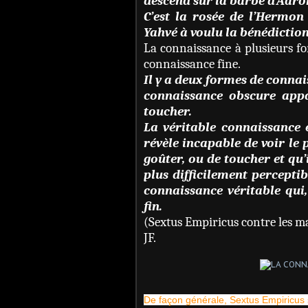
descend sur la barbe d’Aaron,
C’est la rosée de l’Hermon
Yahvé à voulu la bénédiction
La connaissance à plusieurs f
connaissance fine.
Il y a deux formes de connais
connaissance obscure appart
toucher.
La véritable connaissance 
révèle incapable de voir le p
goûter, ou de toucher et qu’
plus difficilement perceptib
connaissance véritable qui
fin.
(Sextus Empiricus contre les 
JF.
De façon générale, Sextus Empiricus 