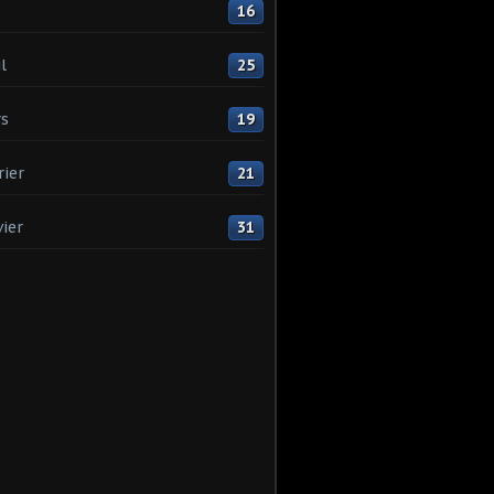
16
l
25
s
19
rier
21
vier
31