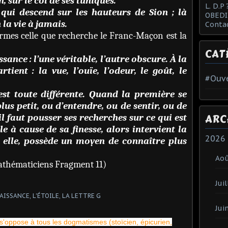
 sur le col de ses tuniques.
L. D.P 
 qui descend sur les hauteurs de Sion ; là
OBEDI
 la vie à jamais.
Conta
ormes celle que recherche le Franc-Maçon est la
CAT
sance : l’une véritable, l’autre obscure. À la
ient : la vue, l’ouïe, l’odeur, le goût, le
#Ouve
est toute différente. Quand la première se
lus petit, ou d’entendre, ou de sentir, ou de
ARC
il faut pousser ses recherches sur ce qui est
le à cause de sa finesse, alors intervient la
2026
, elle, possède un moyen de connaître plus
Ao
mathématiciens Fragment 11)
Juil
Jui
s'oppose à tous les dogmatismes (stoïcien, épicurien,