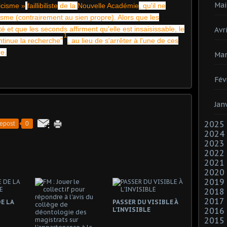
Mai
icisme »
faillibiliste
de la
Nouvelle Académie
, qu'il ne
sme (contrairement au sien propre). Alors que les
té et que les seconds affirment qu'elle est insaisissable, le
Avri
1
ntinue la recherche"
, au lieu de s'arrêter à l'une de ces
re.
Mar
Fév
Jan
2025
epost
0
2024
2023
2022
2021
2020
2019
2018
2017
E LA
PASSER DU VISIBLE À
L’INVISIBLE
2016
2015