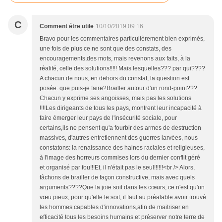
C
Comment être utile
10/10/2019 09:16
Bravo pour les commentaires particulièrement bien exprimés,
une fois de plus ce ne sont que des constats, des
encouragements,des mots, mais revenons aux faits, à la
réalité, celle des solutions!!!!! Mais lesquelles??? par qui????
A chacun de nous, en dehors du constat, la question est
posée: que puis-je faire?Brailler autour d'un rond-point???
Chacun y exprime ses angoisses, mais pas les solutions
!!!!Les dirigeants de tous les pays, montrent leur incapacité à
faire émerger leur pays de l'insécurité sociale, pour
certains,ils ne pensent qu'a fourbir des armes de destruction
massives, d'autres entretiennent des guerres larvées, nous
constatons: la renaissance des haines raciales et religieuses,
à l'image des horreurs commises lors du dernier conflit géré
et organisé par fou!!!Et, il n'était pas le seul!!!!!!<br /> Alors,
tâchons de brailler de façon constructive, mais avec quels
arguments????Que la joie soit dans les cœurs, ce n'est qu'un
vœu pieux, pour qu'elle le soit, il faut au préalable avoir trouvé
les hommes capables d'innovations,afin de maitriser en
efficacité tous les besoins humains et préserver notre terre de